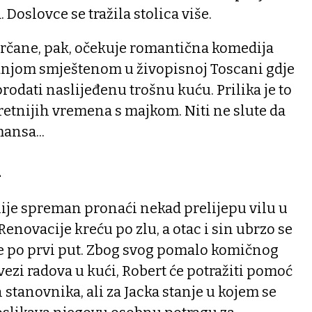
a. Doslovce se tražila stolica više.
arčane, pak, očekuje romantična komedija
radnjom smještenom u živopisnoj Toscani gdje
rodati naslijeđenu trošnu kuću. Prilika je to
 sretnijih vremena s majkom. Niti ne slute da
ansa...
i
nije spreman pronaći nekad prelijepu vilu u
enovacije kreću po zlu, a otac i sin ubrzo se
ne po prvi put. Zbog svog pomalo komičnog
vezi radova u kući, Robert će potražiti pomoć
 stanovnika, ali za Jacka stanje u kojem se