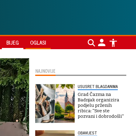
BIJEG
OGLASI
NAJNOVIJE
USUSRET BLAGDANIMA
Grad Čazma na
Badnjak organizira
podjelu prženih
ribica: ''Sve ste
pozvani i dobrodošli''
OBAVIJEST