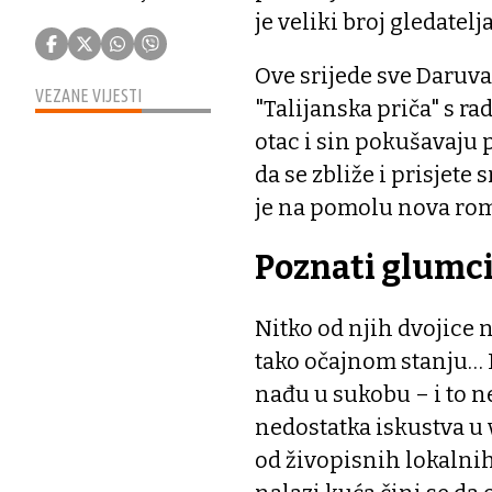
je veliki broj gledatelj
Ove srijede sve Daruv
VEZANE VIJESTI
"Talijanska priča" s 
otac i sin pokušavaju p
da se zbliže i prisjete
je na pomolu nova rom
Poznati glumc
Nitko od njih dvojice 
tako očajnom stanju… R
nađu u sukobu – i to 
nedostatka iskustva u 
od živopisnih lokalnih