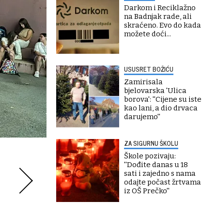
Darkom i Reciklažno
na Badnjak rade, ali
skraćeno. Evo do kada
možete doći...
USUSRET BOŽIĆU
Zamirisala
bjelovarska 'Ulica
borova': ''Cijene su iste
kao lani, a dio drvaca
darujemo''
ZA SIGURNU ŠKOLU
Škole pozivaju:
''Dođite danas u 18
sati i zajedno s nama
odajte počast žrtvama
iz OŠ Prečko''