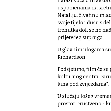
nalazi kuća čini se da
uspomenama na sretnij
Nataliju, živahnu mlad
svoje tijelo i dušu s de
trenutka dok se ne na
prijetećeg supruga…
U glavnim ulogama su 
Richardson.
Podsjetimo, film će se 
kulturnog centra Daruv
kina pod zvijezdama".
U slučaju lošeg vremen
prostor Društveno - ku