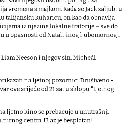
 oslikava njegovu osobnu potragu za
a vremena s majkom. Kada se Jack zaljubi u
u talijansku kuharicu, on kao da obnavlja
licijama iz njezine lokalne tratorije – sve do
đu u opasnosti od Natalijinog ljubomornog i
Liam Neeson i njegov sin, Micheál
prikazati na ljetnoj pozornici Društveno -
ar ove srijede od 21 sat u sklopu "Ljetnog
a ljetno kino se prebacuje u unutrašnji
lturnog centra. Ulaz je besplatan!