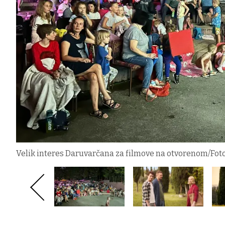
Velik interes Daruvarčana za filmove na otvorenom/Fot