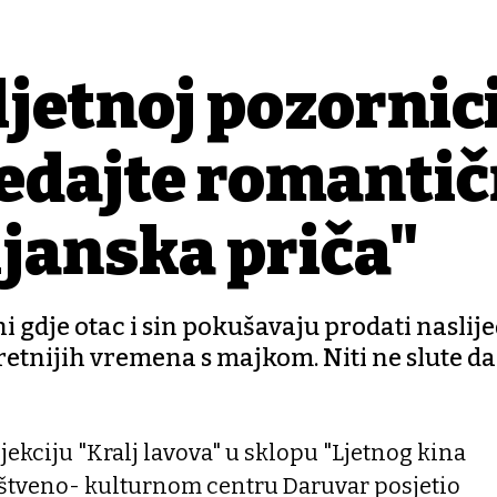
ljetnoj pozornic
edajte romanti
janska priča"
i gdje otac i sin pokušavaju prodati naslij
 sretnijih vremena s majkom. Niti ne slute da
kciju "Kralj lavova" u sklopu "Ljetnog kina
štveno- kulturnom centru Daruvar posjetio