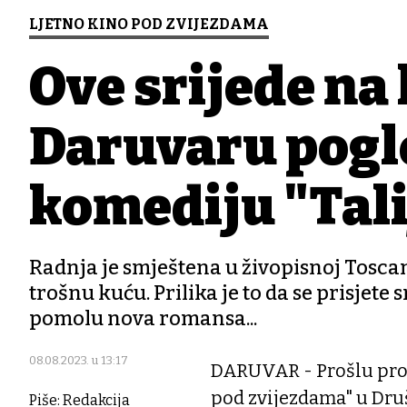
LJETNO KINO POD ZVIJEZDAMA
Ove srijede na 
Daruvaru pogl
komediju "Tali
Radnja je smještena u živopisnoj Toscan
trošnu kuću. Prilika je to da se prisjete
pomolu nova romansa...
08.08.2023. u 13:17
DARUVAR - Prošlu proje
pod zvijezdama" u Dru
Piše: Redakcija