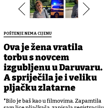
POŠTENJE NEMA CIJENU
Ova je žena vratila
torbu s novcem
izgubljenu u Daruvaru.
A spriječila je i veliku
pljačku zlatarne
"Bilo je baš kao u filmovima. Zapamtila
sam lice pljačkaša, zapisala registraciju