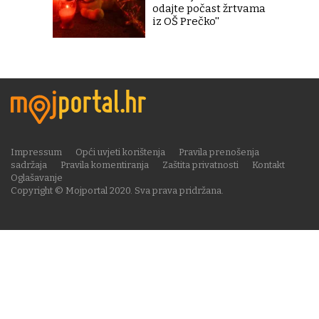
odajte počast žrtvama
iz OŠ Prečko''
Impressum
Opći uvjeti korištenja
Pravila prenošenja
sadržaja
Pravila komentiranja
Zaštita privatnosti
Kontakt
Oglašavanje
Copyright © Mojportal 2020. Sva prava pridržana.