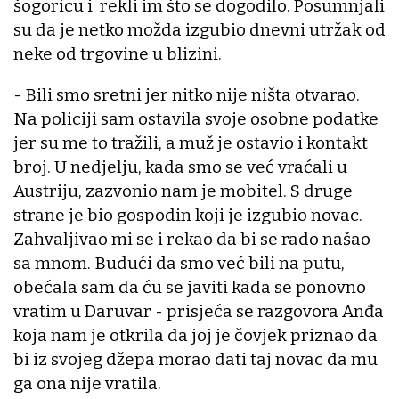
šogoricu i rekli im što se dogodilo. Posumnjali
su da je netko možda izgubio dnevni utržak od
neke od trgovine u blizini.
- Bili smo sretni jer nitko nije ništa otvarao.
Na policiji sam ostavila svoje osobne podatke
jer su me to tražili, a muž je ostavio i kontakt
broj. U nedjelju, kada smo se već vraćali u
Austriju, zazvonio nam je mobitel. S druge
strane je bio gospodin koji je izgubio novac.
Zahvaljivao mi se i rekao da bi se rado našao
sa mnom. Budući da smo već bili na putu,
obećala sam da ću se javiti kada se ponovno
vratim u Daruvar - prisjeća se razgovora Anđa
koja nam je otkrila da joj je čovjek priznao da
bi iz svojeg džepa morao dati taj novac da mu
ga ona nije vratila.