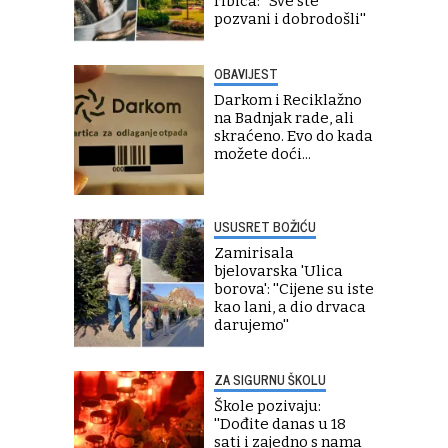
ribica: ''Sve ste
pozvani i dobrodošli''
OBAVIJEST
Darkom i Reciklažno
na Badnjak rade, ali
skraćeno. Evo do kada
možete doći...
USUSRET BOŽIĆU
Zamirisala
bjelovarska 'Ulica
borova': ''Cijene su iste
kao lani, a dio drvaca
darujemo''
ZA SIGURNU ŠKOLU
Škole pozivaju:
''Dođite danas u 18
sati i zajedno s nama