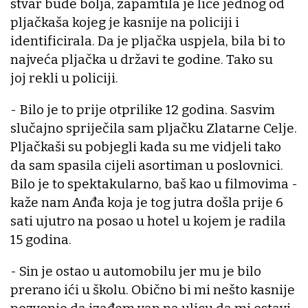
stvar bude bolja, zapamtila je lice jednog od
pljačkaša kojeg je kasnije na policiji i
identificirala. Da je pljačka uspjela, bila bi to
najveća pljačka u državi te godine. Tako su
joj rekli u policiji.
- Bilo je to prije otprilike 12 godina. Sasvim
slučajno spriječila sam pljačku Zlatarne Celje.
Pljačkaši su pobjegli kada su me vidjeli tako
da sam spasila cijeli asortiman u poslovnici.
Bilo je to spektakularno, baš kao u filmovima -
kaže nam Anđa koja je tog jutra došla prije 6
sati ujutro na posao u hotel u kojem je radila
15 godina.
- Sin je ostao u automobilu jer mu je bilo
prerano ići u školu. Obično bi mi nešto kasnije