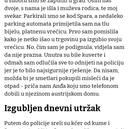
u subotu smo se zaputili u grad. Osim nas
dvoje, s nama je išla i muževa rodica, te moj
svekar. Parkirali smo se kod Spara, a nedaleko
parking automata primijetila sam na tlu
bijelu, platnenu vrećicu. Prvo sam pomislila
kako je netko išao u trgovinu pa izgubio svoju
vrećicu. No, čim sam je podignula, vidjela sam
da nije prazna. Unutra su bile kuverte i
odmah sam odlučila sve to odnijeti na policiju
jer je to bilo najsigurnije rješenje. Da nisam,
možda bi je smetlari pokupili misleći da je
otpad - priča nam Anđa koju smo telefonom
dobili u njezinom austrijskom domu.
Izgubljen dnevni utržak
Putem do policije sreli su kćer od kume i