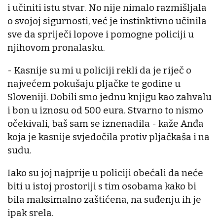
i učiniti istu stvar. No nije nimalo razmišljala
o svojoj sigurnosti, već je instinktivno učinila
sve da spriječi lopove i pomogne policiji u
njihovom pronalasku.
- Kasnije su mi u policiji rekli da je riječ o
najvećem pokušaju pljačke te godine u
Sloveniji. Dobili smo jednu knjigu kao zahvalu
i bon u iznosu od 500 eura. Stvarno to nismo
očekivali, baš sam se iznenadila - kaže Anđa
koja je kasnije svjedočila protiv pljačkaša i na
sudu.
Iako su joj najprije u policiji obećali da neće
biti u istoj prostoriji s tim osobama kako bi
bila maksimalno zaštićena, na suđenju ih je
ipak srela.