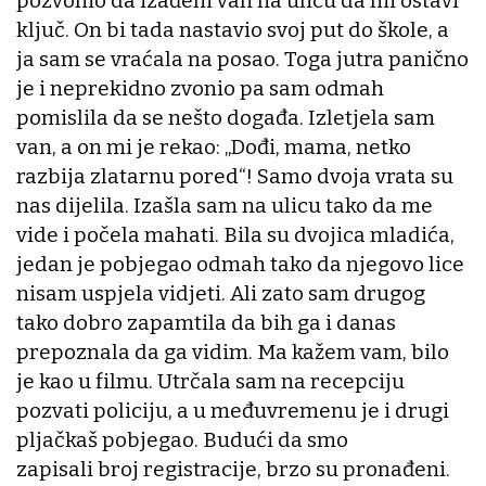
pozvonio da izađem van na ulicu da mi ostavi
ključ. On bi tada nastavio svoj put do škole, a
ja sam se vraćala na posao. Toga jutra panično
je i neprekidno zvonio pa sam odmah
pomislila da se nešto događa. Izletjela sam
van, a on mi je rekao: „Dođi, mama, netko
razbija zlatarnu pored“! Samo dvoja vrata su
nas dijelila. Izašla sam na ulicu tako da me
vide i počela mahati. Bila su dvojica mladića,
jedan je pobjegao odmah tako da njegovo lice
nisam uspjela vidjeti. Ali zato sam drugog
tako dobro zapamtila da bih ga i danas
prepoznala da ga vidim. Ma kažem vam, bilo
je kao u filmu. Utrčala sam na recepciju
pozvati policiju, a u međuvremenu je i drugi
pljačkaš pobjegao. Budući da smo
zapisali broj registracije, brzo su pronađeni.