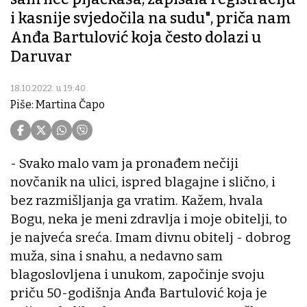
i kasnije svjedočila na sudu", priča nam
Anđa Bartulović koja često dolazi u
Daruvar
18.10.2022. u 19:40
Piše: Martina Čapo
- Svako malo vam ja pronađem nečiji
novčanik na ulici, ispred blagajne i slično, i
bez razmišljanja ga vratim. Kažem, hvala
Bogu, neka je meni zdravlja i moje obitelji, to
je najveća sreća. Imam divnu obitelj - dobrog
muža, sina i snahu, a nedavno sam
blagoslovljena i unukom, započinje svoju
priču 50-godišnja Anđa Bartulović koja je