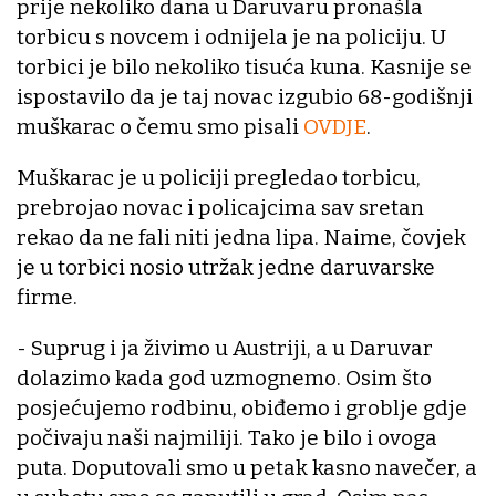
prije nekoliko dana u Daruvaru pronašla
torbicu s novcem i odnijela je na policiju. U
torbici je bilo nekoliko tisuća kuna. Kasnije se
ispostavilo da je taj novac izgubio 68-godišnji
muškarac o čemu smo pisali
OVDJE
.
Muškarac je u policiji pregledao torbicu,
prebrojao novac i policajcima sav sretan
rekao da ne fali niti jedna lipa. Naime, čovjek
je u torbici nosio utržak jedne daruvarske
firme.
- Suprug i ja živimo u Austriji, a u Daruvar
dolazimo kada god uzmognemo. Osim što
posjećujemo rodbinu, obiđemo i groblje gdje
počivaju naši najmiliji. Tako je bilo i ovoga
puta. Doputovali smo u petak kasno navečer, a