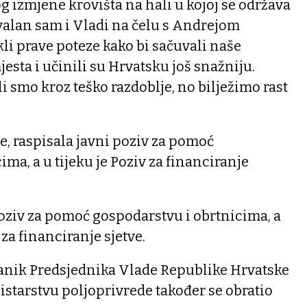
og izmjene krovišta na hali u kojoj se održava
valan sam i Vladi na čelu s Andrejom
li prave poteze kako bi sačuvali naše
esta i učinili su Hrvatsku još snažniju.
i smo kroz teško razdoblje, no bilježimo rast
se, raspisala javni poziv za pomoć
ma, a u tijeku je Poziv za financiranje
poziv za pomoć gospodarstvu i obrtnicima, a
v za financiranje sjetve.
anik Predsjednika Vlade Republike Hrvatske
nistarstvu poljoprivrede također se obratio