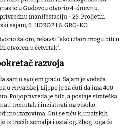
nas je u Gudovcu otvorio 4-dnevnu,
oprivrednu manifestaciju - 25. Proljetni
ki sajam, 6. HOROP I 6. GRO-KO.
tvorio šalom, rekavši "ako izbori mogu biti u
iti otvoren u četvrtak".
pokretač razvoja
ada sam u svojem gradu. Sajam je vodeća
a u Hrvatskoj. Lijepo je za čuti da ima 400
ra. Poljoprivreda je bila, a postaje strateška
ti trenutak i inzistirati na visokoj
agodimo izazovima. Oni se tiču klimatskih
 iz trećih zemalja i ostalog. Zbog toga će