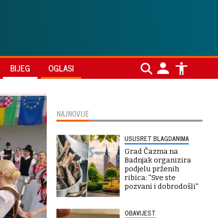
BIJEG
OGLASI
NAJNOVIJE
USUSRET BLAGDANIMA
Grad Čazma na
Badnjak organizira
podjelu prženih
ribica: ''Sve ste
pozvani i dobrodošli''
OBAVIJEST