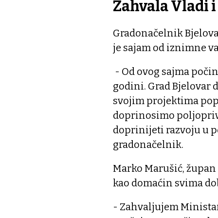
Zahvala Vladi 
Gradonačelnik Bjelova
je sajam od iznimne va
- Od ovog sajma počinje
godini. Grad Bjelovar 
svojim projektima pop
doprinosimo poljoprivr
doprinijeti razvoju u p
gradonačelnik.
Marko Marušić, župan 
kao domaćin svima do
- Zahvaljujem Minista