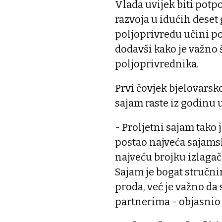
Vlada uvijek biti potpo
razvoja u idućih deset
poljoprivredu učini po
dodavši kako je važno
poljoprivrednika.
Prvi čovjek bjelovarsko
sajam raste iz godinu 
- Proljetni sajam tako 
postao najveća sajams
najveću brojku izlagač
Sajam je bogat stručn
proda, već je važno da 
partnerima - objasnio 