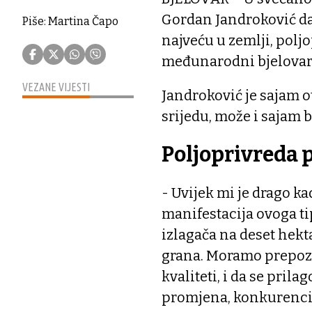
Gordan Jandroković da
Piše: Martina Čapo
najveću u zemlji, polj
međunarodni bjelovars
VEZANE VIJESTI
Jandroković je sajam o
srijedu, može i sajam b
Poljoprivreda 
- Uvijek mi je drago k
manifestacija ovoga tip
izlagača na deset hekta
grana. Moramo prepozna
kvaliteti, i da se pril
promjena, konkurencije