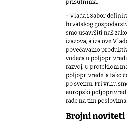
prisutnima.
- Vlada i Sabor defini
hrvatskog gospodarstv
smo usavršiti naš zako
izazova, a iza ove Vla
povećavamo produktivn
vodeća u poljoprivredi
razvoj. U proteklom ma
poljoprivrede, a tako 
po svemu. Pri vrhu smo
europski poljoprivredn
rade na tim poslovima 
Brojni noviteti