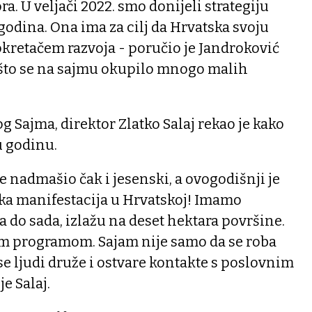
ra. U veljači 2022. smo donijeli strategiju
 godina. Ona ima za cilj da Hrvatska svoju
kretačem razvoja - poručio je Jandroković
 što se na sajmu okupilo mnogo malih
g Sajma, direktor Zlatko Salaj rekao je kako
u godinu.
je nadmašio čak i jesenski, a ovogodišnji je
ka manifestacija u Hrvatskoj! Imamo
a do sada, izlažu na deset hektara površine.
im programom. Sajam nije samo da se roba
se ljudi druže i ostvare kontakte s poslovnim
je Salaj.