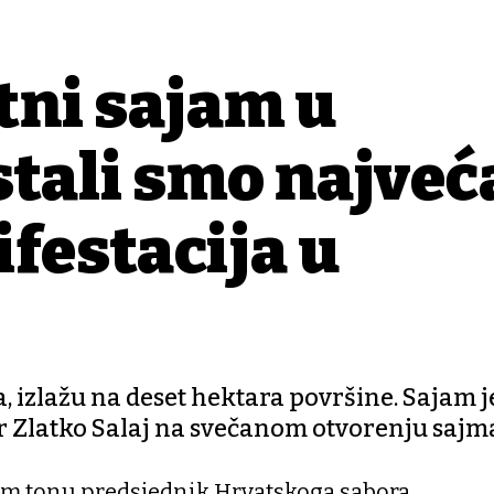
tni sajam u
stali smo najveć
festacija u
 izlažu na deset hektara površine. Sajam j
r Zlatko Salaj na svečanom otvorenju sajm
m tonu predsjednik Hrvatskoga sabora