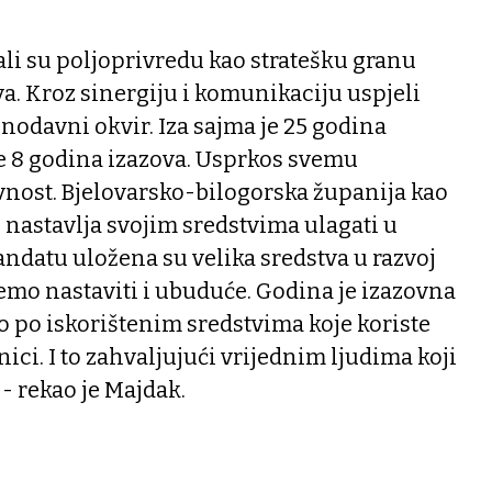
rali su poljoprivredu kao stratešku granu
a. Kroz sinergiju i komunikaciju uspjeli
nodavni okvir. Iza sajma je 25 godina
de 8 godina izazova. Usprkos svemu
ost. Bjelovarsko-bilogorska županija kao
 nastavlja svojim sredstvima ulagati u
ndatu uložena su velika sredstva u razvoj
ćemo nastaviti i ubuduće. Godina je izazovna
 po iskorištenim sredstvima koje koriste
ici. I to zahvaljujući vrijednim ljudima koji
- rekao je Majdak.