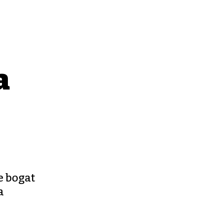
a
e bogat
a