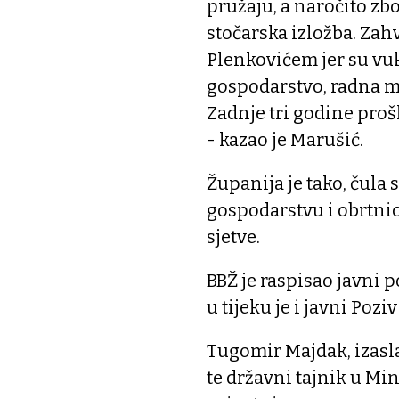
pružaju, a naročito zb
stočarska izložba. Zah
Plenkovićem jer su vuk
gospodarstvo, radna mj
Zadnje tri godine prošl
- kazao je Marušić.
Županija je tako, čula 
gospodarstvu i obrtnici
sjetve.
BBŽ je raspisao javni 
u tijeku je i javni Pozi
Tugomir Majdak, izasl
te državni tajnik u Mi