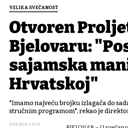
VELIKA SVEČANOST
Otvoren Prolje
Bjelovaru: "Po
sajamska mani
Hrvatskoj"
"Imamo najveću brojku izlagača do sada,
stručnim programom", rekao je direkto
11.04.2024. u 11:53
BJELOVAR – U svečano