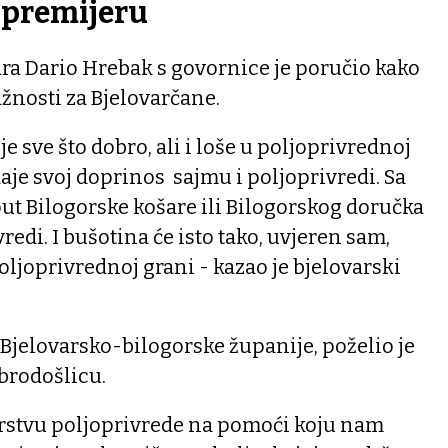
i premijeru
ra Dario Hrebak s govornice je poručio kako
žnosti za Bjelovarčane.
 sve što dobro, ali i loše u poljoprivrednoj
daje svoj doprinos sajmu i poljoprivredi. Sa
ut Bilogorske košare ili Bilogorskog doručka
edi. I bušotina će isto tako, uvjeren sam,
oljoprivrednoj grani - kazao je bjelovarski
Bjelovarsko-bilogorske županije, poželio je
brodošlicu.
rstvu poljoprivrede na pomoći koju nam