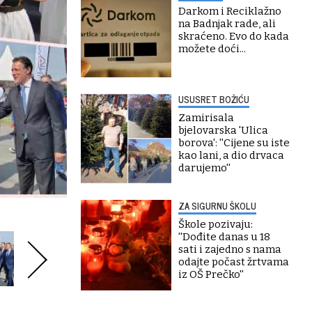
Darkom i Reciklažno
na Badnjak rade, ali
skraćeno. Evo do kada
možete doći...
USUSRET BOŽIĆU
Zamirisala
bjelovarska 'Ulica
borova': ''Cijene su iste
kao lani, a dio drvaca
darujemo''
ZA SIGURNU ŠKOLU
Škole pozivaju:
''Dođite danas u 18
sati i zajedno s nama
odajte počast žrtvama
iz OŠ Prečko''