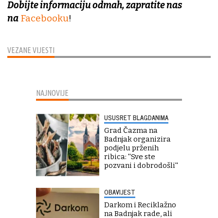
Dobijte informaciju odmah, zapratite nas
na
Facebooku
!
VEZANE VIJESTI
NAJNOVIJE
USUSRET BLAGDANIMA
Grad Čazma na
Badnjak organizira
podjelu prženih
ribica: ''Sve ste
pozvani i dobrodošli''
OBAVIJEST
Darkom i Reciklažno
na Badnjak rade, ali