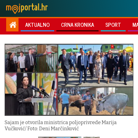
AKTUALNO
CRNA KRONIKA
SPORT
M
Sajam je otvorila ministrica poljoprivrede Marija
Vučković/ Foto: Deni Marčinković