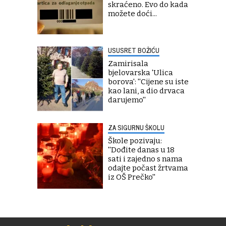
skraćeno. Evo do kada
možete doći...
USUSRET BOŽIĆU
Zamirisala
bjelovarska 'Ulica
borova': ''Cijene su iste
kao lani, a dio drvaca
darujemo''
ZA SIGURNU ŠKOLU
Škole pozivaju:
''Dođite danas u 18
sati i zajedno s nama
odajte počast žrtvama
iz OŠ Prečko''