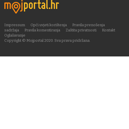
Impressum
Opći uvjeti korištenja
Pravila prenošenja
sadržaja
Pravila komentiranja
Zaštita privatnosti
Kontakt
Oglašavanje
Copyright © Mojportal 2020. Sva prava pridržana.