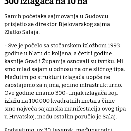
300 izlagača na 10 ha
Samih početaka sajmovanja u Gudovcu
prisjetio se direktor Bjelovarskog sajma
Zlatko Salaja.
- Sve je počelo sa stočarskom izložbom 1993.
godine u blatu do koljena, a četiri godine
kasnije Grad i Županija osnovali su tvrtku. Mi
smo mlad sajam u odnosu na one sličnog tipa.
Međutim po strukturi izlagača uopće ne
zaostajemo za njima, jedino infrastrukturno.
Ove godine imamo 300-tinjak izlagača koji
izlažu na 100.000 kvadratnih metara čime
smo najveća sajamska manifestacija ovog tipa
u Hrvatskoj, među ostalim poručio je Salaj.
Podsjetimo, uz 30. Jesenski međunarodni