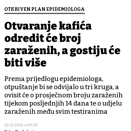
OTKRIVEN PLAN EPIDEMIOLOGA
Otvaranje kafića
odredit će broj
zaraženih, a gostiju će
biti više
Prema prijedlogu epidemiologa,
otpuštanje bi se odvijalo u tri kruga, a
ovisit će o prosječnom broju zaraženih
tijekom posljednjih 14 dana te o udjelu
zaraženih među svim testiranima
05.12.2020. u 09:29