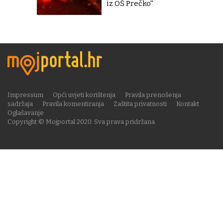
iz OŠ Prečko''
Impressum
Opći uvjeti korištenja
Pravila prenošenja
sadržaja
Pravila komentiranja
Zaštita privatnosti
Kontakt
Oglašavanje
Copyright © Mojportal 2020. Sva prava pridržana.