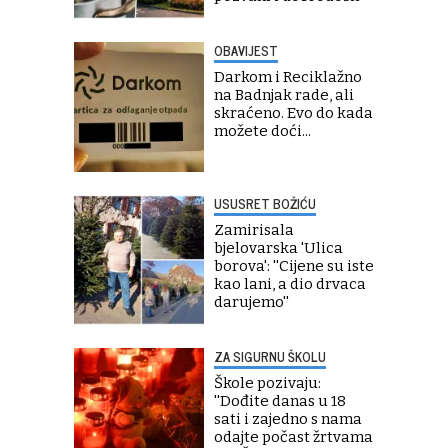
OBAVIJEST
Darkom i Reciklažno
na Badnjak rade, ali
skraćeno. Evo do kada
možete doći...
USUSRET BOŽIĆU
Zamirisala
bjelovarska 'Ulica
borova': ''Cijene su iste
kao lani, a dio drvaca
darujemo''
ZA SIGURNU ŠKOLU
Škole pozivaju:
''Dođite danas u 18
sati i zajedno s nama
odajte počast žrtvama