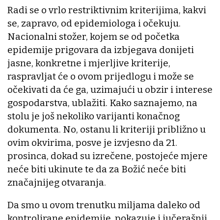
Radi se o vrlo restriktivnim kriterijima, kakvi
se, zapravo, od epidemiologa i očekuju.
Nacionalni stožer, kojem se od početka
epidemije prigovara da izbjegava donijeti
jasne, konkretne i mjerljive kriterije,
raspravljat će o ovom prijedlogu i može se
očekivati da će ga, uzimajući u obzir i interese
gospodarstva, ublažiti. Kako saznajemo, na
stolu je još nekoliko varijanti konačnog
dokumenta. No, ostanu li kriteriji približno u
ovim okvirima, posve je izvjesno da 21.
prosinca, dokad su izrečene, postojeće mjere
neće biti ukinute te da za Božić neće biti
značajnijeg otvaranja.
Da smo u ovom trenutku miljama daleko od
kontrolirane epidemije, pokazuje i jučerašnji