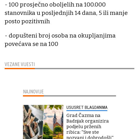
- 100 prosječno oboljelih na 100.000
stanovnika u posljednjih 14 dana, 5 ili manje
posto pozitivnih
- dopušteni broj osoba na okupljanjima
povećava se na 100
VEZANE VIJESTI
NAJNOVIJE
USUSRET BLAGDANIMA
Grad Čazma na
Badnjak organizira
podjelu prženih
ribica: ''Sve ste
pozvani i dobrodošli''