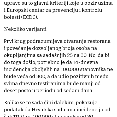
upravo su to glavni kriteriji koje u obzir uzima
i Europski centar za prevenciju i kontrolu
bolesti (ECDC).
Nekoliko varijanti
Prvi krug podrazumijeva otvaranje restorana
i povećanje dozvoljenog broja osoba na
okupljanjima sa sadašnjih 25 na 30. No, da bi
do toga došlo, potrebno je da 14-dnevna
incidencija oboljelih na 100.000 stanovnika ne
bude veća od 300, a da udio pozitivnih među
svima dnevno testiranima bude manji od
deset posto u periodu od sedam dana.
Koliko se to sada čini dalekim, pokazuje
podatak da Hrvatska sada ima incidenciju od
čak 1117,1 na 100.000 stanovnika: od 30