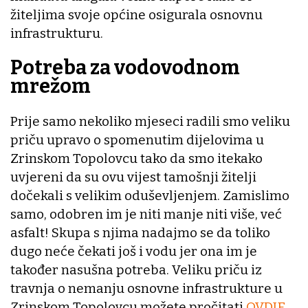
žiteljima svoje općine osigurala osnovnu
infrastrukturu.
Potreba za vodovodnom
mrežom
Prije samo nekoliko mjeseci radili smo veliku
priču upravo o spomenutim dijelovima u
Zrinskom Topolovcu tako da smo itekako
uvjereni da su ovu vijest tamošnji žitelji
dočekali s velikim oduševljenjem. Zamislimo
samo, odobren im je niti manje niti više, već
asfalt! Skupa s njima nadajmo se da toliko
dugo neće čekati još i vodu jer ona im je
također nasušna potreba. Veliku priču iz
travnja o nemanju osnovne infrastrukture u
Zrinskom Topolovcu možete pročitati
OVDJE
.