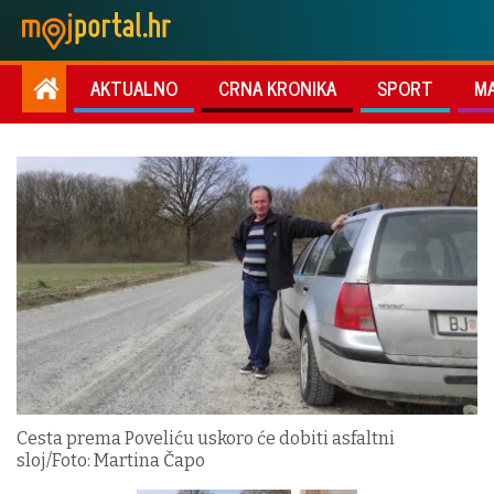
AKTUALNO
CRNA KRONIKA
SPORT
M
Cesta prema Poveliću uskoro će dobiti asfaltni
sloj/Foto: Martina Čapo