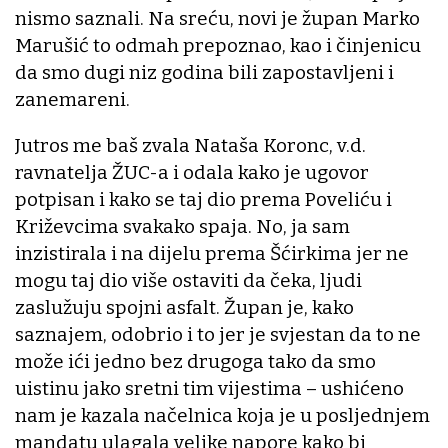
nismo saznali. Na sreću, novi je župan Marko
Marušić to odmah prepoznao, kao i činjenicu
da smo dugi niz godina bili zapostavljeni i
zanemareni.
Jutros me baš zvala Nataša Koronc, v.d.
ravnatelja ŽUC-a i odala kako je ugovor
potpisan i kako se taj dio prema Poveliću i
Križevcima svakako spaja. No, ja sam
inzistirala i na dijelu prema Šćirkima jer ne
mogu taj dio više ostaviti da čeka, ljudi
zaslužuju spojni asfalt. Župan je, kako
saznajem, odobrio i to jer je svjestan da to ne
može ići jedno bez drugoga tako da smo
uistinu jako sretni tim vijestima – ushićeno
nam je kazala načelnica koja je u posljednjem
mandatu ulagala velike napore kako bi