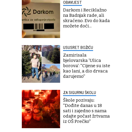
OBAVIJEST
Darkom i Reciklažno
na Badnjak rade, ali
skraćeno. Evo do kada
možete doći...
USUSRET BOŽIĆU
Zamirisala
bjelovarska 'Ulica
borova': ''Cijene su iste
kao lani, a dio drvaca
darujemo''
ZA SIGURNU ŠKOLU
Škole pozivaju:
''Dođite danas u 18
sati i zajedno s nama
odajte počast žrtvama
iz OŠ Prečko''