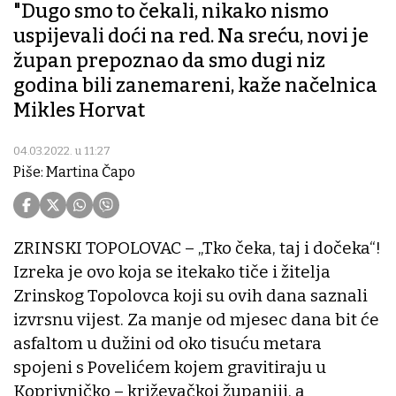
"Dugo smo to čekali, nikako nismo
uspijevali doći na red. Na sreću, novi je
župan prepoznao da smo dugi niz
godina bili zanemareni, kaže načelnica
Mikles Horvat
04.03.2022. u 11:27
Piše: Martina Čapo
ZRINSKI TOPOLOVAC – „Tko čeka, taj i dočeka“!
Izreka je ovo koja se itekako tiče i žitelja
Zrinskog Topolovca koji su ovih dana saznali
izvrsnu vijest. Za manje od mjesec dana bit će
asfaltom u dužini od oko tisuću metara
spojeni s Povelićem kojem gravitiraju u
Koprivničko – križevačkoj županiji, a