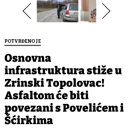
POTVRĐENO JE
Osnovna
infrastruktura stiže u
Zrinski Topolovac!
Asfaltom će biti
povezani s Povelićem i
Šćirkima