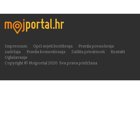
Impressum
Opći uvjeti korištenja
Pravila prenošenja
sadržaja
Pravila komentiranja
Zaštita privatnosti
Kontakt
Oglašavanje
Copyright © Mojportal 2020. Sva prava pridržana.