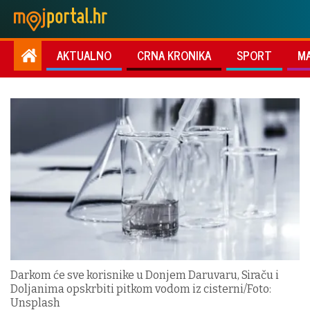
AKTUALNO
CRNA KRONIKA
SPORT
M
Darkom će sve korisnike u Donjem Daruvaru, Siraču i
Doljanima opskrbiti pitkom vodom iz cisterni/Foto:
Unsplash