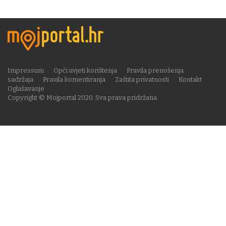
Impressum
Opći uvjeti korištenja
Pravila prenošenja
sadržaja
Pravila komentiranja
Zaštita privatnosti
Kontakt
Oglašavanje
Copyright © Mojportal 2020. Sva prava pridržana.