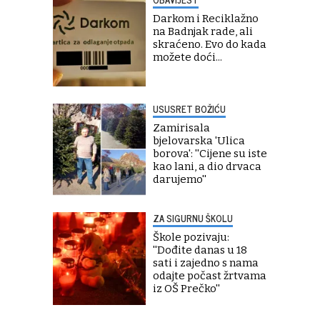
Darkom i Reciklažno
na Badnjak rade, ali
skraćeno. Evo do kada
možete doći...
USUSRET BOŽIĆU
Zamirisala
bjelovarska 'Ulica
borova': ''Cijene su iste
kao lani, a dio drvaca
darujemo''
ZA SIGURNU ŠKOLU
Škole pozivaju:
''Dođite danas u 18
sati i zajedno s nama
odajte počast žrtvama
iz OŠ Prečko''