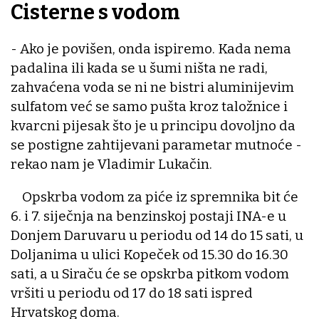
Cisterne s vodom
- Ako je povišen, onda ispiremo. Kada nema
padalina ili kada se u šumi ništa ne radi,
zahvaćena voda se ni ne bistri aluminijevim
sulfatom već se samo pušta kroz taložnice i
kvarcni pijesak što je u principu dovoljno da
se postigne zahtijevani parametar mutnoće -
rekao nam je Vladimir Lukačin.
Opskrba vodom za piće iz spremnika bit će
6. i 7. siječnja na benzinskoj postaji INA-e u
Donjem Daruvaru u periodu od 14 do 15 sati, u
Doljanima u ulici Kopeček od 15.30 do 16.30
sati, a u Siraču će se opskrba pitkom vodom
vršiti u periodu od 17 do 18 sati ispred
Hrvatskog doma.