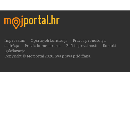
Impressum
Opći uvjeti korištenja
Pravila prenošenja
sadržaja
Pravila komentiranja
Zaštita privatnosti
Kontakt
Oglašavanje
Copyright © Mojportal 2020. Sva prava pridržana.