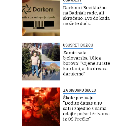
Darkom i Reciklažno
na Badnjak rade, ali
skraćeno. Evo do kada
možete doći...
USUSRET BOŽIĆU
Zamirisala
bjelovarska 'Ulica
borova': ''Cijene su iste
kao lani, a dio drvaca
darujemo''
ZA SIGURNU ŠKOLU
Škole pozivaju:
''Dođite danas u 18
sati i zajedno s nama
odajte počast žrtvama
iz OŠ Prečko''