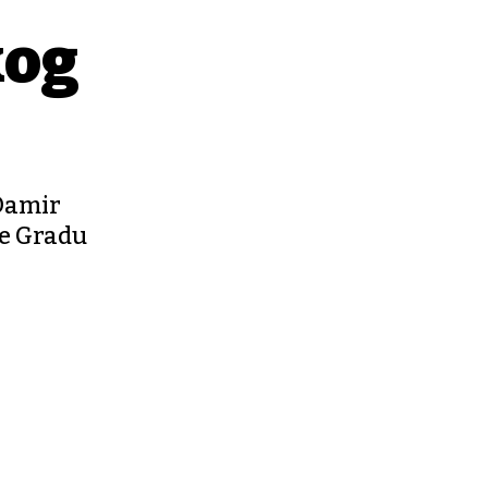
kog
 Damir
se Gradu