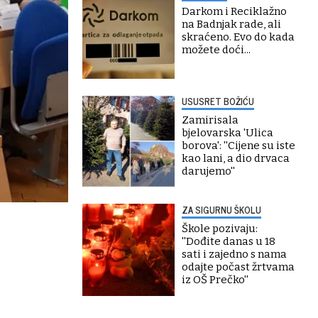
Darkom i Reciklažno
na Badnjak rade, ali
skraćeno. Evo do kada
možete doći...
USUSRET BOŽIĆU
Zamirisala
bjelovarska 'Ulica
borova': ''Cijene su iste
kao lani, a dio drvaca
darujemo''
ZA SIGURNU ŠKOLU
Škole pozivaju:
''Dođite danas u 18
sati i zajedno s nama
odajte počast žrtvama
iz OŠ Prečko''