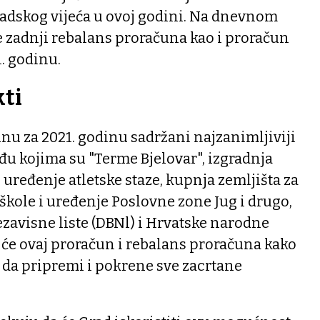
radskog vijeća u ovoj godini. Na dnevnom
e zadnji rebalans proračuna kao i proračun
1. godinu.
kti
nu za 2021. godinu sadržani najzanimljiviji
eđu kojima su "Terme Bjelovar", izgradnja
ređenje atletske staze, kupnja zemljišta za
škole i uređenje Poslovne zone Jug i drugo,
ezavisne liste (DBNl) i Hrvatske narodne
 će ovaj proračun i rebalans proračuna kako
 da pripremi i pokrene sve zacrtane