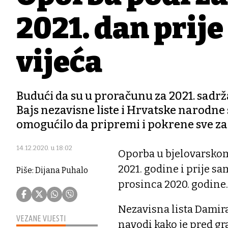
2021. dan prij
vijeća
Budući da su u proračunu za 2021. sadrža
Bajs nezavisne liste i Hrvatske narodne
omogućilo da pripremi i pokrene sve z
14.12.2020. u 18:02
Oporba u bjelovarskom
2021. godine i prije sam
Piše: Dijana Puhalo
prosinca 2020. godine.
Nezavisna lista Damira
VEZANE VIJESTI
navodi kako je pred g