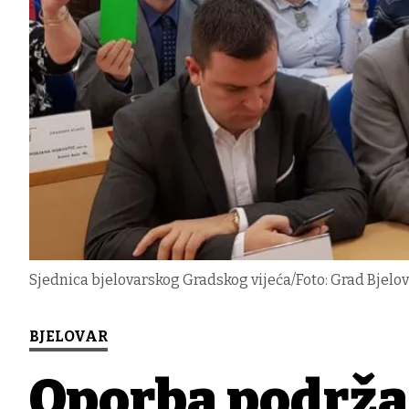
Sjednica bjelovarskog Gradskog vijeća/Foto: Grad Bjelova
BJELOVAR
Oporba podrža