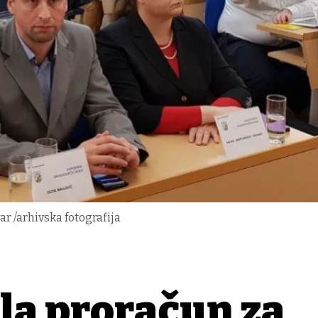
r /arhivska fotografija
la proračun za