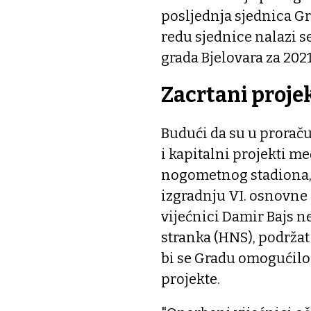
posljednja sjednica G
redu sjednice nalazi s
grada Bjelovara za 202
Zacrtani proje
Budući da su u proraču
i kapitalni projekti m
nogometnog stadiona, u
izgradnju VI. osnovne 
vijećnici Damir Bajs n
stranka (HNS), podržat
bi se Gradu omogućilo
projekte.