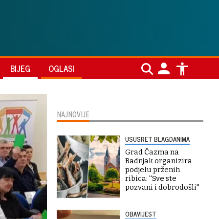
BIJEG
OGLASI
NAJNOVIJE
USUSRET BLAGDANIMA
Grad Čazma na
Badnjak organizira
podjelu prženih
ribica: ''Sve ste
pozvani i dobrodošli''
OBAVIJEST