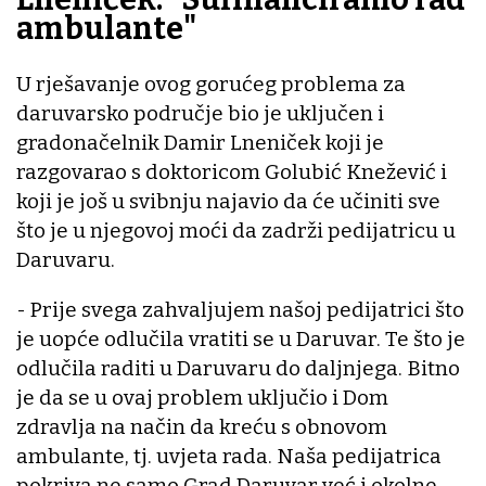
ambulante"
U rješavanje ovog gorućeg problema za
daruvarsko područje bio je uključen i
gradonačelnik Damir Lneniček koji je
razgovarao s doktoricom Golubić Knežević i
koji je još u svibnju najavio da će učiniti sve
što je u njegovoj moći da zadrži pedijatricu u
Daruvaru.
- Prije svega zahvaljujem našoj pedijatrici što
je uopće odlučila vratiti se u Daruvar. Te što je
odlučila raditi u Daruvaru do daljnjega. Bitno
je da se u ovaj problem uključio i Dom
zdravlja na način da kreću s obnovom
ambulante, tj. uvjeta rada. Naša pedijatrica
pokriva ne samo Grad Daruvar već i okolne