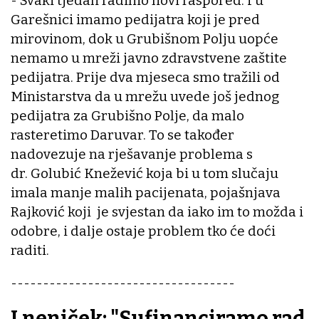
- Svaki tjedan radimo novi raspored. I u
Garešnici imamo pedijatra koji je pred
mirovinom, dok u Grubišnom Polju uopće
nemamo u mreži javno zdravstvene zaštite
pedijatra. Prije dva mjeseca smo tražili od
Ministarstva da u mrežu uvede još jednog
pedijatra za Grubišno Polje, da malo
rasteretimo Daruvar. To se također
nadovezuje na rješavanje problema s
dr. Golubić Knežević koja bi u tom slučaju
imala manje malih pacijenata, pojašnjava
Rajković koji je svjestan da iako im to možda i
odobre, i dalje ostaje problem tko će doći
raditi.
-----------------------------------
Lneniček: "Sufinanciramo rad