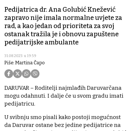
Pedijatrica dr. Ana Golubić Knežević
zapravo nije imala normalne uvjete za
rad, a kao jedan od prioriteta za svoj
ostanak tražila je i obnovu zapuštene
pedijatrijske ambulante
31.08.2023. u 19:59
Piše: Martina Čapo
DARUVAR – Roditelji najmlađih Daruvarčana
mogu odahnuti. I dalje će u svom gradu imati
pedijatricu.
U svibnju smo pisali kako postoji mogućnost
da Daruvar ostane bez jedine pedijatrice na