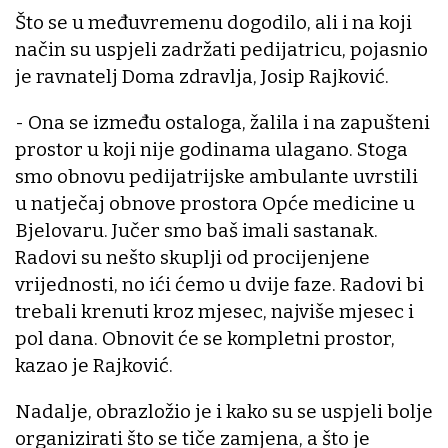
Što se u međuvremenu dogodilo, ali i na koji
način su uspjeli zadržati pedijatricu, pojasnio
je ravnatelj Doma zdravlja, Josip Rajković.
- Ona se između ostaloga, žalila i na zapušteni
prostor u koji nije godinama ulagano. Stoga
smo obnovu pedijatrijske ambulante uvrstili
u natječaj obnove prostora Opće medicine u
Bjelovaru. Jučer smo baš imali sastanak.
Radovi su nešto skuplji od procijenjene
vrijednosti, no ići ćemo u dvije faze. Radovi bi
trebali krenuti kroz mjesec, najviše mjesec i
pol dana. Obnovit će se kompletni prostor,
kazao je Rajković.
Nadalje, obrazložio je i kako su se uspjeli bolje
organizirati što se tiče zamjena, a što je