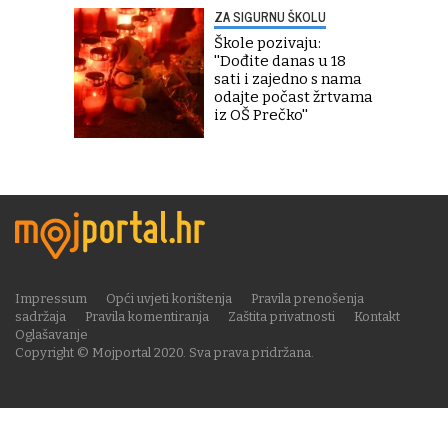
ZA SIGURNU ŠKOLU
Škole pozivaju:
''Dođite danas u 18
sati i zajedno s nama
odajte počast žrtvama
iz OŠ Prečko''
Impressum
Opći uvjeti korištenja
Pravila prenošenja
sadržaja
Pravila komentiranja
Zaštita privatnosti
Kontakt
Oglašavanje
Copyright © Mojportal 2020. Sva prava pridržana.