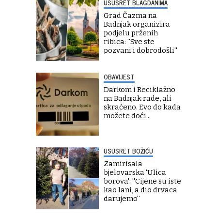
USUSRET BLAGDANIMA
Grad Čazma na
Badnjak organizira
podjelu prženih
ribica: ''Sve ste
pozvani i dobrodošli''
OBAVIJEST
Darkom i Reciklažno
na Badnjak rade, ali
skraćeno. Evo do kada
možete doći...
USUSRET BOŽIĆU
Zamirisala
bjelovarska 'Ulica
borova': ''Cijene su iste
kao lani, a dio drvaca
darujemo''