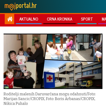
AKTUALNO
CRNA KRONIKA
SPORT
M
Roditelji malenih Daruvarčana mogu odahnuti/Foto:
Marijan Sancic/CROPIX, Foto: Boris Arbanas/CROPIX,
Nikica Puhalo