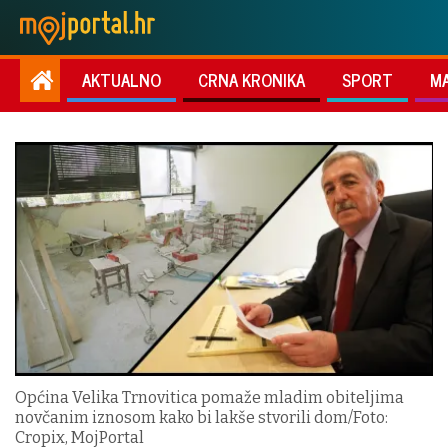
AKTUALNO
CRNA KRONIKA
SPORT
M
Općina Velika Trnovitica pomaže mladim obiteljima
novčanim iznosom kako bi lakše stvorili dom/Foto:
Cropix, MojPortal