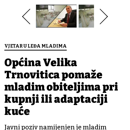
VJETAR U LEĐA MLADIMA
Općina Velika
Trnovitica pomaže
mladim obiteljima pri
kupnji ili adaptaciji
kuće
Javni poziv namijenjen je mladim