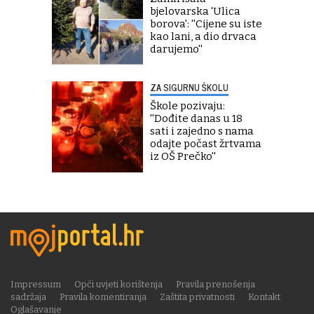
bjelovarska 'Ulica
borova': ''Cijene su iste
kao lani, a dio drvaca
darujemo''
ZA SIGURNU ŠKOLU
Škole pozivaju:
''Dođite danas u 18
sati i zajedno s nama
odajte počast žrtvama
iz OŠ Prečko''
Impressum
Opći uvjeti korištenja
Pravila prenošenja
sadržaja
Pravila komentiranja
Zaštita privatnosti
Kontakt
Oglašavanje