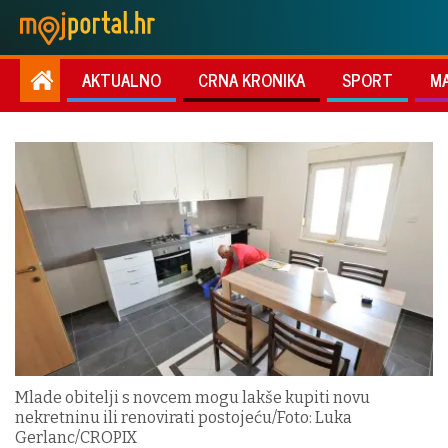
AKTUALNO
CRNA KRONIKA
SPORT
M
Mlade obitelji s novcem mogu lakše kupiti novu
nekretninu ili renovirati postojeću/Foto: Luka
Gerlanc/CROPIX