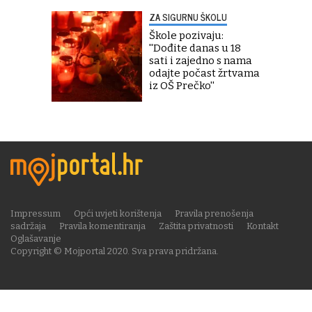
ZA SIGURNU ŠKOLU
Škole pozivaju:
''Dođite danas u 18
sati i zajedno s nama
odajte počast žrtvama
iz OŠ Prečko''
Impressum
Opći uvjeti korištenja
Pravila prenošenja
sadržaja
Pravila komentiranja
Zaštita privatnosti
Kontakt
Oglašavanje
Copyright © Mojportal 2020. Sva prava pridržana.