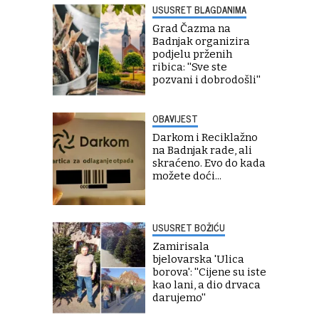
USUSRET BLAGDANIMA
Grad Čazma na
Badnjak organizira
podjelu prženih
ribica: ''Sve ste
pozvani i dobrodošli''
OBAVIJEST
Darkom i Reciklažno
na Badnjak rade, ali
skraćeno. Evo do kada
možete doći...
USUSRET BOŽIĆU
Zamirisala
bjelovarska 'Ulica
borova': ''Cijene su iste
kao lani, a dio drvaca
darujemo''