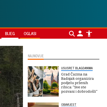
BIJEG
OGLASI
NAJNOVIJE
USUSRET BLAGDANIMA
Grad Čazma na
Badnjak organizira
podjelu prženih
ribica: ''Sve ste
pozvani i dobrodošli''
OBAVIJEST