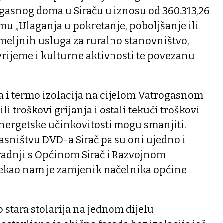
gasnog doma u Siraču u iznosu od 360.313,26
amu „Ulaganja u pokretanje, poboljšanje ili
meljnih usluga za ruralno stanovništvo,
rijeme i kulturne aktivnosti te povezanu
ada i termo izolacija na cijelom Vatrogasnom
i troškovi grijanja i ostali tekući troškovi
energetske učinkovitosti mogu smanjiti.
asništvu DVD-a Sirač pa su oni ujedno i
uradnji s Općinom Sirač i Razvojnom
ekao nam je zamjenik načelnika općine
 stara stolarija na jednom dijelu