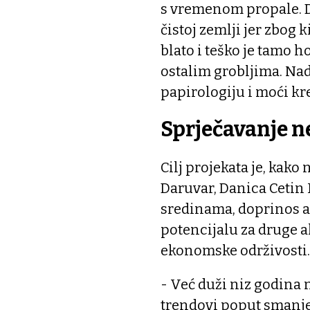
s vremenom propale. Do
čistoj zemlji jer zbog 
blato i teško je tamo ho
ostalim grobljima. Nad
papirologiju i moći kr
Sprječavanje n
Cilj projekata je, kako
Daruvar, Danica Cetin 
sredinama, doprinos a
potencijalu za druge a
ekonomske održivosti.
- Već duži niz godina 
trendovi poput smanje