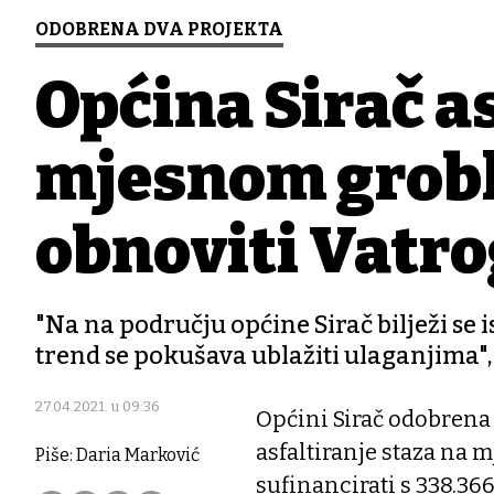
ODOBRENA DVA PROJEKTA
Općina Sirač as
mjesnom groblj
obnoviti Vatr
"Na na području općine Sirač bilježi se i
trend se pokušava ublažiti ulaganjima",
27.04.2021. u 09:36
Općini Sirač odobrena 
asfaltiranje staza na m
Piše: Daria Marković
sufinancirati s 338.36