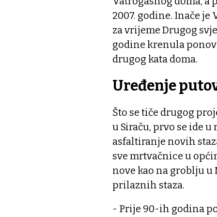
Vatrogasnog doma, a po
2007. godine. Inače je 
za vrijeme Drugog svje
godine krenula ponovna
drugog kata doma.
Uređenje puto
Što se tiče drugog pro
u Siraču, prvo se ide u
asfaltiranje novih sta
sve mrtvačnice u općin
nove kao na groblju u 
prilaznih staza.
- Prije 90-ih godina po