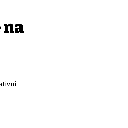
e na
ativni