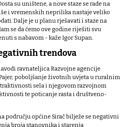
sta su uništene, a nove staze se rade na
kiše i vremenskih neprilika nastaje veliko
dati. Dalje je u planu rješavati i staze na
am se da ćemo ove godine riješiti svu
enuti s nabavom - kaže Igor Supan.
egativnih trendova
 navodi ravnateljica Razvojne agencije
Pajer, poboljšanje životnih uvjeta u ruralnim
traktivnosti sela i njegovom razvojnom
ktivnosti te poticanje rasta i društveno-
na području općine Sirač bilježe se negativni
nja broja stanovnika i starenja