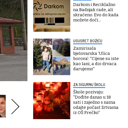
Darkom i Reciklažno
na Badnjak rade, ali
skraćeno. Evo do kada
možete doći...
USUSRET BOŽIĆU
Zamirisala
bjelovarska 'Ulica
borova': ''Cijene su iste
kao lani, a dio drvaca
darujemo''
ZA SIGURNU ŠKOLU
Škole pozivaju:
''Dođite danas u 18
sati i zajedno s nama
odajte počast žrtvama
iz OŠ Prečko''