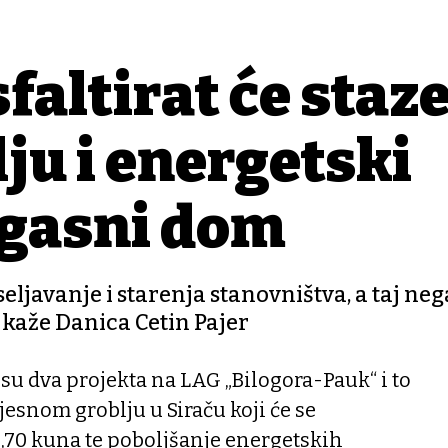
faltirat će staz
u i energetski
ogasni dom
seljavanje i starenja stanovništva, a taj neg
 kaže Danica Cetin Pajer
su dva projekta na LAG „Bilogora-Pauk“ i to
jesnom groblju u Siraču koji će se
6,70 kuna te poboljšanje energetskih