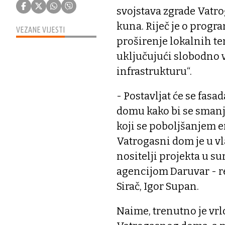
svojstava zgrade Vatro
kuna. Riječ je o progr
VEZANE VIJESTI
proširenje lokalnih te
uključujući slobodno v
infrastrukturu“.
- Postavljat će se fas
domu kako bi se smanjil
koji se poboljšanjem 
Vatrogasni dom je u vl
nositelji projekta u s
agencijom Daruvar - r
Sirač, Igor Supan.
Naime, trenutno je vrlo