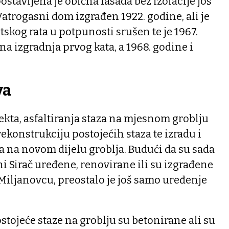
stavljena je obična fasada bez izolacije još
Vatrogasni dom izgrađen 1922. godine, ali je
tskog rata u potpunosti srušen te je 1967.
 izgradnja prvog kata, a 1968. godine i
va
jekta, asfaltiranja staza na mjesnom groblju
 rekonstrukciju postojećih staza te izradu i
za na novom dijelu groblja. Budući da su sada
i Sirač uređene, renovirane ili su izgrađene
Miljanovcu, preostalo je još samo uređenje
stojeće staze na groblju su betonirane ali su