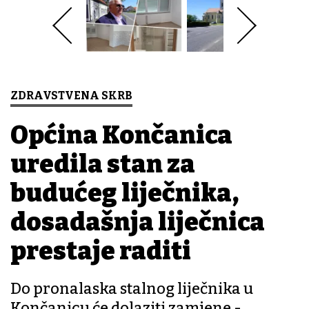
ZDRAVSTVENA SKRB
Općina Končanica
uredila stan za
budućeg liječnika,
dosadašnja liječnica
prestaje raditi
Do pronalaska stalnog liječnika u
Končanicu će dolaziti zamjene -