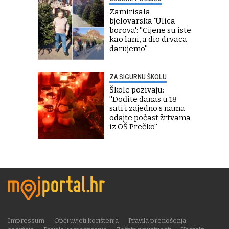
Zamirisala
bjelovarska 'Ulica
borova': ''Cijene su iste
kao lani, a dio drvaca
darujemo''
ZA SIGURNU ŠKOLU
Škole pozivaju:
''Dođite danas u 18
sati i zajedno s nama
odajte počast žrtvama
iz OŠ Prečko''
Impressum
Opći uvjeti korištenja
Pravila prenošenja