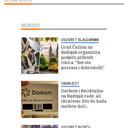
VEZANE VIJESTI
NAJNOVIJE
USUSRET BLAGDANIMA
Grad Čazma na
Badnjak organizira
podjelu prženih
ribica: ''Sve ste
pozvani i dobrodošli''
OBAVIJEST
Darkom i Reciklažno
na Badnjak rade, ali
skraćeno. Evo do kada
možete doći...
USUSRET BOŽIĆU