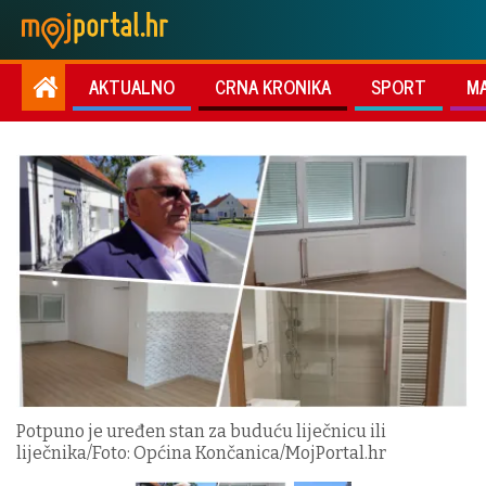
AKTUALNO
CRNA KRONIKA
SPORT
M
Potpuno je uređen stan za buduću liječnicu ili
liječnika/Foto: Općina Končanica/MojPortal.hr