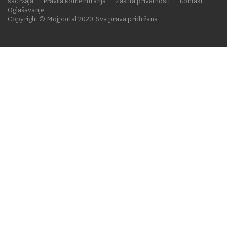
sadržaja
Pravila komentiranja
Zaštita privatnosti
Kontakt
Oglašavanje
Copyright © Mojportal 2020. Sva prava pridržana.