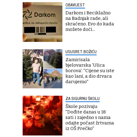
OBAVIJEST
Darkom i Reciklažno
na Badnjak rade, ali
skraćeno. Evo do kada
možete doći...
USUSRET BOŽIĆU
Zamirisala
bjelovarska 'Ulica
borova': ''Cijene su iste
kao lani, a dio drvaca
darujemo''
ZA SIGURNU ŠKOLU
Škole pozivaju:
''Dođite danas u 18
sati i zajedno s nama
odajte počast žrtvama
iz OŠ Prečko''