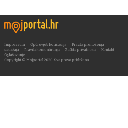
Impressum
Opći uvjeti korištenja
Pravila prenošenja
sadržaja
Pravila komentiranja
Zaštita privatnosti
Kontakt
Oglašavanje
Copyright © Mojportal 2020. Sva prava pridržana.