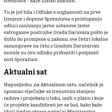
sredstava - kaže Zlatko Bakunić.
Tu je još bila i Odluka o suglasnosti na prve
Izmjene i dopune Sporazuma o pristupanju
odluci osnivanju javne ustanove Javne
vatrogasne postrojbe Grada Daruvara pošto je
došlo do promjene u zakonu, sve četiri lokalne
samouprave na čelu s Gradom Daruvarom
morale su ovu odluku prihvatiti i potpisati
novi Sporazum.
Aktualni sat
Naposljetku, na Aktualnom satu, načelnik je
upoznao vijećnike sa trenutnim stanjem
radova i projekata u toku, onih u planu i koje
će projekte kandidirati jer se baš, kako kaže,
idući tjedan otvara natječaj Ministarstva