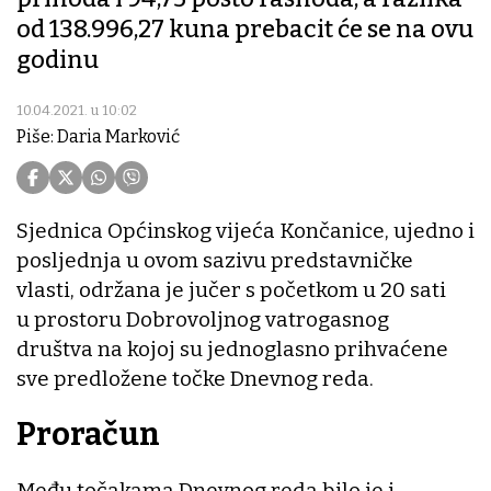
od 138.996,27 kuna prebacit će se na ovu
godinu
10.04.2021. u 10:02
Piše: Daria Marković
Sjednica Općinskog vijeća Končanice, ujedno i
posljednja u ovom sazivu predstavničke
vlasti, održana je jučer s početkom u 20 sati
u prostoru Dobrovoljnog vatrogasnog
društva na kojoj su jednoglasno prihvaćene
sve predložene točke Dnevnog reda.
Proračun
Među točakama Dnevnog reda bilo je i