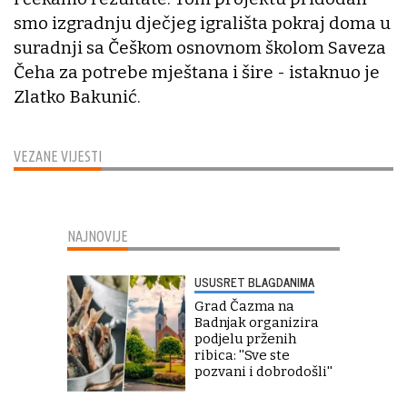
smo izgradnju dječjeg igrališta pokraj doma u
suradnji sa Češkom osnovnom školom Saveza
Čeha za potrebe mještana i šire - istaknuo je
Zlatko Bakunić.
VEZANE VIJESTI
NAJNOVIJE
USUSRET BLAGDANIMA
Grad Čazma na
Badnjak organizira
podjelu prženih
ribica: ''Sve ste
pozvani i dobrodošli''