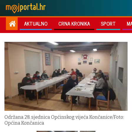
AKTUALNO
CRNA KRONIKA
SPORT
M
Održana 28. sjednica Općinskog vijeća Končanice/Foto:
Općina Končanica