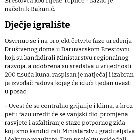
Brestovca kod rijeke Toplice - kazao je
načelnik Bakunić.
Dječje igralište
Osvrnuo se i na projekt četvrte faze uređenja
Društvenog doma u Daruvarskom Brestovcu
koji su kandidirali Ministarstvu regionalnog
razvoja, a odobrena su sredstva u vrijednosti
200 tisuća kuna, raspisan je natječaj i izabran
je izvođač radova kojeg će idući tjedan uvesti
u posao.
- Uvest će se centralno grijanje i klima, a kroz
petu fazu uredit će se vanjski dio, promjena
rasvjete i asfaltiranje staze potpornog zida
koji smo kandidirali Ministarstvu graditeljstva
i čekamo rezultate. Tom projektu pridodali