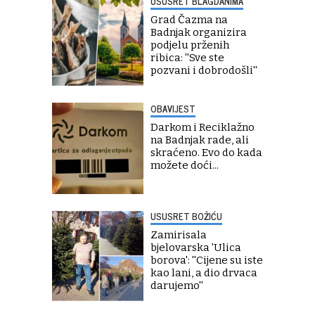
USUSRET BLAGDANIMA
Grad Čazma na
Badnjak organizira
podjelu prženih
ribica: ''Sve ste
pozvani i dobrodošli''
OBAVIJEST
Darkom i Reciklažno
na Badnjak rade, ali
skraćeno. Evo do kada
možete doći...
USUSRET BOŽIĆU
Zamirisala
bjelovarska 'Ulica
borova': ''Cijene su iste
kao lani, a dio drvaca
darujemo''