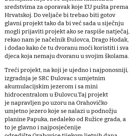
sredstvima za oporavak koje EU pušta prema
Hrvatskoj. Do veljače bi trebao biti gotov
glavni projekt tako da bi već sada u siječnju
mogli prijaviti projekt ako se raspiše natječaj,
rekao nam je načelnik Đulovca, Drago Hodak,
i dodao kako će tu dvoranu moći koristiti i sva
djeca koja nemaju dvoranu u svojim školama.
Treći projekt, na koji je ujedno i najponosniji,
izgradnja je SRC Đulovac s umjetnim
akumulacijskim jezerom i sa mini
hidrocentralom u Đulovcu.Taj projekt
je napravljen po uzoru na Orahovičko
umjetno jezero koje se nalazi u podnožju
planine Papuka, nedaleko od Ružice grada, a
to je glavno i najposjećenije
odredište Orahovice tijekom ljetnih dana.