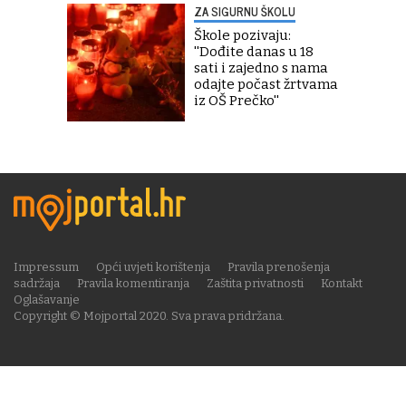
ZA SIGURNU ŠKOLU
Škole pozivaju:
''Dođite danas u 18
sati i zajedno s nama
odajte počast žrtvama
iz OŠ Prečko''
Impressum
Opći uvjeti korištenja
Pravila prenošenja
sadržaja
Pravila komentiranja
Zaštita privatnosti
Kontakt
Oglašavanje
Copyright © Mojportal 2020. Sva prava pridržana.