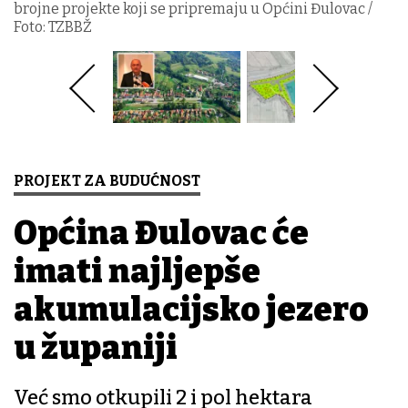
brojne projekte koji se pripremaju u Općini Đulovac /
Foto: TZBBŽ
PROJEKT ZA BUDUĆNOST
Općina Đulovac će
imati najljepše
akumulacijsko jezero
u županiji
Već smo otkupili 2 i pol hektara