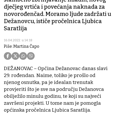
dječjeg vrtića i povećanja naknada za
novorođenčad. Moramo ljude zadržati u
Dežanovcu, ističe pročelnica Ljubica
Saratlija
16.04.2022. u 14:18
Piše: Martina Čapo
DEŽANOVAC – Općina Dežanovac danas slavi
29. rođendan. Naime, toliko je prošlo od
njenog osnutka, pa je idealan trenutak
provjeriti što je sve na području Dežanovca
obilježilo minulu godinu, te koji su najveći
završeni projekti. U tome nam je pomogla
općinska pročelnica Ljubica Saratlija.