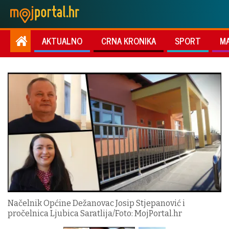
AKTUALNO
CRNA KRONIKA
SPORT
M
Načelnik Općine Dežanovac Josip Stjepanović i
pročelnica Ljubica Saratlija/Foto: MojPortal.hr