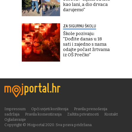
kao lani, a dio drvaca
darujemo''
ZA SIGURNU ŠKOLU
Škole pozivaju:
''Dođite danas u 18
sati i zajedno s nama
odajte počast žrtvama
iz OŠ Prečko''
Impressum
Opći uvjeti korištenja
Pravila prenošenja
sadržaja
Pravila komentiranja
Zaštita privatnosti
Kontakt
Oglašavanje
Copyright © Mojportal 2020. Sva prava pridržana.