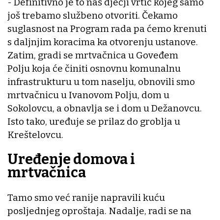
- Definitivno je to naš dječji vrtić kojeg samo
još trebamo službeno otvoriti. Čekamo
suglasnost na Program rada pa ćemo krenuti
s daljnjim koracima ka otvorenju ustanove.
Zatim, gradi se mrtvačnica u Goveđem
Polju koja će činiti osnovnu komunalnu
infrastrukturu u tom naselju, obnovili smo
mrtvačnicu u Ivanovom Polju, dom u
Sokolovcu, a obnavlja se i dom u Dežanovcu.
Isto tako, uređuje se prilaz do groblja u
Kreštelovcu.
Uređenje domova i
mrtvačnica
Tamo smo već ranije napravili kuću
posljednjeg oproštaja. Nadalje, radi se na