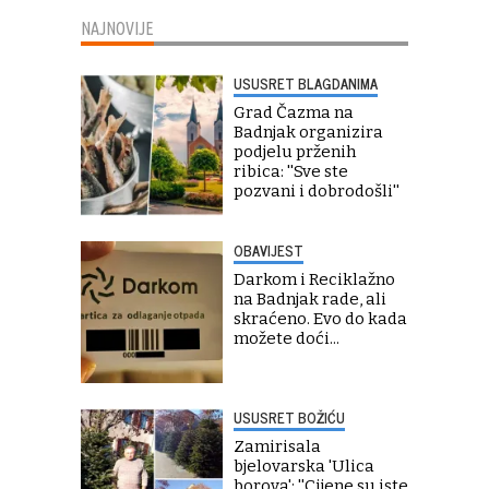
NAJNOVIJE
USUSRET BLAGDANIMA
Grad Čazma na
Badnjak organizira
podjelu prženih
ribica: ''Sve ste
pozvani i dobrodošli''
OBAVIJEST
Darkom i Reciklažno
na Badnjak rade, ali
skraćeno. Evo do kada
možete doći...
USUSRET BOŽIĆU
Zamirisala
bjelovarska 'Ulica
borova': ''Cijene su iste