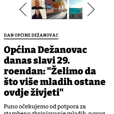
DAN OPĆINE DEŽANOVAC
Općina Dežanovac
danas slavi 29.
rođendan: "Želimo da
što više mladih ostane
ovdje živjeti"
Puno očekujemo od potpora za
stambeno zbrinjavanje mladih, novog