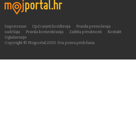
Impressum
Opći uvjeti korištenja
Pravila prenošenja
sadržaja
Pravila komentiranja
Zaštita privatnosti
Kontakt
Oglašavanje
Copyright © Mojportal 2020. Sva prava pridržana.