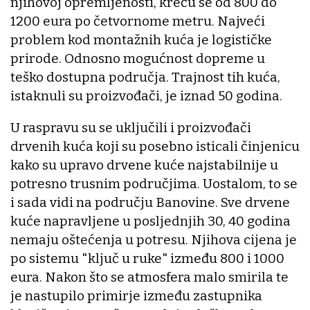
njihovoj opremljenosti, kreću se od 800 do
1200 eura po četvornome metru. Najveći
problem kod montažnih kuća je logističke
prirode. Odnosno mogućnost dopreme u
teško dostupna područja. Trajnost tih kuća,
istaknuli su proizvođači, je iznad 50 godina.
U raspravu su se uključili i proizvođači
drvenih kuća koji su posebno isticali činjenicu
kako su upravo drvene kuće najstabilnije u
potresno trusnim područjima. Uostalom, to se
i sada vidi na području Banovine. Sve drvene
kuće napravljene u posljednjih 30, 40 godina
nemaju oštećenja u potresu. Njihova cijena je
po sistemu "ključ u ruke" između 800 i 1000
eura. Nakon što se atmosfera malo smirila te
je nastupilo primirje između zastupnika