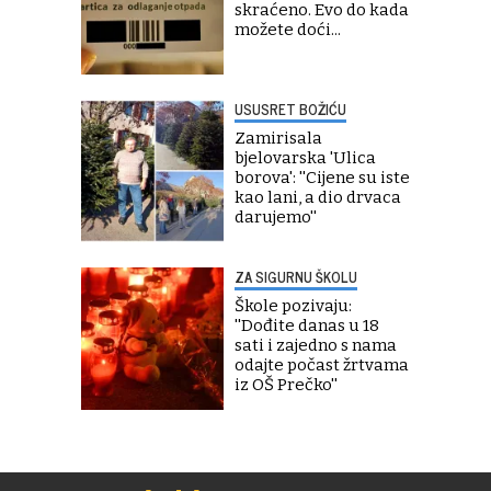
skraćeno. Evo do kada
možete doći...
USUSRET BOŽIĆU
Zamirisala
bjelovarska 'Ulica
borova': ''Cijene su iste
kao lani, a dio drvaca
darujemo''
ZA SIGURNU ŠKOLU
Škole pozivaju:
''Dođite danas u 18
sati i zajedno s nama
odajte počast žrtvama
iz OŠ Prečko''