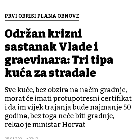
PRVI OBRISI PLANA OBNOVE
Održan krizni
sastanak Vlade i
građevinara: Tri tipa
kuća za stradale
Sve kuće, bez obzira na način gradnje,
morat će imati protupotresni certifikat
i da im vijek trajanja bude najmanje 50
godina, bez toga neće biti gradnje,
rekao je ministar Horvat
05.01.2021. u 22:12