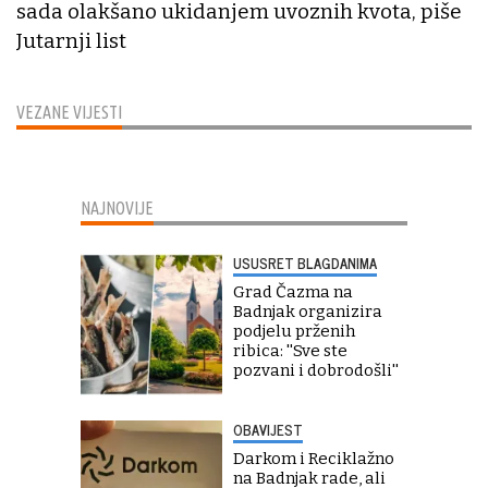
sada olakšano ukidanjem uvoznih kvota, piše
Jutarnji list
VEZANE VIJESTI
NAJNOVIJE
USUSRET BLAGDANIMA
Grad Čazma na
Badnjak organizira
podjelu prženih
ribica: ''Sve ste
pozvani i dobrodošli''
OBAVIJEST
Darkom i Reciklažno
na Badnjak rade, ali