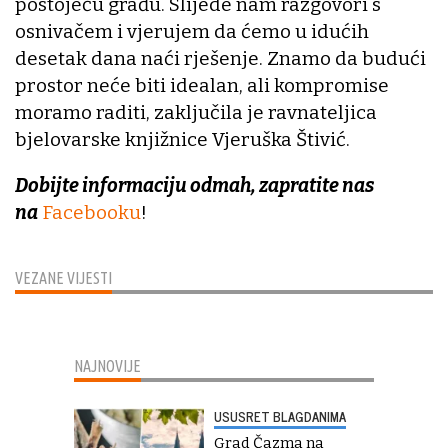
postojeću građu. Slijede nam razgovori s
osnivačem i vjerujem da ćemo u idućih
desetak dana naći rješenje. Znamo da budući
prostor neće biti idealan, ali kompromise
moramo raditi, zaključila je ravnateljica
bjelovarske knjižnice Vjeruška Štivić.
Dobijte informaciju odmah, zapratite nas
na
Facebooku
!
VEZANE VIJESTI
NAJNOVIJE
USUSRET BLAGDANIMA
Grad Čazma na