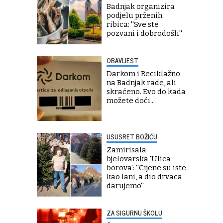
Badnjak organizira
podjelu prženih
ribica: ''Sve ste
pozvani i dobrodošli''
OBAVIJEST
Darkom i Reciklažno
na Badnjak rade, ali
skraćeno. Evo do kada
možete doći...
USUSRET BOŽIĆU
Zamirisala
bjelovarska 'Ulica
borova': ''Cijene su iste
kao lani, a dio drvaca
darujemo''
ZA SIGURNU ŠKOLU