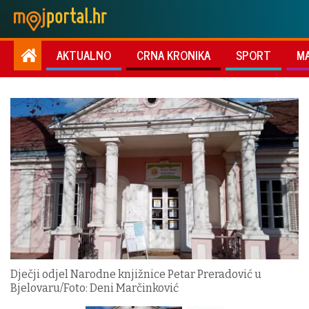
AKTUALNO
CRNA KRONIKA
SPORT
M
Dječji odjel Narodne knjižnice Petar Preradović u
Bjelovaru/Foto: Deni Marčinković