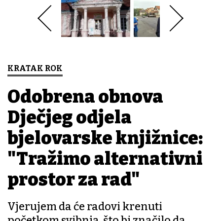
KRATAK ROK
Odobrena obnova
Dječjeg odjela
bjelovarske knjižnice:
"Tražimo alternativni
prostor za rad"
Vjerujem da će radovi krenuti
početkom svibnja, što bi značilo da