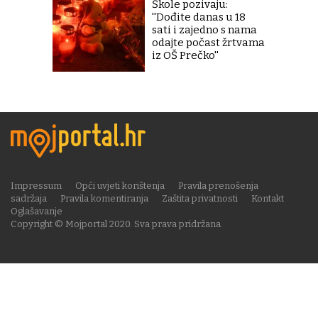
Škole pozivaju:
''Dođite danas u 18
sati i zajedno s nama
odajte počast žrtvama
iz OŠ Prečko''
Impressum
Opći uvjeti korištenja
Pravila prenošenja
sadržaja
Pravila komentiranja
Zaštita privatnosti
Kontakt
Oglašavanje
Copyright © Mojportal 2020. Sva prava pridržana.