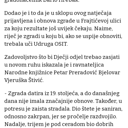
Dodao je i to da je u sklopu ovog natječaja
prijavljena i obnova zgrade u Frajtićevoj ulici
za koju rezultate još uvijek čekaju. Naime,
riječ je zgradi u koju bi, ako se uspije obnoviti,
trebala uči Udruga OSIT.
Zadovoljstvo što bi Dječji odjel trebao zasjati
u novom ruhu iskazala je i ravnateljica
Narodne knjižnice Petar Preradović Bjelovar
Vjeruška Štivić.
- Zgrada datira iz 19. stoljeća, a do današnjeg
dana nije imala značajnije obnove. Također, u
potresu je zaista stradala. Dio štete je saniran,
odnosno zakrpan, jer se pročelje razdvojilo.
Nadalje, trijem je pod ceradom bio dobrih