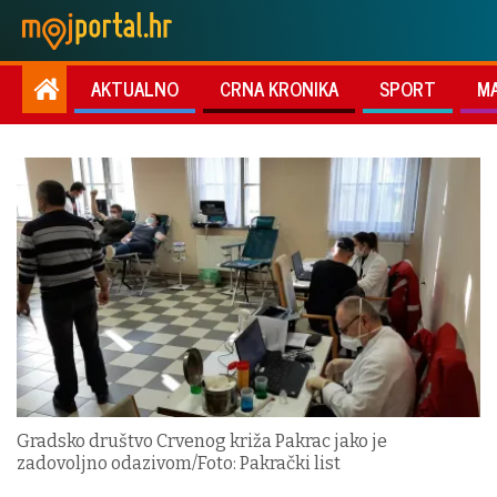
AKTUALNO
CRNA KRONIKA
SPORT
M
Gradsko društvo Crvenog križa Pakrac jako je
zadovoljno odazivom/Foto: Pakrački list