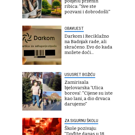
podjelu prženih
ribica: ''Sve ste
pozvani i dobrodošli''
OBAVIJEST
Darkom i Reciklažno
na Badnjak rade, ali
skraćeno. Evo do kada
možete doći...
USUSRET BOŽIĆU
Zamirisala
bjelovarska 'Ulica
borova': ''Cijene su iste
kao lani, a dio drvaca
darujemo''
ZA SIGURNU ŠKOLU
Škole pozivaju:
''Dođite danas u 18