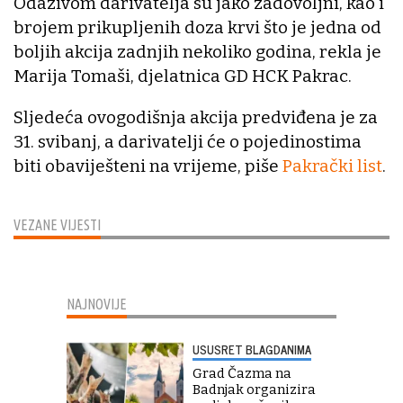
Odazivom darivatelja su jako zadovoljni, kao i
brojem prikupljenih doza krvi što je jedna od
boljih akcija zadnjih nekoliko godina, rekla je
Marija Tomaši, djelatnica GD HCK Pakrac.
Sljedeća ovogodišnja akcija predviđena je za
31. svibanj, a darivatelji će o pojedinostima
biti obaviješteni na vrijeme, piše
Pakrački list
.
VEZANE VIJESTI
NAJNOVIJE
USUSRET BLAGDANIMA
Grad Čazma na
Badnjak organizira