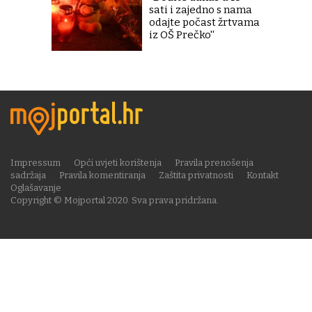
sati i zajedno s nama
odajte počast žrtvama
iz OŠ Prečko''
Impressum
Opći uvjeti korištenja
Pravila prenošenja
sadržaja
Pravila komentiranja
Zaštita privatnosti
Kontakt
Oglašavanje
Copyright © Mojportal 2020. Sva prava pridržana.