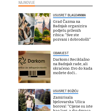
NAJNOVIJE
USUSRET BLAGDANIMA
Grad Čazma na
Badnjak organizira
podjelu prženih
ribica: ''Sve ste
pozvani i dobrodošli''
OBAVIJEST
Darkom i Reciklažno
na Badnjak rade, ali
skraćeno. Evo do kada
možete doći...
USUSRET BOŽIĆU
Zamirisala
bjelovarska 'Ulica
borova': ''Cijene su iste
kao lani, a dio drvaca