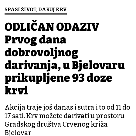
SPASI ŽIVOT, DARUJ KRV
ODLIČAN ODAZIV
Prvog dana
dobrovoljnog
darivanja, u Bjelovaru
prikupljene 93 doze
krvi
Akcija traje još danas i sutra i to od 11 do
17 sati. Krv možete darivati u prostoru
Gradskog društva Crvenog križa
Bjelovar