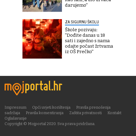
darujemo''
ZA SIGURNU ŠKOLU
Škole pozivaju:
''Dođite danas u 18
sati i zajedno s nama
odajte počast žrtvama
iz OŠ Prečko''
Impressum
Opći uvjeti korištenja
Pravila prenošenja
sadržaja
Pravila komentiranja
Zaštita privatnosti
Kontakt
Oglašavanje
Copyright © Mojportal 2020. Sva prava pridržana.