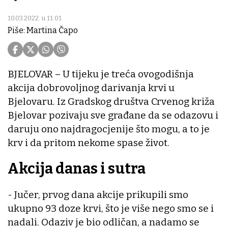
10.03.2022. u 11:01
Piše: Martina Čapo
BJELOVAR – U tijeku je treća ovogodišnja
akcija dobrovoljnog darivanja krvi u
Bjelovaru. Iz Gradskog društva Crvenog križa
Bjelovar pozivaju sve građane da se odazovu i
daruju ono najdragocjenije što mogu, a to je
krv i da pritom nekome spase život.
Akcija danas i sutra
- Jučer, prvog dana akcije prikupili smo
ukupno 93 doze krvi, što je više nego smo se i
nadali. Odaziv je bio odličan, a nadamo se