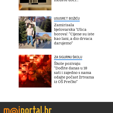
USUSRET BOŽIĆU
Zamirisala
bjelovarska 'Ulica
borova': ''Cijene su iste
kao lani, a dio drvaca
darujemo''
ZA SIGURNU ŠKOLU
Škole pozivaju:
''Dođite danas u 18
sati i zajedno s nama
odajte počast žrtvama
iz OŠ Prečko''