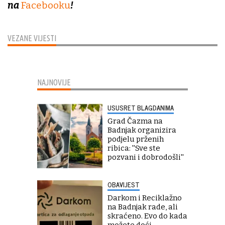
na
Facebooku
!
VEZANE VIJESTI
NAJNOVIJE
USUSRET BLAGDANIMA
Grad Čazma na
Badnjak organizira
podjelu prženih
ribica: ''Sve ste
pozvani i dobrodošli''
OBAVIJEST
Darkom i Reciklažno
na Badnjak rade, ali
skraćeno. Evo do kada
možete doći...