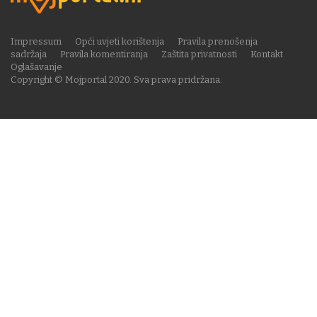
Impressum
Opći uvjeti korištenja
Pravila prenošenja
sadržaja
Pravila komentiranja
Zaštita privatnosti
Kontakt
Oglašavanje
Copyright © Mojportal 2020. Sva prava pridržana.