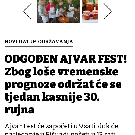
NOVI DATUM ODRŽAVANJA
ODGOĐEN AJVAR FEST!
Zbog loše vremenske
prognoze održat će se
tjedan kasnije 30.
rujna
Ajvar Fest će započeti u 9 sati, dok će
natjecanje u Fišijadi početi u 13 sati.