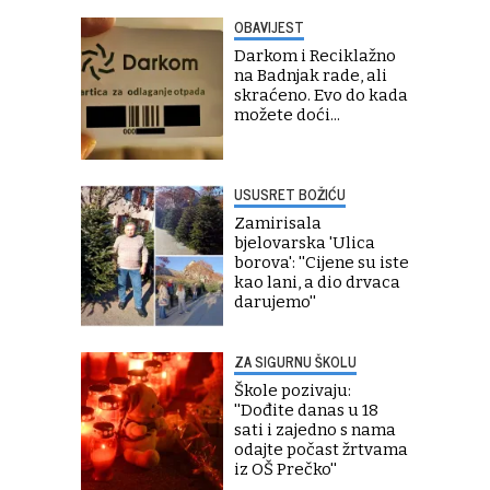
OBAVIJEST
Darkom i Reciklažno
na Badnjak rade, ali
skraćeno. Evo do kada
možete doći...
USUSRET BOŽIĆU
Zamirisala
bjelovarska 'Ulica
borova': ''Cijene su iste
kao lani, a dio drvaca
darujemo''
ZA SIGURNU ŠKOLU
Škole pozivaju:
''Dođite danas u 18
sati i zajedno s nama
odajte počast žrtvama
iz OŠ Prečko''