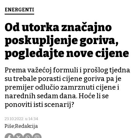
ENERGENTI
Od utorka značajno
poskupljenje goriva,
pogledajte nove cijene
Prema važećoj formuli i prošlog tjedna
su trebale porasti cijene goriva pa je
premijer odlučio zamrznuti cijene i
narednih sedam dana. Hoće li se
ponoviti isti scenarij?
23.10.2022. u 14:34
Piše;Redakcija