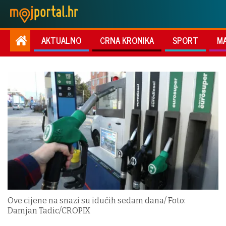
AKTUALNO
CRNA KRONIKA
SPORT
M
Ove cijene na snazi su idućih sedam dana/ Foto:
Damjan Tadic/CROPIX