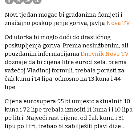
Novi tjedan mogao bi građanima donijeti i
značajno poskupljenje goriva, javlja
Nova TV
.
Od utorka bi moglo doći do drastičnog
poskupljenja goriva. Prema neslužbenim, ali
pouzdanim informacijama
Dnevnik Nove TV
doznaje da bi cijena litre eurodizela, prema
važećoj Vladinoj formuli, trebala porasti za
čak kunu i 14 lipa, odnosno na 13 kuna i 44
lipe.
Cijena eurosupera 95 bi umjesto aktualnih 10
kuna i 72 lipe trebala iznositi 11 kuna i i 10 lipa
po litri. Najveći rast cijene, od čak kunu i 31
lipu po litri, trebao bi zabilježiti plavi dizel.