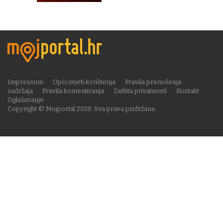
Impressum
Opći uvjeti korištenja
Pravila prenošenja
sadržaja
Pravila komentiranja
Zaštita privatnosti
Kontakt
Oglašavanje
Copyright © Mojportal 2020. Sva prava pridržana.