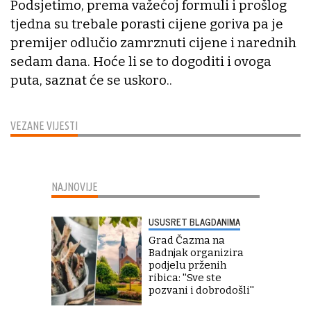
Podsjetimo, prema važećoj formuli i prošlog
tjedna su trebale porasti cijene goriva pa je
premijer odlučio zamrznuti cijene i narednih
sedam dana. Hoće li se to dogoditi i ovoga
puta, saznat će se uskoro..
VEZANE VIJESTI
NAJNOVIJE
USUSRET BLAGDANIMA
Grad Čazma na
Badnjak organizira
podjelu prženih
ribica: ''Sve ste
pozvani i dobrodošli''