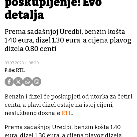
poskupljenje! Evo
detalja
Prema sadašnjoj Uredbi, benzin košta
1.40 eura, dizel 1.30 eura, a cijena plavog
dizela 0.80 centi
03.07.2023. u 08:20
Piše: RTL
Benzin i dizel će poskupjeti od utorka za četiri
centa, a plavi dizel ostaje na istoj cijeni,
neslužbeno doznaje
RTL
.
Prema sadašnjoj Uredbi, benzin košta 1.40
eura, dizel 1.30 eura, a cijena plavog dizela