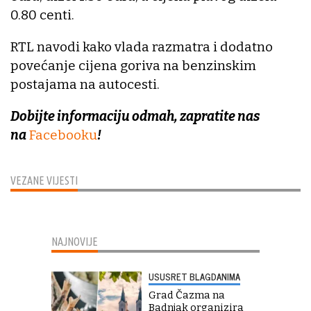
0.80 centi.
RTL navodi kako vlada razmatra i dodatno
povećanje cijena goriva na benzinskim
postajama na autocesti.
Dobijte informaciju odmah, zapratite nas
na
Facebooku
!
VEZANE VIJESTI
NAJNOVIJE
USUSRET BLAGDANIMA
Grad Čazma na
Badnjak organizira