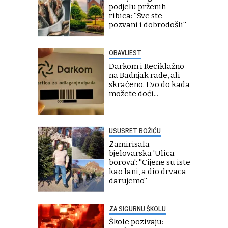
podjelu prženih
ribica: ''Sve ste
pozvani i dobrodošli''
OBAVIJEST
Darkom i Reciklažno
na Badnjak rade, ali
skraćeno. Evo do kada
možete doći...
USUSRET BOŽIĆU
Zamirisala
bjelovarska 'Ulica
borova': ''Cijene su iste
kao lani, a dio drvaca
darujemo''
ZA SIGURNU ŠKOLU
Škole pozivaju: