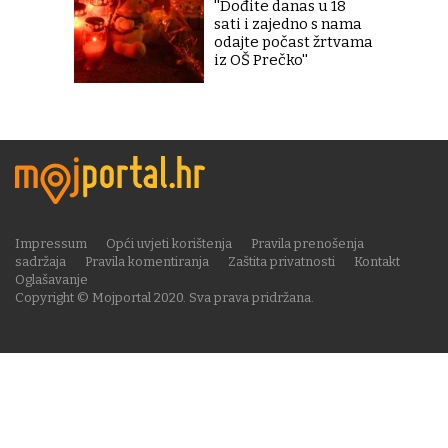
''Dođite danas u 18
sati i zajedno s nama
odajte počast žrtvama
iz OŠ Prečko''
Impressum
Opći uvjeti korištenja
Pravila prenošenja
sadržaja
Pravila komentiranja
Zaštita privatnosti
Kontakt
Oglašavanje
Copyright © Mojportal 2020. Sva prava pridržana.