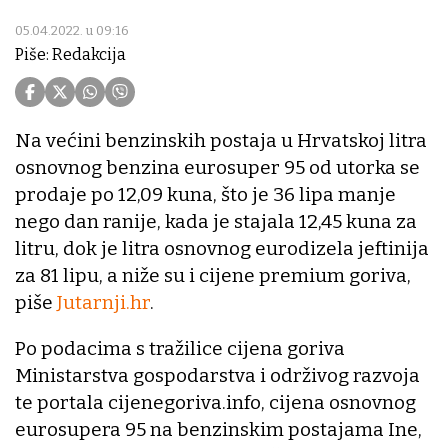
05.04.2022. u 09:16
Piše: Redakcija
Na većini benzinskih postaja u Hrvatskoj litra
osnovnog benzina eurosuper 95 od utorka se
prodaje po 12,09 kuna, što je 36 lipa manje
nego dan ranije, kada je stajala 12,45 kuna za
litru, dok je litra osnovnog eurodizela jeftinija
za 81 lipu, a niže su i cijene premium goriva,
piše
Jutarnji.hr
.
Po podacima s tražilice cijena goriva
Ministarstva gospodarstva i održivog razvoja
te portala cijenegoriva.info, cijena osnovnog
eurosupera 95 na benzinskim postajama Ine,