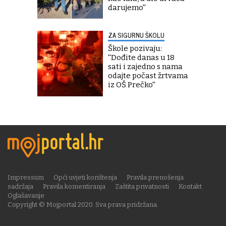
darujemo''
ZA SIGURNU ŠKOLU
Škole pozivaju:
''Dođite danas u 18
sati i zajedno s nama
odajte počast žrtvama
iz OŠ Prečko''
Impressum
Opći uvjeti korištenja
Pravila prenošenja
sadržaja
Pravila komentiranja
Zaštita privatnosti
Kontakt
Oglašavanje
Copyright © Mojportal 2020. Sva prava pridržana.