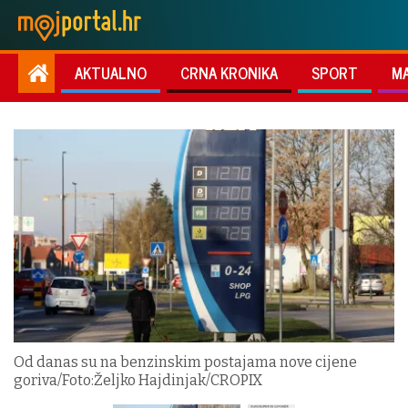
AKTUALNO
CRNA KRONIKA
SPORT
M
Od danas su na benzinskim postajama nove cijene
goriva/Foto:Željko Hajdinjak/CROPIX