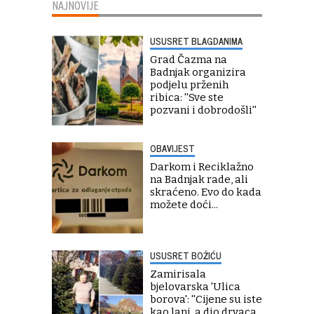
NAJNOVIJE
USUSRET BLAGDANIMA
Grad Čazma na
Badnjak organizira
podjelu prženih
ribica: ''Sve ste
pozvani i dobrodošli''
OBAVIJEST
Darkom i Reciklažno
na Badnjak rade, ali
skraćeno. Evo do kada
možete doći...
USUSRET BOŽIĆU
Zamirisala
bjelovarska 'Ulica
borova': ''Cijene su iste
kao lani, a dio drvaca