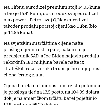
Na Tifonu eurodizel premium stoji 14,05 kuna
a bio je 15,41 kunu, dok i rodux svoj eurodizel
maxpower i Petrol svoj Q Max eurodizel
također prodaju po istoj cijeni kao Tifon (bio
je 14,86 kuna).
Na svjetskim su tržištima cijene nafte
prošloga tjedna oštro pale, nakon što je
predsjednik SAD-a Joe Biden najavio prodaju
rekordnih 180 milijuna barela nafte iz
strateških rezervi kako bi spriječio daljnji rast
cijena 'crnog zlata'.
Cijena barela na londonskom tržištu potonula
je prošloga tjedna 13,5 posto, na 104,39 dolara,
dok je na američkom tržištu barel pojeftinio
12,9 posto, na 99,27 dolara.