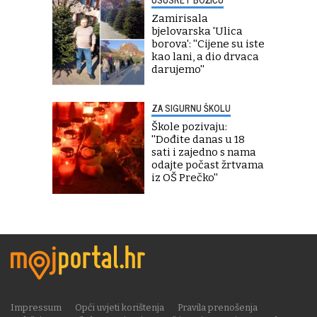
Zamirisala
bjelovarska 'Ulica
borova': ''Cijene su iste
kao lani, a dio drvaca
darujemo''
ZA SIGURNU ŠKOLU
Škole pozivaju:
''Dođite danas u 18
sati i zajedno s nama
odajte počast žrtvama
iz OŠ Prečko''
Impressum
Opći uvjeti korištenja
Pravila prenošenja