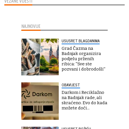
VEZANE VIJESTI
NAJNOVIJE
USUSRET BLAGDANIMA
Grad Čazma na
Badnjak organizira
podjelu prženih
ribica: ''Sve ste
pozvani i dobrodošli''
OBAVIJEST
Darkom i Reciklažno
na Badnjak rade, ali
skraćeno. Evo do kada
možete doći...
USUSRET BOŽIĆU