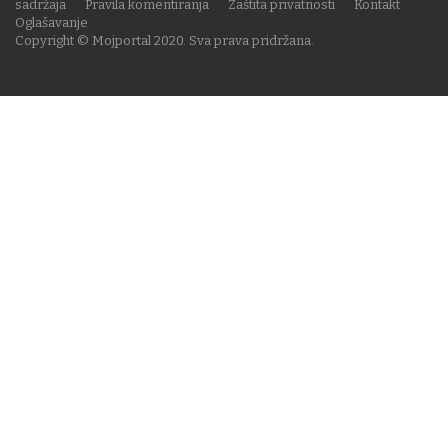
sadržaja
Pravila komentiranja
Zaštita privatnosti
Kontakt
Oglašavanje
Copyright © Mojportal 2020. Sva prava pridržana.