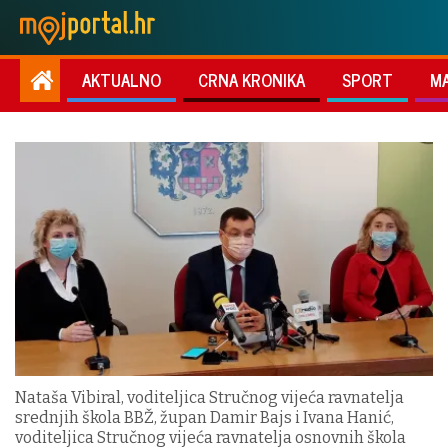
AKTUALNO
CRNA KRONIKA
SPORT
M
Nataša Vibiral, voditeljica Stručnog vijeća ravnatelja
srednjih škola BBŽ, župan Damir Bajs i Ivana Hanić,
voditeljica Stručnog vijeća ravnatelja osnovnih škola