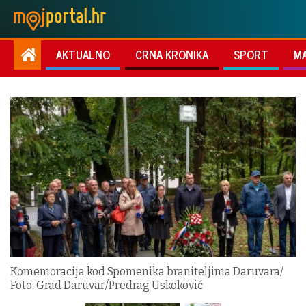
AKTUALNO
CRNA KRONIKA
SPORT
M
Komemoracija kod Spomenika braniteljima Daruvara/
Foto: Grad Daruvar/Predrag Uskoković