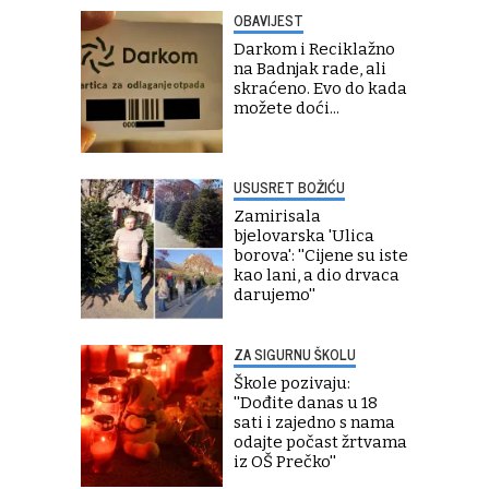
OBAVIJEST
Darkom i Reciklažno
na Badnjak rade, ali
skraćeno. Evo do kada
možete doći...
USUSRET BOŽIĆU
Zamirisala
bjelovarska 'Ulica
borova': ''Cijene su iste
kao lani, a dio drvaca
darujemo''
ZA SIGURNU ŠKOLU
Škole pozivaju:
''Dođite danas u 18
sati i zajedno s nama
odajte počast žrtvama
iz OŠ Prečko''