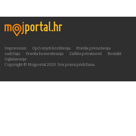
Impressum
Opći uvjeti korištenja
Pravila prenošenja
sadržaja
Pravila komentiranja
Zaštita privatnosti
Kontakt
Oglašavanje
Copyright © Mojportal 2020. Sva prava pridržana.