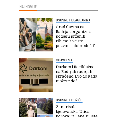
NAJNOVIJE
USUSRET BLAGDANIMA
Grad Čazma na
Badnjak organizira
podjelu prženih
ribica: ''Sve ste
pozvani i dobrodošli''
OBAVIJEST
Darkom i Reciklažno
na Badnjak rade, ali
skraćeno. Evo do kada
možete doći...
USUSRET BOŽIĆU
Zamirisala
bjelovarska 'Ulica
borova': ''Cijene su iste