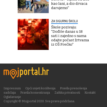
kao lani, a dio drvaca
darujemo''
ZA SIGURNU ŠKOLU
Škole pozivaju:
''Dođite danas u 18
sati i zajedno s nama
odajte počast žrtvama
iz OŠ Prečko''
Impressum
Opći uvjeti korištenja
Pravila prenošenja
sadržaja
Pravila komentiranja
Zaštita privatnosti
Kontakt
Oglašavanje
Copyright © Mojportal 2020. Sva prava pridržana.