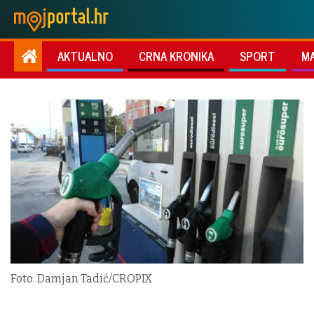
AKTUALNO
CRNA KRONIKA
SPORT
M
Foto: Damjan Tadić/CROPIX