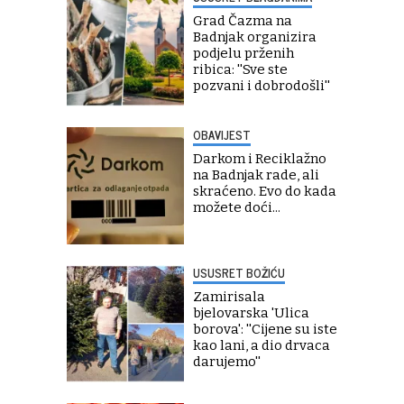
Grad Čazma na
Badnjak organizira
podjelu prženih
ribica: ''Sve ste
pozvani i dobrodošli''
OBAVIJEST
Darkom i Reciklažno
na Badnjak rade, ali
skraćeno. Evo do kada
možete doći...
USUSRET BOŽIĆU
Zamirisala
bjelovarska 'Ulica
borova': ''Cijene su iste
kao lani, a dio drvaca
darujemo''