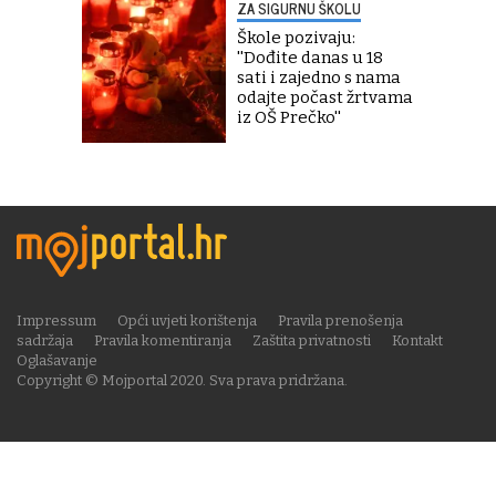
ZA SIGURNU ŠKOLU
Škole pozivaju:
''Dođite danas u 18
sati i zajedno s nama
odajte počast žrtvama
iz OŠ Prečko''
Impressum
Opći uvjeti korištenja
Pravila prenošenja
sadržaja
Pravila komentiranja
Zaštita privatnosti
Kontakt
Oglašavanje
Copyright © Mojportal 2020. Sva prava pridržana.