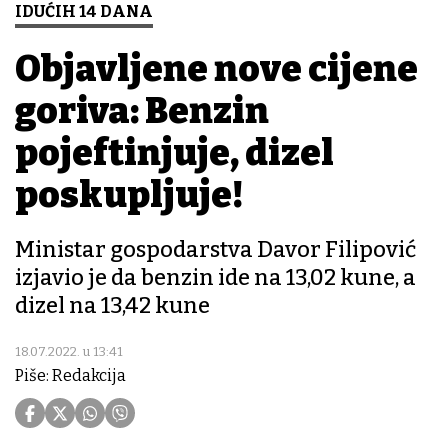
IDUĆIH 14 DANA
Objavljene nove cijene
goriva: Benzin
pojeftinjuje, dizel
poskupljuje!
Ministar gospodarstva Davor Filipović
izjavio je da benzin ide na 13,02 kune, a
dizel na 13,42 kune
18.07.2022. u 13:41
Piše: Redakcija