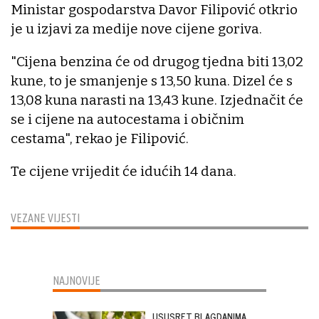
Ministar gospodarstva Davor Filipović otkrio
je u izjavi za medije nove cijene goriva.
"Cijena benzina će od drugog tjedna biti 13,02
kune, to je smanjenje s 13,50 kuna. Dizel će s
13,08 kuna narasti na 13,43 kune. Izjednačit će
se i cijene na autocestama i običnim
cestama", rekao je Filipović.
Te cijene vrijedit će idućih 14 dana.
VEZANE VIJESTI
NAJNOVIJE
USUSRET BLAGDANIMA