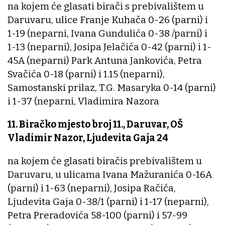
na kojem će glasati birači s prebivalištem u
Daruvaru, ulice Franje Kuhača 0-26 (parni) i
1-19 (neparni, Ivana Gundulića 0-38 /parni) i
1-13 (neparni), Josipa Jelačića 0-42 (parni) i 1-
45A (neparni) Park Antuna Jankovića, Petra
Svačića 0-18 (parni) i 1.15 (neparni),
Samostanski prilaz, T.G. Masaryka 0-14 (parni)
i 1-37 (neparni, Vladimira Nazora
11. Biračko mjesto broj 11., Daruvar, OŠ
Vladimir Nazor, Ljudevita Gaja 24
na kojem će glasati biračis prebivalištem u
Daruvaru, u ulicama Ivana Mažuranića 0-16A
(parni) i 1-63 (neparni), Josipa Račića,
Ljudevita Gaja 0-38/1 (parni) i 1-17 (neparni),
Petra Preradovića 58-100 (parni) i 57-99