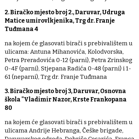
2. Biračko mjesto broj 2., Daruvar, Udruga
Matice umirovlkjenika, Trg dr. Franje
Tuđmana 4
na kojem će glasovati birači s prebivalištem u
ulicama: Antuna Mihanovića, Kolodvorska,
Petra Preradovića 0-12 (parni), Petra Zrinskog
0-4F (parni), Stjepana Radića 0-48 (parni) i 1-
61 (neparni), Trg dr. Franje Tuđmana
3. Biračko mjesto broj 3, Daruvar, Osnovna
škola "Vladimir Nazor, Krste Frankopana
80
na kojem će glasovati birači s prebivalištem u
ulicama Andrije Hebranga, Češke brigade,
Daruvarskog odreda, Dobriše Cesarića, Franca