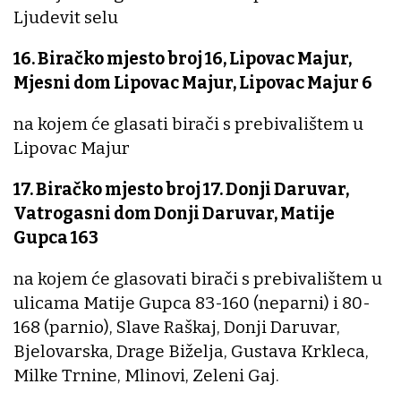
Ljudevit selu
16. Biračko mjesto broj 16, Lipovac Majur,
Mjesni dom Lipovac Majur, Lipovac Majur 6
na kojem će glasati birači s prebivalištem u
Lipovac Majur
17. Biračko mjesto broj 17. Donji Daruvar,
Vatrogasni dom Donji Daruvar, Matije
Gupca 163
na kojem će glasovati birači s prebivalištem u
ulicama Matije Gupca 83-160 (neparni) i 80-
168 (parnio), Slave Raškaj, Donji Daruvar,
Bjelovarska, Drage Biželja, Gustava Krkleca,
Milke Trnine, Mlinovi, Zeleni Gaj.