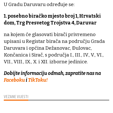
U Gradu Daruvaru određuje se:
1. posebno biračko mjesto broj 1, Hrvatski
dom, Trg Presvetog Trojstva 4, Daruvar
na kojem će glasovati birači privremeno
upisani u Registar birača na području Grada
Daruvara i općina Dežanovac, Đulovac,
Končanica i Sirač, s područja I., III., IV., V., VI.,
VII., VIII., IX., X. i XII. izborne jedinice.
Dobijte informaciju odmah, zapratite nas na
Faceboku
i
TikToku!
VEZANE VIJESTI