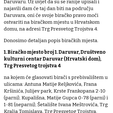
Daruvaru. Uz uvjet da su se ranije upisali i
najavili dam će taj dan biti na području
Daruvara, oni će svoje biračko pravo moći
ostvariti na biračkom mjestu u Hrvatskom
domu, na adresi Trg Presvetog Trojstva 4.
Donosimo detaljan popis biračkih mjesta.
1. Biračko mjesto broj 1. Daruvar, Društveno
kulturni centar Daruvar (Hrvatski dom),
Trg Presvetog trojstva 4
na kojem će glasovati birači s prebivalištem u
ulicama: Antuna Matije Reljkovića, Frana
Kršinića, Julijev park, Krste Frankopana 2-10
(parni), Kupališna, Matije Gupca 0-78 (parni) i
1-81 (neparni), Šetalište Ivana Meštrovića, Trg
Kralja Tomislava, Trg Presvetog Trojstva.