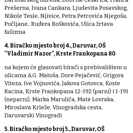
Prešerna, Ivana Cankara, Ljudevita Posavskog,
Nikole Tesle, Njivice, Petra Petrovića Njegoša,
Počljane,. Ruđera Boškovića, Ulica žrtava
fašizma
4. Biračko mjesto broj 4., Daruvar, OŠ
"Vladimir Nazor", Krste Frankopana 80
na kojem će glasovati birači s prebivalištem u
ulicama A.G. Matoša, Dore Pejačević, Grigora
Viteza, Ive Vojnovića, Jakova Gotovca, Koste
Racina, Krste Frankopana 12-192 (parni) i 1-191
(neparni), Marka Marulića, Mate Lovraka,
Miroslava Krleže, Vinogradska cesta,
Daruvarski Vinogradi
5. Biračko mjesto broj 5., Daruvar, OŠ