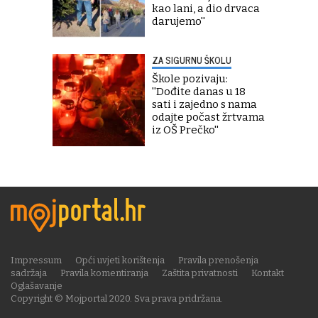
kao lani, a dio drvaca
darujemo''
ZA SIGURNU ŠKOLU
Škole pozivaju:
''Dođite danas u 18
sati i zajedno s nama
odajte počast žrtvama
iz OŠ Prečko''
Impressum
Opći uvjeti korištenja
Pravila prenošenja
sadržaja
Pravila komentiranja
Zaštita privatnosti
Kontakt
Oglašavanje
Copyright © Mojportal 2020. Sva prava pridržana.