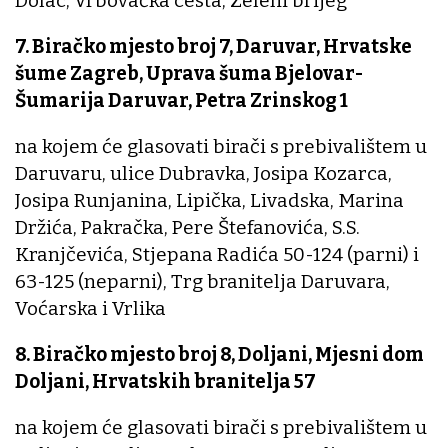
Dolac, Vrbovačka cesta, Zeleni brijeg
7. Biračko mjesto broj 7, Daruvar, Hrvatske
šume Zagreb, Uprava šuma Bjelovar-
Šumarija Daruvar, Petra Zrinskog 1
na kojem će glasovati birači s prebivalištem u
Daruvaru, ulice Dubravka, Josipa Kozarca,
Josipa Runjanina, Lipička, Livadska, Marina
Držića, Pakračka, Pere Štefanovića, S.S.
Kranjčevića, Stjepana Radića 50-124 (parni) i
63-125 (neparni), Trg branitelja Daruvara,
Voćarska i Vrlika
8. Biračko mjesto broj 8, Doljani, Mjesni dom
Doljani, Hrvatskih branitelja 57
na kojem će glasovati birači s prebivalištem u