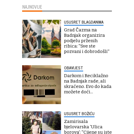
NAJNOVIJE
USUSRET BLAGDANIMA
Grad Čazma na
Badnjak organizira
podjelu prženih
ribica: ''Sve ste
pozvani i dobrodošli''
OBAVIJEST
Darkom i Reciklažno
na Badnjak rade, ali
skraćeno. Evo do kada
možete doći...
USUSRET BOŽIĆU
Zamirisala
bjelovarska 'Ulica
borova': ''Cijene su iste