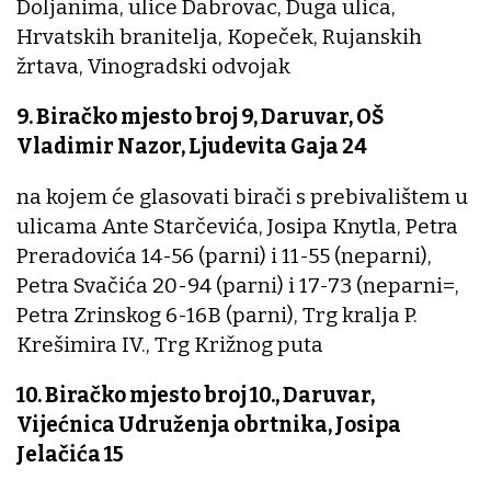
Doljanima, ulice Dabrovac, Duga ulica,
Hrvatskih branitelja, Kopeček, Rujanskih
žrtava, Vinogradski odvojak
9. Biračko mjesto broj 9, Daruvar, OŠ
Vladimir Nazor, Ljudevita Gaja 24
na kojem će glasovati birači s prebivalištem u
ulicama Ante Starčevića, Josipa Knytla, Petra
Preradovića 14-56 (parni) i 11-55 (neparni),
Petra Svačića 20-94 (parni) i 17-73 (neparni=,
Petra Zrinskog 6-16B (parni), Trg kralja P.
Krešimira IV., Trg Križnog puta
10. Biračko mjesto broj 10., Daruvar,
Vijećnica Udruženja obrtnika, Josipa
Jelačića 15