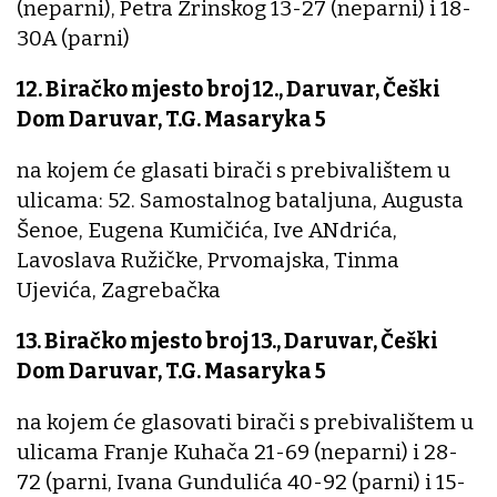
(neparni), Petra Zrinskog 13-27 (neparni) i 18-
30A (parni)
12. Biračko mjesto broj 12., Daruvar, Češki
Dom Daruvar, T.G. Masaryka 5
na kojem će glasati birači s prebivalištem u
ulicama: 52. Samostalnog bataljuna, Augusta
Šenoe, Eugena Kumičića, Ive ANdrića,
Lavoslava Ružičke, Prvomajska, Tinma
Ujevića, Zagrebačka
13. Biračko mjesto broj 13., Daruvar, Češki
Dom Daruvar, T.G. Masaryka 5
na kojem će glasovati birači s prebivalištem u
ulicama Franje Kuhača 21-69 (neparni) i 28-
72 (parni, Ivana Gundulića 40-92 (parni) i 15-