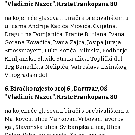
"Vladimir Nazor", Krste Frankopana 80
na kojem će glasovati birači s prebivalištem u
ulicama Andrije Kačića Miošića, Cvijetna,
Dragutina Domjanića, Frante Buriana, Ivana
Gorana Kovačića, Ivana Zajca, Josipa Juraja
Strossmayera, Luke Botića, Mlinska, Podborje,
Rimljanska, Slavik, Strma ulica, Toplički dol,
Trg Benedikta Nelipića, Vatroslava Lisinskog,
Vinogradski dol
6. Biračko mjesto broj 6., Daruvar, OŠ
"Vladimir Nazor", Krste Frankopana 80
na kojem će glasovati birači s prebivalištem u
Markovcu, ulice Markovac, Vrbovac, Javorov
gaj, Slavonska ulica, Svibanjska ulica, Ulica