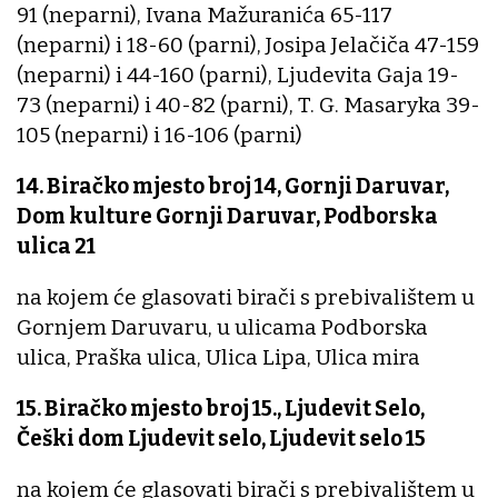
91 (neparni), Ivana Mažuranića 65-117
(neparni) i 18-60 (parni), Josipa Jelačiča 47-159
(neparni) i 44-160 (parni), Ljudevita Gaja 19-
73 (neparni) i 40-82 (parni), T. G. Masaryka 39-
105 (neparni) i 16-106 (parni)
14. Biračko mjesto broj 14, Gornji Daruvar,
Dom kulture Gornji Daruvar, Podborska
ulica 21
na kojem će glasovati birači s prebivalištem u
Gornjem Daruvaru, u ulicama Podborska
ulica, Praška ulica, Ulica Lipa, Ulica mira
15. Biračko mjesto broj 15., Ljudevit Selo,
Češki dom Ljudevit selo, Ljudevit selo 15
na kojem će glasovati birači s prebivalištem u