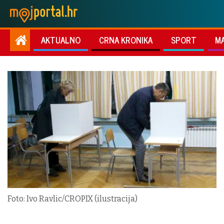
AKTUALNO
CRNA KRONIKA
SPORT
M
Foto: Ivo Ravlic/CROPIX (ilustracija)