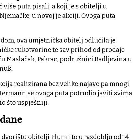
še puta pisali, a koji je s obitelji u
 Njemačke, u novoj je akciji. Ovoga puta
om, ova umjetnička obitelj odlučila je
ičke rukotvorine te sav prihod od prodaje
ću Maslačak, Pakrac, podružnici Badljevina u
nuk.
akcija realizirana bez velike najave pa mnogi
, Hermann se ovoga puta potrudio javiti svima
o što uspješniji.
gdane
 dvorištu obitelji Plum i to u razdoblju od 14