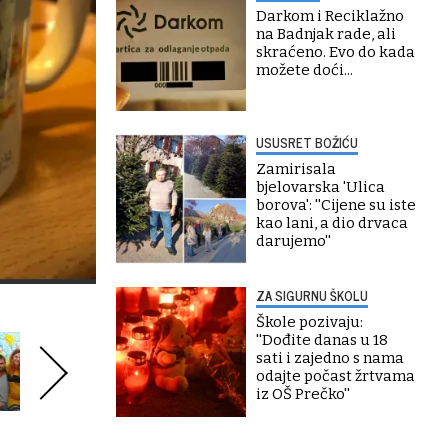
Darkom i Reciklažno
na Badnjak rade, ali
skraćeno. Evo do kada
možete doći...
USUSRET BOŽIĆU
Zamirisala
bjelovarska 'Ulica
borova': ''Cijene su iste
kao lani, a dio drvaca
darujemo''
ZA SIGURNU ŠKOLU
Škole pozivaju:
''Dođite danas u 18
sati i zajedno s nama
odajte počast žrtvama
iz OŠ Prečko''