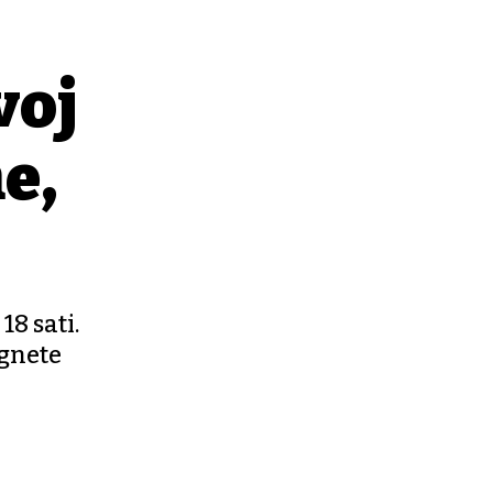
voj
e,
18 sati.
ognete