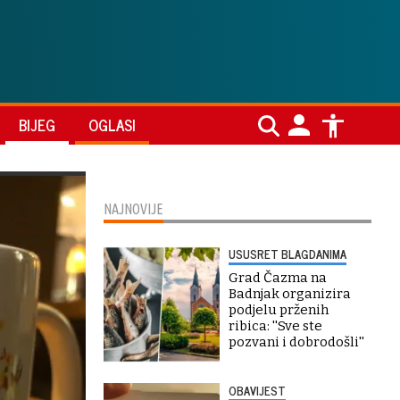
BIJEG
OGLASI
NAJNOVIJE
USUSRET BLAGDANIMA
Grad Čazma na
Badnjak organizira
podjelu prženih
ribica: ''Sve ste
pozvani i dobrodošli''
OBAVIJEST