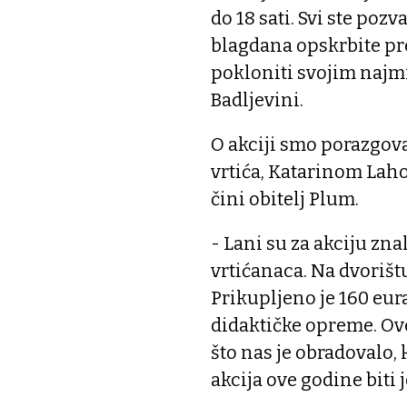
do 18 sati. Svi ste pozv
blagdana opskrbite p
pokloniti svojim najmi
Badljevini.
O akciji smo porazgova
vrtića, Katarinom Laho
čini obitelj Plum.
- Lani su za akciju zna
vrtićanaca. Na dvorištu
Prikupljeno je 160 eur
didaktičke opreme. Ove
što nas je obradovalo, 
akcija ove godine biti 