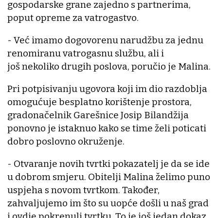
gospodarske grane zajedno s partnerima,
poput opreme za vatrogastvo.
- Već imamo dogovorenu narudžbu za jednu
renomiranu vatrogasnu službu, ali i
još nekoliko drugih poslova, poručio je Malina.
Pri potpisivanju ugovora koji im dio razdoblja
omogućuje besplatno korištenje prostora,
gradonačelnik Garešnice Josip Bilandžija
ponovno je istaknuo kako se time želi poticati
dobro poslovno okruženje.
- Otvaranje novih tvrtki pokazatelj je da se ide
u dobrom smjeru. Obitelji Malina želimo puno
uspjeha s novom tvrtkom. Također,
zahvaljujemo im što su uopće došli u naš grad
i ovdje pokrenuli tvrtku. To je još jedan dokaz