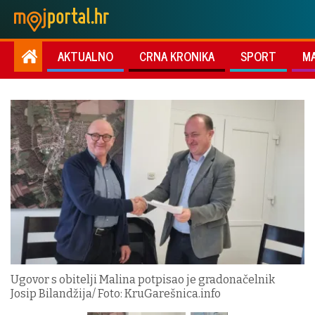
AKTUALNO
CRNA KRONIKA
SPORT
M
Ugovor s obitelji Malina potpisao je gradonačelnik
Josip Bilandžija/ Foto: KruGarešnica.info