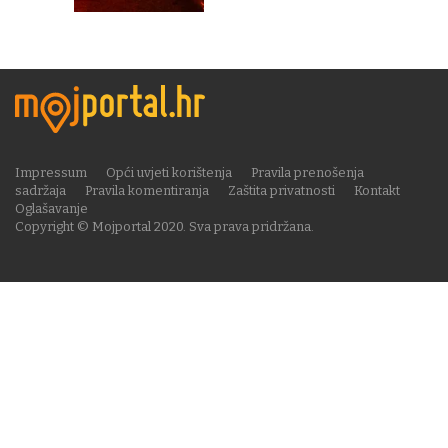
Impressum
Opći uvjeti korištenja
Pravila prenošenja
sadržaja
Pravila komentiranja
Zaštita privatnosti
Kontakt
Oglašavanje
Copyright © Mojportal 2020. Sva prava pridržana.