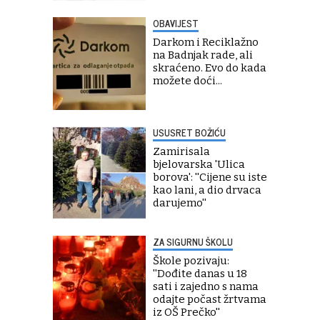
OBAVIJEST
Darkom i Reciklažno
na Badnjak rade, ali
skraćeno. Evo do kada
možete doći...
USUSRET BOŽIĆU
Zamirisala
bjelovarska 'Ulica
borova': ''Cijene su iste
kao lani, a dio drvaca
darujemo''
ZA SIGURNU ŠKOLU
Škole pozivaju:
''Dođite danas u 18
sati i zajedno s nama
odajte počast žrtvama
iz OŠ Prečko''