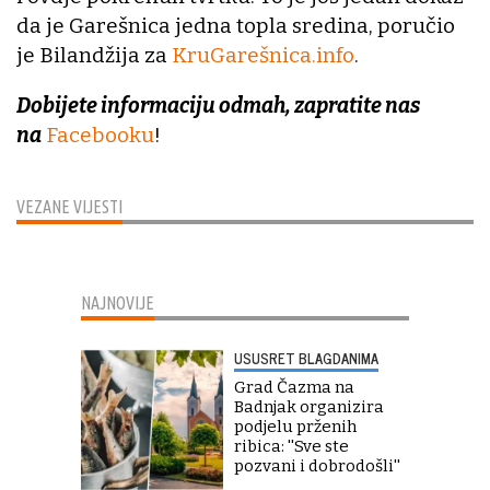
da je Garešnica jedna topla sredina, poručio
je Bilandžija za
KruGarešnica.info
.
Dobijete informaciju odmah, zapratite nas
na
Facebooku
!
VEZANE VIJESTI
NAJNOVIJE
USUSRET BLAGDANIMA
Grad Čazma na
Badnjak organizira
podjelu prženih
ribica: ''Sve ste
pozvani i dobrodošli''