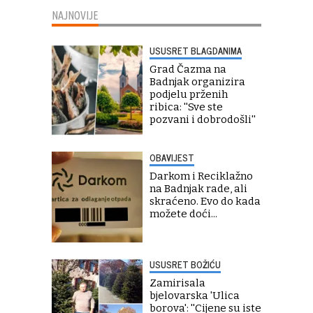
NAJNOVIJE
USUSRET BLAGDANIMA
Grad Čazma na
Badnjak organizira
podjelu prženih
ribica: ''Sve ste
pozvani i dobrodošli''
OBAVIJEST
Darkom i Reciklažno
na Badnjak rade, ali
skraćeno. Evo do kada
možete doći...
USUSRET BOŽIĆU
Zamirisala
bjelovarska 'Ulica
borova': ''Cijene su iste