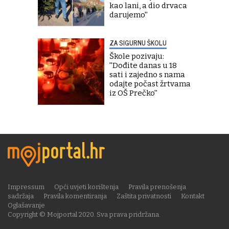
kao lani, a dio drvaca
darujemo''
ZA SIGURNU ŠKOLU
Škole pozivaju:
''Dođite danas u 18
sati i zajedno s nama
odajte počast žrtvama
iz OŠ Prečko''
Impressum
Opći uvjeti korištenja
Pravila prenošenja
sadržaja
Pravila komentiranja
Zaštita privatnosti
Kontakt
Oglašavanje
Copyright © Mojportal 2020. Sva prava pridržana.