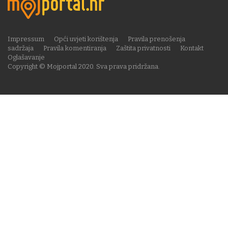
Impressum
Opći uvjeti korištenja
Pravila prenošenja
sadržaja
Pravila komentiranja
Zaštita privatnosti
Kontakt
Oglašavanje
Copyright © Mojportal 2020. Sva prava pridržana.