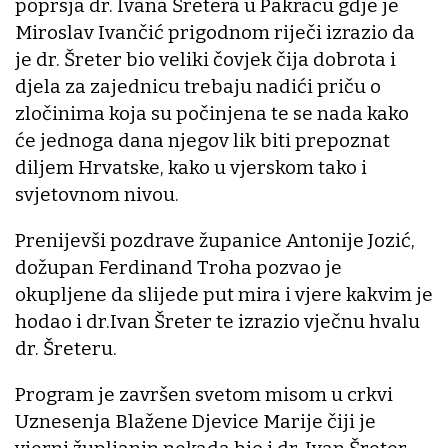
poprsja dr. Ivana Šretera u Pakracu gdje je
Miroslav Ivančić prigodnom riječi izrazio da
je dr. Šreter bio veliki čovjek čija dobrota i
djela za zajednicu trebaju nadići priču o
zločinima koja su počinjena te se nada kako
će jednoga dana njegov lik biti prepoznat
diljem Hrvatske, kako u vjerskom tako i
svjetovnom nivou.
Prenijevši pozdrave županice Antonije Jozić,
dožupan Ferdinand Troha pozvao je
okupljene da slijede put mira i vjere kakvim je
hodao i dr.Ivan Šreter te izrazio vječnu hvalu
dr. Šreteru.
Program je završen svetom misom u crkvi
Uznesenja Blažene Djevice Marije čiji je