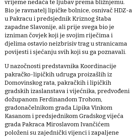
vrijeme nedaća te ljubav prema bližnjemu.
Bio je ravnatelj lipičke bolnice, osnivač HDZ-a
u Pakracu i predsjednik Kriznog štaba
zapadne Slavonije, ali prije svega bio je
izniman čovjek koji je svojim riječima i
djelima ostavio neizbrisiv trag u stranicama
povijesti i sjećanju svih koji su ga poznavali.
U nazočnosti predstavnika Koordinacije
pakračko-lipičkih udruga proizašlih iz
Domovinskog rata, pakračkih i lipičkih
gradskih izaslanstava i vijećnika, predvođeni
dožupanom Ferdinandom Trohom,
gradonačelnikom grada Lipika Vinkom
Kasanom i predsjednikom Gradskog vijeća
grada Pakraca Miroslavom Ivančićem
položeni su zajednički vijenci i zapaljene