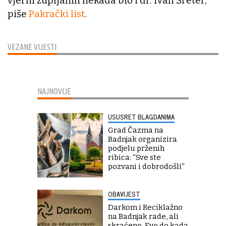
vjerni župljanin nekada bio i dr. Ivan Šreter,
piše
Pakrački list
.
VEZANE VIJESTI
NAJNOVIJE
USUSRET BLAGDANIMA
Grad Čazma na
Badnjak organizira
podjelu prženih
ribica: ''Sve ste
pozvani i dobrodošli''
OBAVIJEST
Darkom i Reciklažno
na Badnjak rade, ali
skraćeno. Evo do kada