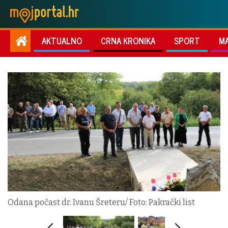
AKTUALNO
CRNA KRONIKA
SPORT
M
Odana počast dr. Ivanu Šreteru/ Foto: Pakrački list