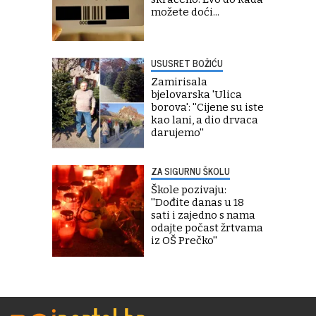
možete doći...
USUSRET BOŽIĆU
Zamirisala
bjelovarska 'Ulica
borova': ''Cijene su iste
kao lani, a dio drvaca
darujemo''
ZA SIGURNU ŠKOLU
Škole pozivaju:
''Dođite danas u 18
sati i zajedno s nama
odajte počast žrtvama
iz OŠ Prečko''