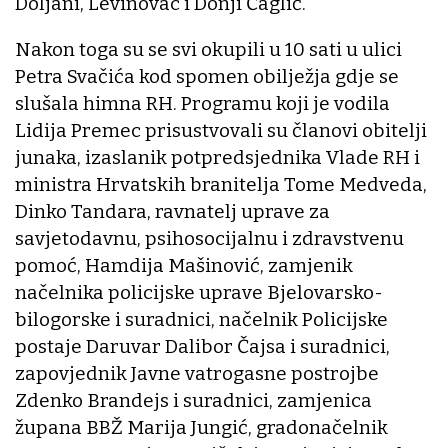
Doljani, Levinovac i Donji Čaglić.
Nakon toga su se svi okupili u 10 sati u ulici
Petra Svačića kod spomen obilježja gdje se
slušala himna RH. Programu koji je vodila
Lidija Premec prisustvovali su članovi obitelji
junaka, izaslanik potpredsjednika Vlade RH i
ministra Hrvatskih branitelja Tome Medveda,
Dinko Tandara, ravnatelj uprave za
savjetodavnu, psihosocijalnu i zdravstvenu
pomoć, Hamdija Mašinović, zamjenik
načelnika policijske uprave Bjelovarsko-
bilogorske i suradnici, načelnik Policijske
postaje Daruvar Dalibor Čajsa i suradnici,
zapovjednik Javne vatrogasne postrojbe
Zdenko Brandejs i suradnici, zamjenica
župana BBŽ Marija Jungić, gradonačelnik