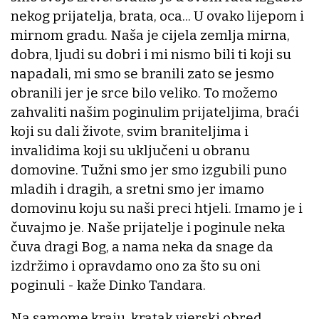
nekog prijatelja, brata, oca... U ovako lijepom i
mirnom gradu. Naša je cijela zemlja mirna,
dobra, ljudi su dobri i mi nismo bili ti koji su
napadali, mi smo se branili zato se jesmo
obranili jer je srce bilo veliko. To možemo
zahvaliti našim poginulim prijateljima, braći
koji su dali živote, svim braniteljima i
invalidima koji su uključeni u obranu
domovine. Tužni smo jer smo izgubili puno
mladih i dragih, a sretni smo jer imamo
domovinu koju su naši preci htjeli. Imamo je i
čuvajmo je. Naše prijatelje i poginule neka
čuva dragi Bog, a nama neka da snage da
izdržimo i opravdamo ono za što su oni
poginuli - kaže Dinko Tandara.
Na samome kraju, kratak vjerski obred