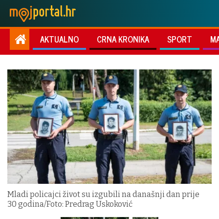
AKTUALNO
CRNA KRONIKA
SPORT
M
Mladi policajci život su izgubili na današnji dan prije
30 godina/Foto: Predrag Uskoković