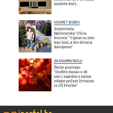
možete doći...
USUSRET BOŽIĆU
Zamirisala
bjelovarska 'Ulica
borova': ''Cijene su iste
kao lani, a dio drvaca
darujemo''
ZA SIGURNU ŠKOLU
Škole pozivaju:
''Dođite danas u 18
sati i zajedno s nama
odajte počast žrtvama
iz OŠ Prečko''