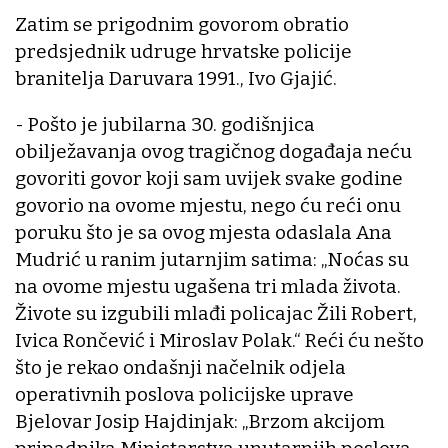
Zatim se prigodnim govorom obratio
predsjednik udruge hrvatske policije
branitelja Daruvara 1991., Ivo Gjajić.
- Pošto je jubilarna 30. godišnjica
obilježavanja ovog tragičnog događaja neću
govoriti govor koji sam uvijek svake godine
govorio na ovome mjestu, nego ću reći onu
poruku što je sa ovog mjesta odaslala Ana
Mudrić u ranim jutarnjim satima: „Noćas su
na ovome mjestu ugašena tri mlada života.
Živote su izgubili mlađi policajac Žili Robert,
Ivica Rončević i Miroslav Polak.“ Reći ću nešto
što je rekao ondašnji načelnik odjela
operativnih poslova policijske uprave
Bjelovar Josip Hajdinjak: „Brzom akcijom