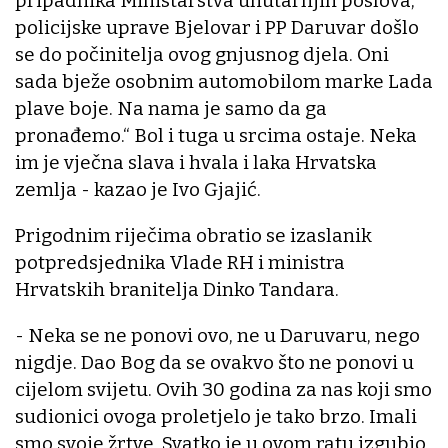
pripadnika Ministarstva unutarnjih poslova,
policijske uprave Bjelovar i PP Daruvar došlo
se do počinitelja ovog gnjusnog djela. Oni
sada bježe osobnim automobilom marke Lada
plave boje. Na nama je samo da ga
pronađemo.“ Bol i tuga u srcima ostaje. Neka
im je vječna slava i hvala i laka Hrvatska
zemlja - kazao je Ivo Gjajić.
Prigodnim riječima obratio se izaslanik
potpredsjednika Vlade RH i ministra
Hrvatskih branitelja Dinko Tandara.
- Neka se ne ponovi ovo, ne u Daruvaru, nego
nigdje. Dao Bog da se ovakvo što ne ponovi u
cijelom svijetu. Ovih 30 godina za nas koji smo
sudionici ovoga proletjelo je tako brzo. Imali
smo svoje žrtve. Svatko je u ovom ratu izgubio