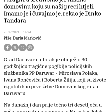
domovinu koju su naši preci htjeli.
Imamo je i čuvajmo je, rekao je Dinko
Tandara
20.07.2021. u 14:24
Piše: Daria Marković
Grad Daruvar u utorak je obilježio 30.
godišnjicu tragične pogibije policijskih
službenika PP Daruvar - Miroslava Polaka,
Ivana Rončevića i Roberta Žilija, koji su živote
izgubili kao prve žrtve Domovinskog rata u
Daruvaru.
Na današnji dan prije točno tri desetljeća u
večernjim satima poginuo je Miroslav Polak.