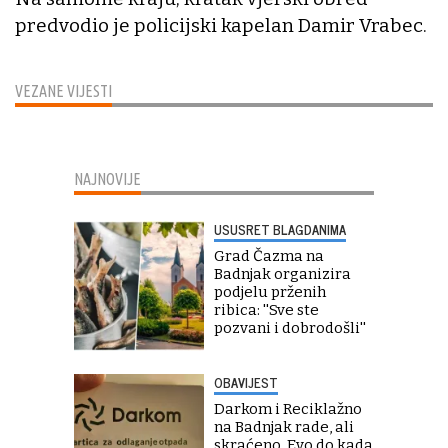
predvodio je policijski kapelan Damir Vrabec.
VEZANE VIJESTI
NAJNOVIJE
USUSRET BLAGDANIMA
Grad Čazma na
Badnjak organizira
podjelu prženih
ribica: ''Sve ste
pozvani i dobrodošli''
OBAVIJEST
Darkom i Reciklažno
na Badnjak rade, ali
skraćeno. Evo do kada