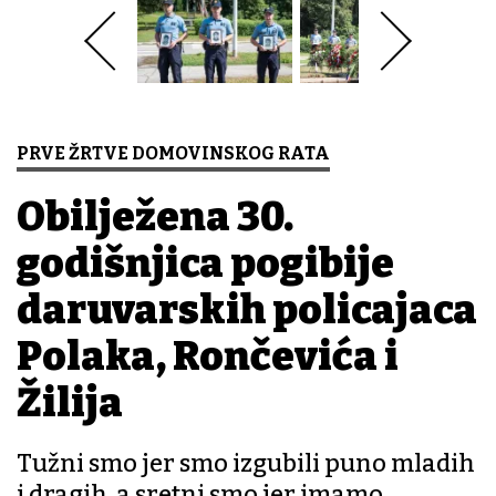
PRVE ŽRTVE DOMOVINSKOG RATA
Obilježena 30.
godišnjica pogibije
daruvarskih policajaca
Polaka, Rončevića i
Žilija
Tužni smo jer smo izgubili puno mladih
i dragih, a sretni smo jer imamo