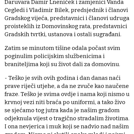
Daruvara Damir Lneniček i zamjenici Vanda
Cegledi i Vladimir Bilek, predsjednik i članovi
Gradskog vijeća, predstavnici i članovi udruga
proisteklih iz Domovinskog rata, predstavnici
Gradskih tvrtki, ustanova i ostali sugrađani.
Zatim se minutom tišine odala počast svim
poginulim policijskim službenicima i
braniteljima koji su život dali za domovinu.
- Teško je svih ovih godina i dan danas naći
prave riječi utjehe, a da ne zvuče kao naučene
fraze. Teško je svima ovdje i nama koji nismo u
krvnoj vezi niti braća po uniformi, a tako živo
se sjećamo tog jutra kada je našim gradom
odjeknula vijest o tragično stradalim životima.
I ona nevjerica i muk koji se nadvio nad našim