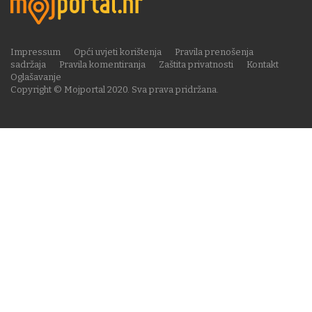
Impressum
Opći uvjeti korištenja
Pravila prenošenja
sadržaja
Pravila komentiranja
Zaštita privatnosti
Kontakt
Oglašavanje
Copyright © Mojportal 2020. Sva prava pridržana.