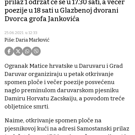
prilaz 1 održat će se u 17.30 sati, a večer
poezije u 18 sati u Glazbenoj dvorani
Dvorca grofa Jankovića
25.06.2021. u 12:33
Piše: Daria Marković
Ogranak Matice hrvatske u Daruvaru i Grad
Daruvar organiziraju u petak otkrivanje
spomen ploče i večer poezije posvećenu
naglo preminulom daruvarskom pjesniku
Damiru Horvatu Zacskaiju, a povodom treće
obljetnice smrti.
Naime, otkrivanje spomen ploče na
pjesnikovoj kući na adresi Samostanski prilaz