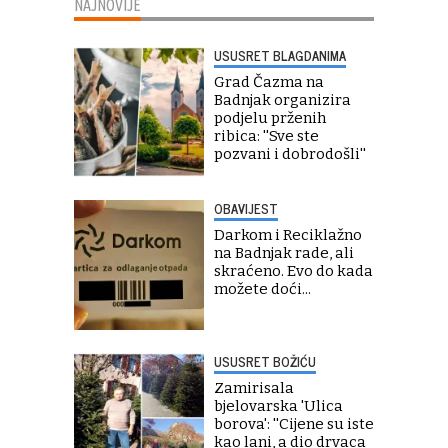
NAJNOVIJE
USUSRET BLAGDANIMA
Grad Čazma na
Badnjak organizira
podjelu prženih
ribica: ''Sve ste
pozvani i dobrodošli''
OBAVIJEST
Darkom i Reciklažno
na Badnjak rade, ali
skraćeno. Evo do kada
možete doći...
USUSRET BOŽIĆU
Zamirisala
bjelovarska 'Ulica
borova': ''Cijene su iste
kao lani, a dio drvaca