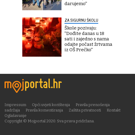
darujemo''
ZA SIGURNU ŠKOLU
Škole pozivaju:
''Dođite danas u 18
sati i zajedno s nama
odajte počast žrtvama
iz OŠ Prečko''
Impressum
Opći uvjeti korištenja
Pravila prenošenja
sadržaja
Pravila komentiranja
Zaštita privatnosti
Kontakt
Oglašavanje
Copyright © Mojportal 2020. Sva prava pridržana.