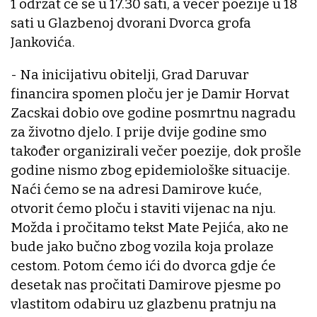
1 održat će se u 17.30 sati, a večer poezije u 18
sati u Glazbenoj dvorani Dvorca grofa
Jankovića.
- Na inicijativu obitelji, Grad Daruvar
financira spomen ploču jer je Damir Horvat
Zacskai dobio ove godine posmrtnu nagradu
za životno djelo. I prije dvije godine smo
također organizirali večer poezije, dok prošle
godine nismo zbog epidemiološke situacije.
Naći ćemo se na adresi Damirove kuće,
otvorit ćemo ploču i staviti vijenac na nju.
Možda i pročitamo tekst Mate Pejića, ako ne
bude jako bučno zbog vozila koja prolaze
cestom. Potom ćemo ići do dvorca gdje će
desetak nas pročitati Damirove pjesme po
vlastitom odabiru uz glazbenu pratnju na