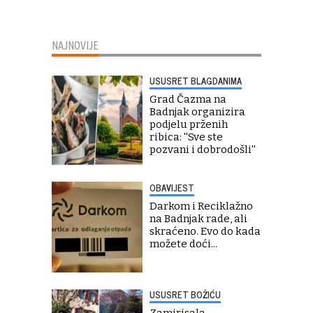
NAJNOVIJE
USUSRET BLAGDANIMA
Grad Čazma na
Badnjak organizira
podjelu prženih
ribica: ''Sve ste
pozvani i dobrodošli''
OBAVIJEST
Darkom i Reciklažno
na Badnjak rade, ali
skraćeno. Evo do kada
možete doći...
USUSRET BOŽIĆU
Zamirisala