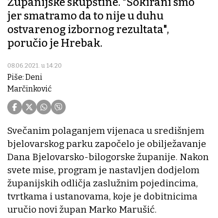
Županijske skupštine. "Šokirani smo
jer smatramo da to nije u duhu
ostvarenog izbornog rezultata",
poručio je Hrebak.
08.06.2021. u 14:20
Piše: Deni
Marčinković
Svečanim polaganjem vijenaca u središnjem
bjelovarskog parku započelo je obilježavanje
Dana Bjelovarsko-bilogorske županije. Nakon
svete mise, program je nastavljen dodjelom
županijskih odličja zaslužnim pojedincima,
tvrtkama i ustanovama, koje je dobitnicima
uručio novi župan Marko Marušić.