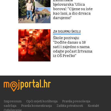
bjelovarska 'Ulica
borova': ''Cijene su iste
kao lani, a dio drvaca
darujemo''
ZA SIGURNU ŠKOLU
Škole pozivaju:
''Dođite danas u 18
sati i zajedno s nama
odajte počast žrtvama
iz OŠ Prečko''
Impressum
Opći uvjeti korištenja
Pravila prenošenja
sadržaja
Pravila komentiranja
Zaštita privatnosti
Kontakt
Oglašavanje