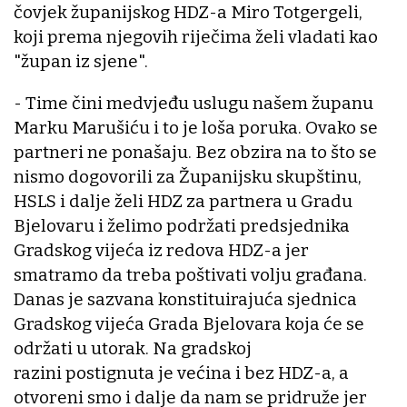
čovjek županijskog HDZ-a Miro Totgergeli,
koji prema njegovih riječima želi vladati kao
"župan iz sjene".
- Time čini medvjeđu uslugu našem županu
Marku Marušiću i to je loša poruka. Ovako se
partneri ne ponašaju. Bez obzira na to što se
nismo dogovorili za Županijsku skupštinu,
HSLS i dalje želi HDZ za partnera u Gradu
Bjelovaru i želimo podržati predsjednika
Gradskog vijeća iz redova HDZ-a jer
smatramo da treba poštivati volju građana.
Danas je sazvana konstituirajuća sjednica
Gradskog vijeća Grada Bjelovara koja će se
održati u utorak. Na gradskoj
razini postignuta je većina i bez HDZ-a, a
otvoreni smo i dalje da nam se pridruže jer