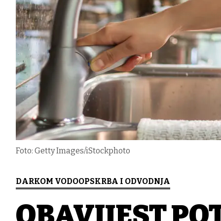
Foto: Getty Images/iStockphoto
DARKOM VODOOPSKRBA I ODVODNJA
OBAVIJEST PO