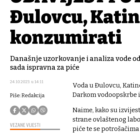
Đulovcu, Katin
konzumirati
Današnje uzorkovanje i analiza vode od 
sada ispravna za piće
24.10.2023. u 14:11
Voda u Đulovcu, Katinc
Darkom vodoopskrbe i
Piše: Redakcija
Naime, kako su izvijes
strane ovlaštenog labo
VEZANE VIJESTI
piće te se potrošačima