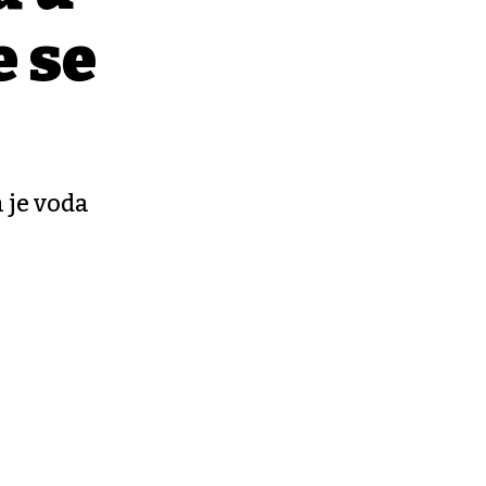
e se
 je voda