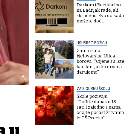
Darkom i Reciklažno
na Badnjak rade, ali
skraćeno. Evo do kada
možete doći...
USUSRET BOŽIĆU
Zamirisala
bjelovarska 'Ulica
borova': ''Cijene su iste
kao lani, a dio drvaca
darujemo''
ZA SIGURNU ŠKOLU
Škole pozivaju:
''Dođite danas u 18
sati i zajedno s nama
odajte počast žrtvama
iz OŠ Prečko''
a u