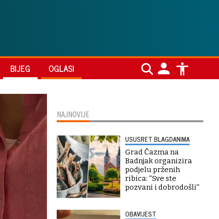
BIJEG
OGLASI
NAJNOVIJE
USUSRET BLAGDANIMA
Grad Čazma na
Badnjak organizira
podjelu prženih
ribica: ''Sve ste
pozvani i dobrodošli''
OBAVIJEST