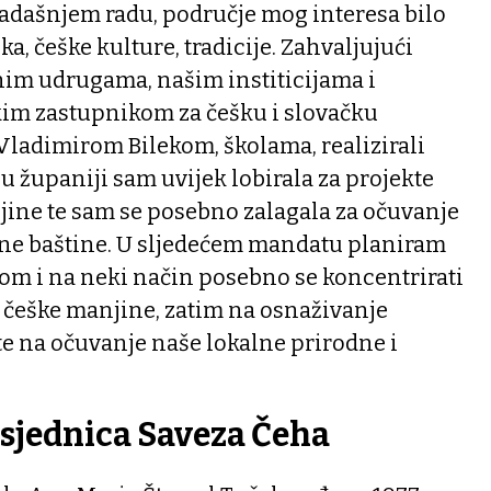
adašnjem radu, područje mog interesa bilo
ka, češke kulture, tradicije. Zahvaljujući
jnim udrugama, našim institicijama i
kim zastupnikom za češku i slovačku
ladimirom Bilekom, školama, realizirali
 u županiji sam uvijek lobirala za projekte
ine te sam se posebno zalagala za očuvanje
dne baštine. U sljedećem mandatu planiram
dom i na neki način posebno se koncentrirati
a češke manjine, zatim na osnaživanje
e na očuvanje naše lokalne prirodne i
sjednica Saveza Čeha