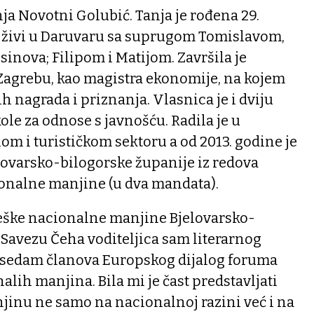
nja Novotni Golubić. Tanja je rođena 29.
, živi u Daruvaru sa suprugom Tomislavom,
sinova; Filipom i Matijom. Završila je
Zagrebu, kao magistra ekonomije, na kojem
ih nagrada i priznanja. Vlasnica je i dviju
e za odnose s javnošću. Radila je u
m i turističkom sektoru a od 2013. godine je
ovarsko-bilogorske županije iz redova
onalne manjine (u dva mandata).
Češke nacionalne manjine Bjelovarsko-
 Savezu Čeha voditeljica sam literarnog
d sedam članova Europskog dijalog foruma
alih manjina. Bila mi je čast predstavljati
inu ne samo na nacionalnoj razini već i na