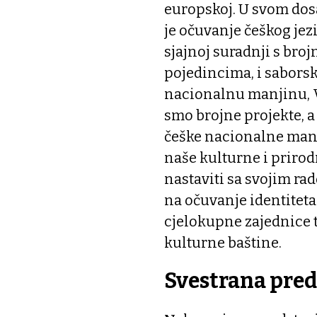
europskoj. U svom dos
je očuvanje češkog jezi
sjajnoj suradnji s bro
pojedincima, i sabors
nacionalnu manjinu, V
smo brojne projekte, a
češke nacionalne manj
naše kulturne i priro
nastaviti sa svojim ra
na očuvanje identitet
cjelokupne zajednice t
kulturne baštine.
Svestrana pred