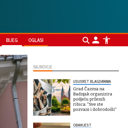
BIJEG
OGLASI
NAJNOVIJE
USUSRET BLAGDANIMA
Grad Čazma na
Badnjak organizira
podjelu prženih
ribica: ''Sve ste
pozvani i dobrodošli''
OBAVIJEST