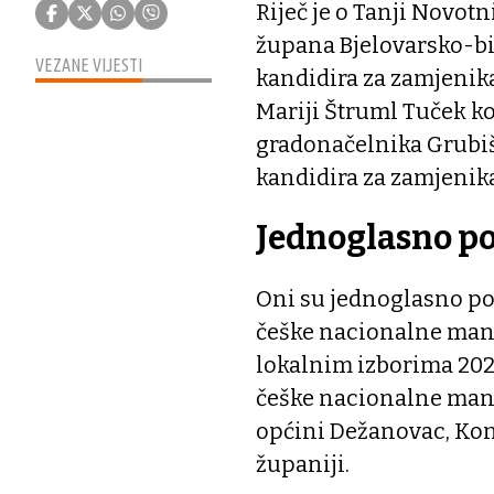
Riječ je o Tanji Novot
župana Bjelovarsko-bi
VEZANE VIJESTI
kandidira za zamjenik
Mariji Štruml Tuček ko
gradonačelnika Grubišn
kandidira za zamjenik
Jednoglasno p
Oni su jednoglasno po
češke nacionalne manj
lokalnim izborima 202
češke nacionalne manj
općini Dežanovac, Konč
županiji.