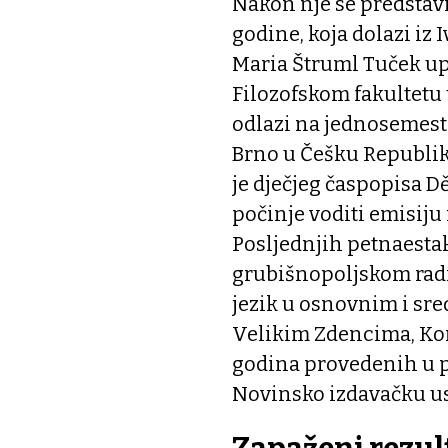
Nakon nje se predstav
godine, koja dolazi iz I
Maria Štruml Tuček upi
Filozofskom fakultetu 
odlazi na jednosemestr
Brno u Češku Republik
je dječjeg časpopisa Dě
počinje voditi emisiju
Posljednjih petnaestak
grubišnopoljskom radij
jezik u osnovnim i sre
Velikim Zdencima, Kon
godina provedenih u pr
Novinsko izdavačku us