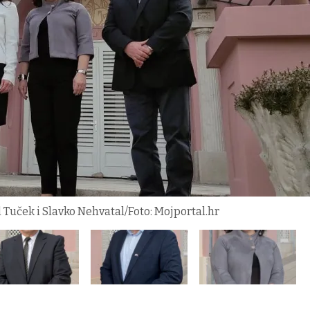
 Tuček i Slavko Nehvatal/Foto: Mojportal.hr