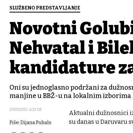
SLUŽBENO PREDSTAVLJANJE
Novotni Golubi
Nehvatal i Bile
kandidature za
Oni su jednoglasno podržani za dužnos
manjine u BBŽ-u na lokalnim izborima
29.03.2021. u 21:58
Aktualni dužnosnici i
su danas u Daruvaru s
Piše: Dijana Puhalo