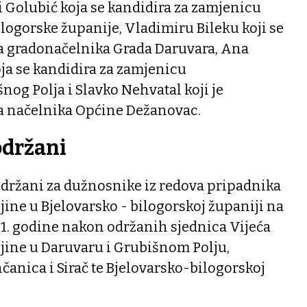
ni Golubić koja se kandidira za zamjenicu
logorske županije, Vladimiru Bileku koji se
a gradonačelnika Grada Daruvara, Ana
ja se kandidira za zamjenicu
og Polja i Slavko Nehvatal koji je
a načelnika Općine Dežanovac.
održani
držani za dužnosnike iz redova pripadnika
ine u Bjelovarsko - bilogorskoj županiji na
1. godine nakon održanih sjednica Vijeća
ine u Daruvaru i Grubišnom Polju,
anica i Sirač te Bjelovarsko-bilogorskoj