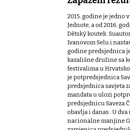
Zapaženi rezul
2015. godine je jedno 
Jednote, a od 2016. go
Dětský koutek. Suautor
Ivanovom Selu i nastav
godine predsjednica je
kazališne družine sa k
festivalima u Hrvatskoj
je potpredsjednica Sav
predsjednica savjeta 
mandata u ulozi potpre
predsjednicu Saveza Če
obavlja i danas . U dva
nacionalne manjine Gr
zamjenica predsjednik