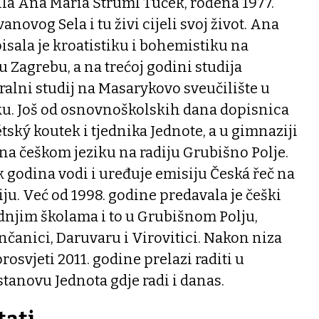
ila Ana Maria Štruml Tuček, rođena 1977.
vanovog Sela i tu živi cijeli svoj život. Ana
sala je kroatistiku i bohemistiku na
u Zagrebu, a na trećoj godini studija
alni studij na Masarykovo sveučilište u
u. Još od osnovnoškolskih dana dopisnica
tský koutek i tjednika Jednote, a u gimnaziji
 na češkom jeziku na radiju Grubišno Polje.
 godina vodi i uređuje emisiju Česká řeč na
u. Već od 1998. godine predavala je češki
dnjim školama i to u Grubišnom Polju,
čanici, Daruvaru i Virovitici. Nakon niza
osvjeti 2011. godine prelazi raditi u
tanovu Jednota gdje radi i danas.