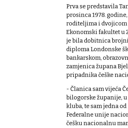
Prva se predstavila Ta
prosinca 1978. godine
roditeljima i dvojicom 
Ekonomski fakultet u 
je bila dobitnica brojn
diploma Londonske škol
bankarskom, obrazovno
zamjenica župana Bjel
pripadnika češke naci
- Članica sam vijeća 
bilogorske županije, u
kluba, te sam jedna o
Federalne unije nacion
češku nacionalnu manj