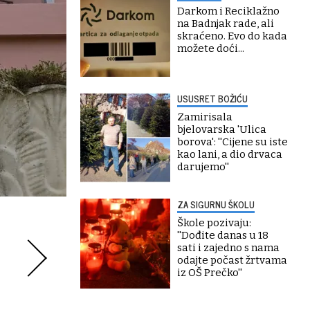
Darkom i Reciklažno
na Badnjak rade, ali
skraćeno. Evo do kada
možete doći...
USUSRET BOŽIĆU
Zamirisala
bjelovarska 'Ulica
borova': ''Cijene su iste
kao lani, a dio drvaca
darujemo''
ZA SIGURNU ŠKOLU
Škole pozivaju:
''Dođite danas u 18
sati i zajedno s nama
odajte počast žrtvama
iz OŠ Prečko''