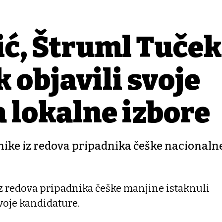
ć, Štruml Tuček
k objavili svoje
 lokalne izbore
nike iz redova pripadnika češke nacionaln
z redova pripadnika češke manjine istaknuli
voje kandidature.