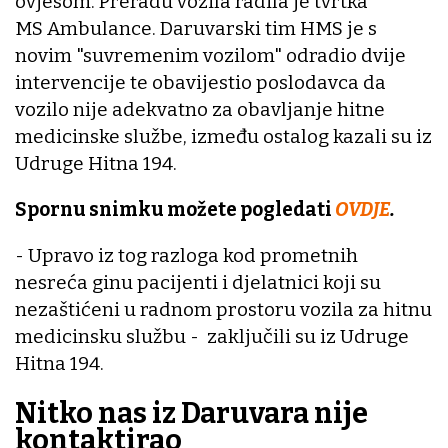
ovjesom. Preradu vozila radila je tvrtka
MS Ambulance. Daruvarski tim HMS je s
novim "suvremenim vozilom" odradio dvije
intervencije te obavijestio poslodavca da
vozilo nije adekvatno za obavljanje hitne
medicinske službe, između ostalog kazali su iz
Udruge Hitna 194.
Spornu snimku možete pogledati
OVDJE
.
- Upravo iz tog razloga kod prometnih
nesreća ginu pacijenti i djelatnici koji su
nezaštićeni u radnom prostoru vozila za hitnu
medicinsku službu - zaključili su iz Udruge
Hitna 194.
Nitko nas iz Daruvara nije
kontaktirao