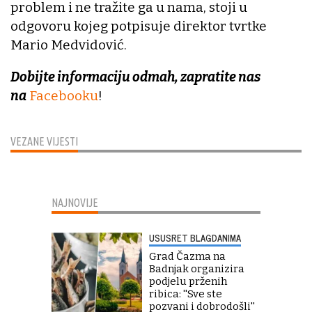
problem i ne tražite ga u nama, stoji u
odgovoru kojeg potpisuje direktor tvrtke
Mario Medvidović.
Dobijte informaciju odmah, zapratite nas
na
Facebooku
!
VEZANE VIJESTI
NAJNOVIJE
USUSRET BLAGDANIMA
Grad Čazma na
Badnjak organizira
podjelu prženih
ribica: ''Sve ste
pozvani i dobrodošli''