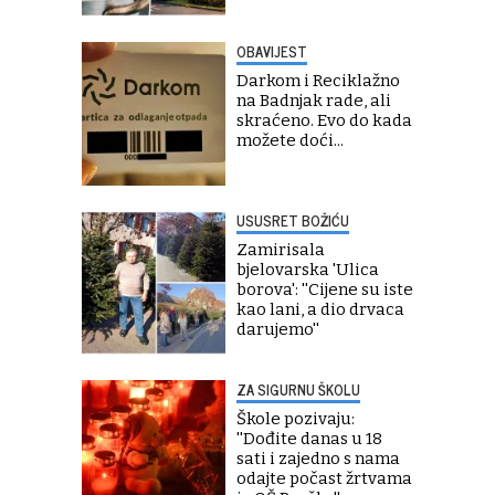
OBAVIJEST
Darkom i Reciklažno
na Badnjak rade, ali
skraćeno. Evo do kada
možete doći...
USUSRET BOŽIĆU
Zamirisala
bjelovarska 'Ulica
borova': ''Cijene su iste
kao lani, a dio drvaca
darujemo''
ZA SIGURNU ŠKOLU
Škole pozivaju:
''Dođite danas u 18
sati i zajedno s nama
odajte počast žrtvama