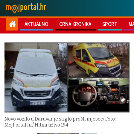
AKTUALNO
CRNA KRONIKA
SPORT
M
Novo vozilo u Daruvar je stiglo prošli mjesec/ Foto:
MojPortal.hr/ Hitna uživo 194