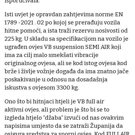
isporučivala.
Isti uvjet je opravdan zahtjevima norme EN
1789 -2021 . 02 po kojoj se prerađuju vozila
hitne pomoći, a ista traži rezervu nosivosti od
225 kg. U skladu sa specifikacijom na vozilo je
ugrađen ovjes VB suspension SEMI AIR koji
ima za cilj malo smekšati vibracije
originalnog ovjesa, ali se kod istog ovjesa kod
brže i življe vožnje događa da ima znatno jače
poskakivanje u odnosu na dosadašnja
iskustva s ovjesom 3300 kg.
Ono što bi hitnjaci htjeli je VB full air
aktivni ovjes, ali problem je što bi se to
izgleda htjelo “džaba” izvući od nas ovakvim
napisima umjesto da se zatraži Županija da
osigura sredstva za sporni ovjes. Kod FULLAIR