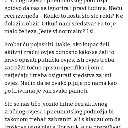
zračnog ovjesa i pneumatskog podnožja
gotovo da nas se ignorira i pravi ludima. Neću
reći izvrijeđa - Koliko to košta što ste rekli? Ne
dolazi u obzir. Otkud nam sredstva? Pa to je
malo željeza, Jeste vi normalni? I sl.
Probat ću pojasniti. Dakle, ako kupac želi
aktivni zračni ovjes odnosno kako se želi to
krivo opisati putnički ovjes, isti ovjes treba
zatražiti točno opisan specifikacijom u
natječaju i treba osigurati sredstva za isti
ovjes. Način da se ovako pljuje po nama kao
po krivcima je van svake pameti.
Što se nas tiče, vozilo hitne bez aktivnog
zračnog ovjesa i pneumatskog podnožja bi
zakonom trebali zabraniti, ali s klauzulom da
troškove istog plaća Korisnik, a ne prerađivač.