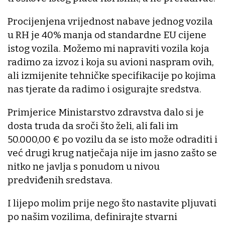
Procijenjena vrijednost nabave jednog vozila
u RH je 40% manja od standardne EU cijene
istog vozila. Možemo mi napraviti vozila koja
radimo za izvoz i koja su avioni naspram ovih,
ali izmijenite tehničke specifikacije po kojima
nas tjerate da radimo i osigurajte sredstva.
Primjerice Ministarstvo zdravstva dalo si je
dosta truda da sroči što želi, ali fali im
50.000,00 € po vozilu da se isto može odraditi i
već drugi krug natječaja nije im jasno zašto se
nitko ne javlja s ponudom u nivou
predviđenih sredstava.
I lijepo molim prije nego što nastavite pljuvati
po našim vozilima, definirajte stvarni