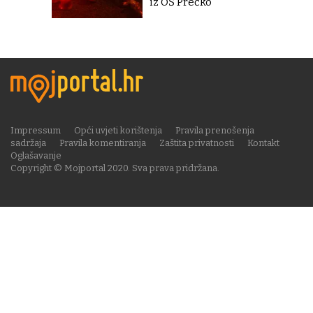
iz OŠ Prečko''
Impressum
Opći uvjeti korištenja
Pravila prenošenja
sadržaja
Pravila komentiranja
Zaštita privatnosti
Kontakt
Oglašavanje
Copyright © Mojportal 2020. Sva prava pridržana.