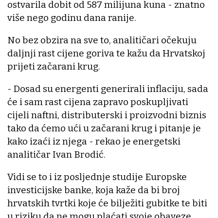
ostvarila dobit od 587 milijuna kuna - znatno
više nego godinu dana ranije.
No bez obzira na sve to, analitičari očekuju
daljnji rast cijene goriva te kažu da Hrvatskoj
prijeti začarani krug.
- Dosad su energenti generirali inflaciju, sada
će i sam rast cijena zapravo poskupljivati
cijeli naftni, distributerski i proizvodni biznis
tako da ćemo ući u začarani krug i pitanje je
kako izaći iz njega - rekao je energetski
analitičar Ivan Brodić.
Vidi se to i iz posljednje studije Europske
investicijske banke, koja kaže da bi broj
hrvatskih tvrtki koje će bilježiti gubitke te biti
u riziku da ne mogu plaćati svoje obaveze