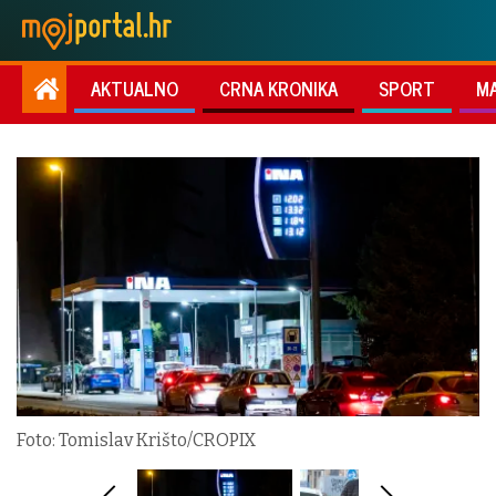
AKTUALNO
CRNA KRONIKA
SPORT
M
Foto: Tomislav Krišto/CROPIX