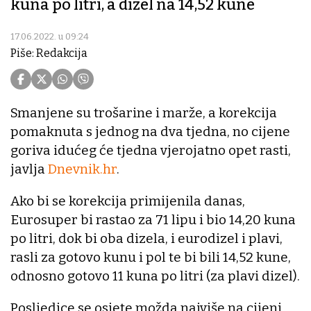
kuna po litri, a dizel na 14,52 kune
17.06.2022. u 09:24
Piše: Redakcija
Smanjene su trošarine i marže, a korekcija
pomaknuta s jednog na dva tjedna, no cijene
goriva idućeg će tjedna vjerojatno opet rasti,
javlja
Dnevnik.hr
.
Ako bi se korekcija primijenila danas,
Eurosuper bi rastao za 71 lipu i bio 14,20 kuna
po litri, dok bi oba dizela, i eurodizel i plavi,
rasli za gotovo kunu i pol te bi bili 14,52 kune,
odnosno gotovo 11 kuna po litri (za plavi dizel).
Posljedice se osjete možda najviše na cijeni