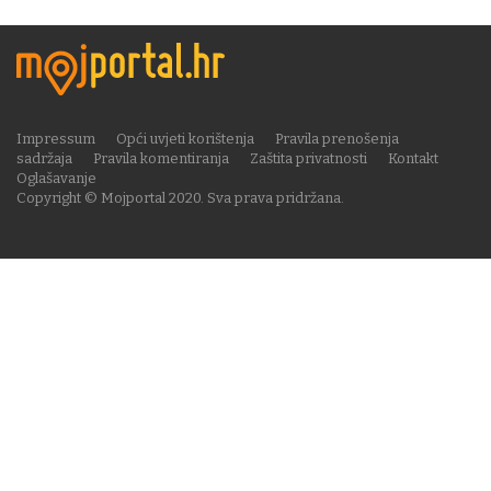
Impressum
Opći uvjeti korištenja
Pravila prenošenja
sadržaja
Pravila komentiranja
Zaštita privatnosti
Kontakt
Oglašavanje
Copyright © Mojportal 2020. Sva prava pridržana.