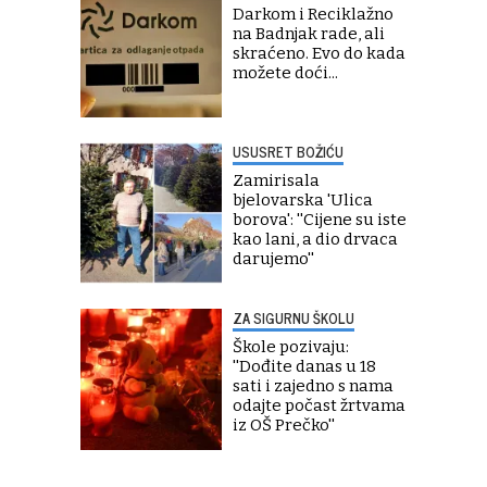
Darkom i Reciklažno
na Badnjak rade, ali
skraćeno. Evo do kada
možete doći...
USUSRET BOŽIĆU
Zamirisala
bjelovarska 'Ulica
borova': ''Cijene su iste
kao lani, a dio drvaca
darujemo''
ZA SIGURNU ŠKOLU
Škole pozivaju:
''Dođite danas u 18
sati i zajedno s nama
odajte počast žrtvama
iz OŠ Prečko''