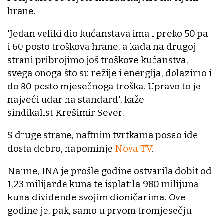
hrane.
'Jedan veliki dio kućanstava ima i preko 50 pa
i 60 posto troškova hrane, a kada na drugoj
strani pribrojimo još troškove kućanstva,
svega onoga što su režije i energija, dolazimo i
do 80 posto mjesečnoga troška. Upravo to je
najveći udar na standard', kaže
sindikalist Krešimir Sever.
S druge strane, naftnim tvrtkama posao ide
dosta dobro, napominje
Nova TV
.
Naime, INA je prošle godine ostvarila dobit od
1,23 milijarde kuna te isplatila 980 milijuna
kuna dividende svojim dioničarima. Ove
godine je, pak, samo u prvom tromjesečju