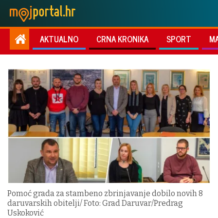
AKTUALNO
CRNA KRONIKA
SPORT
M
Pomoć grada za stambeno zbrinjavanje dobilo novih 8
daruvarskih obitelji/ Foto: Grad Daruvar/Predrag
Uskoković