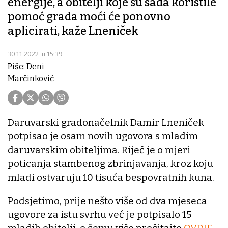
energije, a obitelji koje su sada koristile
pomoć grada moći će ponovno
aplicirati, kaže Lneniček
30.11.2022. u 15:39
Piše: Deni
Marčinković
Daruvarski gradonačelnik Damir Lneniček
potpisao je osam novih ugovora s mladim
daruvarskim obiteljima. Riječ je o mjeri
poticanja stambenog zbrinjavanja, kroz koju
mladi ostvaruju 10 tisuća bespovratnih kuna.
Podsjetimo, prije nešto više od dva mjeseca
ugovore za istu svrhu već je potpisalo 15