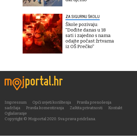
ZA SIGURNU ŠKOLU
Škole pozivaju:
''Dođite danas u 18
sati i zajedno s nama
odajte počast žrtvama
iz OŠ Prečko''
Impressum
Opći uvjeti korištenja
Pravila prenošenja
sadržaja
Pravila komentiranja
Zaštita privatnosti
Kontakt
Oglašavanje
Copyright © Mojportal 2020. Sva prava pridržana.