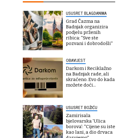
USUSRET BLAGDANIMA
Grad Čazma na
Badnjak organizira
podjelu prženih
ribica: ''Sve ste
pozvani i dobrodošli''
OBAVIJEST
Darkom i Reciklažno
na Badnjak rade, ali
skraćeno. Evo do kada
možete doći...
USUSRET BOŽIĆU
Zamirisala
bjelovarska 'Ulica
borova': ''Cijene su iste
kao lani, a dio drvaca
darujemo''