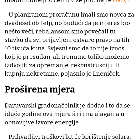
mladih obitelji, o čemu više pročitajte
OVDJE
.
- U planiranom proračunu imali smo novca za
dvadeset obitelji, no budući da je interes bio
nešto veći, rebalansom smo povećali tu
stavku da svi prijavljeni ostvare pravo na tih
10 tisuća kuna. Svjesni smo da to nije iznos
koji je presudan, ali trenutno toliko možemo
izdvojiti za opremanje, rekonstrukciju ili
kupnju nekretnine, pojasnio je Lneniček.
Proširena mjera
Daruvarski gradonačelnik je dodao i to da se
iduće godine ova mjera širi i na ulaganja u
obnovljive izvore energije.
- Prihvatljivi troškovi bit će korištenje solara,