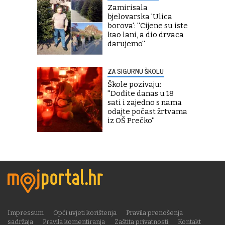
Zamirisala
bjelovarska 'Ulica
borova': ''Cijene su iste
kao lani, a dio drvaca
darujemo''
ZA SIGURNU ŠKOLU
Škole pozivaju:
''Dođite danas u 18
sati i zajedno s nama
odajte počast žrtvama
iz OŠ Prečko''
Impressum
Opći uvjeti korištenja
Pravila prenošenja
sadržaja
Pravila komentiranja
Zaštita privatnosti
Kontakt