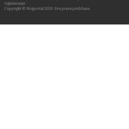
Oglašavanje
Copyright © Mojportal 2020. Sva prava pridržana.