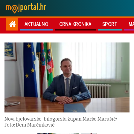
AKTUALNO
CRNA KRONIKA
SPORT
M
Novi bjelovarsko-bilogorski župan Marko Marušić/
Foto: Deni Marčinković