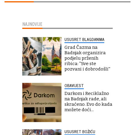
NAJNOVIJE
USUSRET BLAGDANIMA
Grad Čazma na
Badnjak organizira
podjelu prženih
ribica: ''Sve ste
pozvani i dobrodošli''
OBAVIJEST
Darkom i Reciklažno
na Badnjak rade, ali
skraćeno. Evo do kada
možete doći...
USUSRET BOŽIĆU