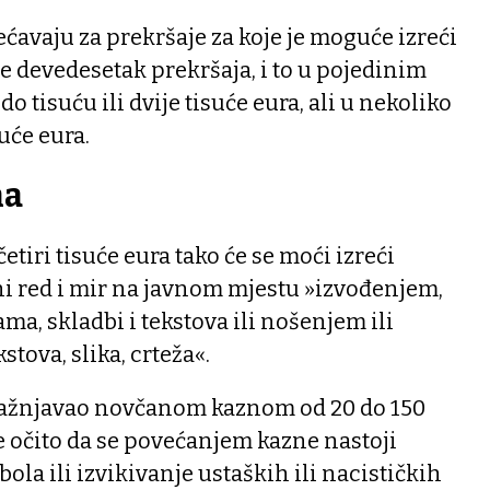
avaju za prekršaje za koje je moguće izreći
je devedesetak prekršaja, i to u pojedinim
o tisuću ili dvije tisuće eura, ali u nekoliko
suće eura.
na
tiri tisuće eura tako će se moći izreći
ni red i mir na javnom mjestu »izvođenjem,
a, skladbi i tekstova ili nošenjem ili
stova, slika, crteža«.
 kažnjavao novčanom kaznom od 20 do 150
je očito da se povećanjem kazne nastoji
bola ili izvikivanje ustaških ili nacističkih