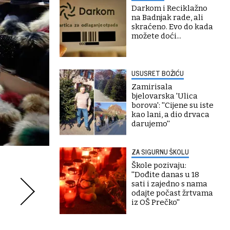
Darkom i Reciklažno
na Badnjak rade, ali
skraćeno. Evo do kada
možete doći...
USUSRET BOŽIĆU
Zamirisala
bjelovarska 'Ulica
borova': ''Cijene su iste
kao lani, a dio drvaca
darujemo''
ZA SIGURNU ŠKOLU
Škole pozivaju:
''Dođite danas u 18
sati i zajedno s nama
odajte počast žrtvama
iz OŠ Prečko''