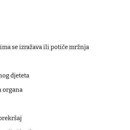
ima se izražava ili potiče mržnja
i
nog djeteta
h organa
prekršaj