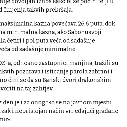
nije dovoljan iznos kako bi se počinitelji u
d činjenja takvih prekršaja.
j maksimalna kazna povećava 26,6 puta, dok
ena minimalna kazna, ako Sabor usvoji
ila četiri i pol puta veća od sadašnje
veća od sadašnje minimalne.
DZ-a, odnosno zastupnici manjina, tražili su
akvih pozdrava i isticanje parola zabrani i
 no čini se da su Banski dvori drakonskim
oriti na taj zahtjev.
viđen je i za onog tko se na javnom mjestu
zak i nepristojan način vrijeđajući građane
mir«.