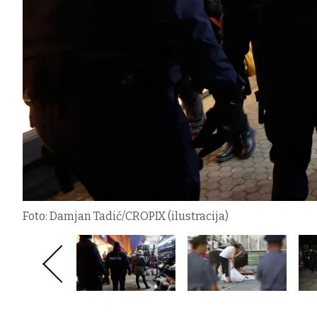
Foto: Damjan Tadić/CROPIX (ilustracija)