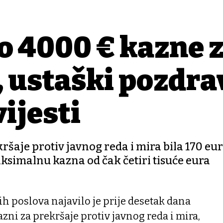
 4000 € kazne 
, ustaški pozdrav
vijesti
šaje protiv javnog reda i mira bila 170 eu
ksimalnu kazna od čak četiri tisuće eura
h poslova najavilo je prije desetak dana
ni za prekršaje protiv javnog reda i mira,