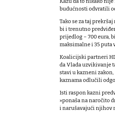
Kažu da to nikako nije 
budućnosti odvratili o
Tako se za taj prekrša
bi i trenutno predviđ
prijedlog – 700 eura, b
maksimalne i 35 puta 
Koalicijski partneri H
da Vlada uzvikivanje t
stavi u kazneni zakon,
kaznama odlučili odgov
Isti raspon kazni pred
»ponaša na naročito dr
i narušavajući njihov 