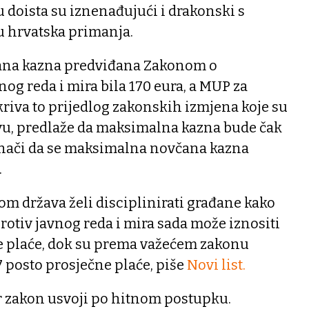
u doista su iznenađujući i drakonski s
u hrvatska primanja.
čana kazna predviđana Zakonom o
nog reda i mira bila 170 eura, a MUP za
kriva to prijedlog zakonskih izmjena koje su
avu, predlaže da maksimalna kazna bude čak
o znači da se maksimalna novčana kazna
.
m država želi disciplinirati građane kako
protiv javnog reda i mira sada može iznositi
ne plaće, dok su prema važećem zakonu
 posto prosječne plaće, piše
Novi list.
 zakon usvoji po hitnom postupku.