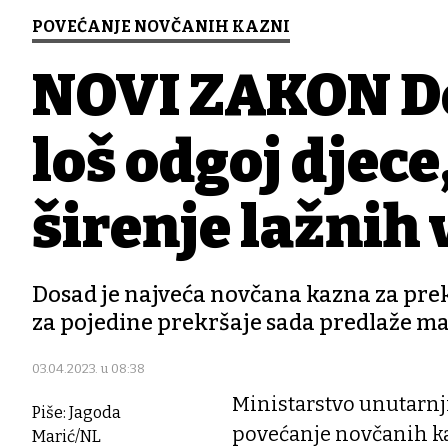
POVEĆANJE NOVČANIH KAZNI
NOVI ZAKON Do
loš odgoj djece
širenje lažnih 
Dosad je najveća novčana kazna za prekr
za pojedine prekršaje sada predlaže ma
03.04.2023. u 08:38
Ministarstvo unutarnji
Piše: Jagoda
povećanje novčanih kaz
Marić/NL