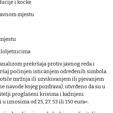
tucije i kocke
 javnom mjestu
 mjestu
loljetnicima
analizom prekršaja protiv javnog reda i
kršaj počinjen isticanjem određenih simbola
potiče mržnja ili uzvikivanjem ili pjevanjem
e navode kojeg pozdrava), utvrđeno da su u
itelji proglašeni krivima i kažnjeni
 iznosima od 25, 27, 53 ili 150 eura«.