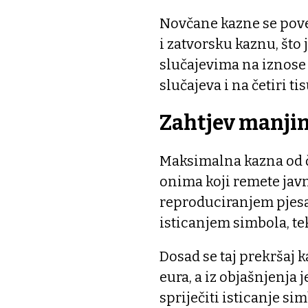
Novčane kazne se poveć
i zatvorsku kaznu, što 
slučajevima na iznose d
slučajeva i na četiri ti
Zahtjev manji
Maksimalna kazna od če
onima koji remete jav
reproduciranjem pjesam
isticanjem simbola, tek
Dosad se taj prekršaj
eura, a iz objašnjenja 
spriječiti isticanje sim