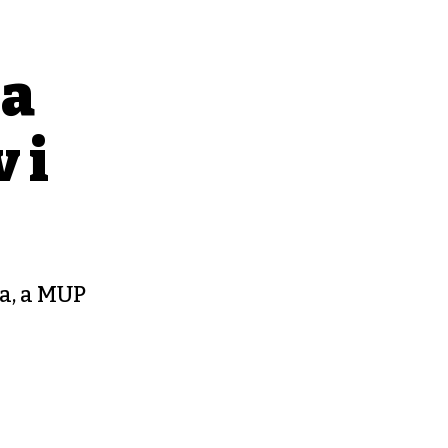
za
 i
ra, a MUP