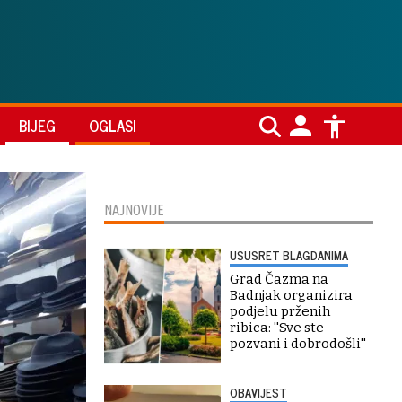
BIJEG
OGLASI
NAJNOVIJE
USUSRET BLAGDANIMA
Grad Čazma na
Badnjak organizira
podjelu prženih
ribica: ''Sve ste
pozvani i dobrodošli''
OBAVIJEST