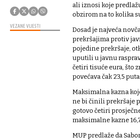
ali iznosi koje predlaž
obzirom na to kolika s
VEZANE VIJESTI
Dosad je najveća nov
prekršajima protiv jav
pojedine prekršaje, ot
uputili u javnu raspr
četiri tisuće eura, št
povećava čak 23,5 puta
Maksimalna kazna kojo
ne bi činili prekršaje 
gotovo četiri prosječ
maksimalne kazne 16,7
MUP predlaže da Sabor