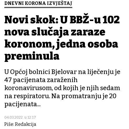
DNEVNI KORONA IZVJEŠTAJ
Novi skok: U BBŽ-u 102
nova slučaja zaraze
koronom, jedna osoba
preminula
U Općoj bolnici Bjelovar na liječenju je
47 pacijenata zaraženih
koronavirusom, od kojih je njih sedam
na respiratoru. Na promatranju je 20
pacijenata...
04.03.2022. u 12:17
Piše: Redakcija