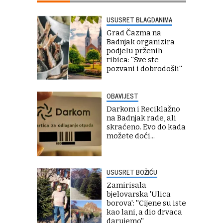
USUSRET BLAGDANIMA
Grad Čazma na
Badnjak organizira
podjelu prženih
ribica: ''Sve ste
pozvani i dobrodošli''
OBAVIJEST
Darkom i Reciklažno
na Badnjak rade, ali
skraćeno. Evo do kada
možete doći...
USUSRET BOŽIĆU
Zamirisala
bjelovarska 'Ulica
borova': ''Cijene su iste
kao lani, a dio drvaca
darujemo''