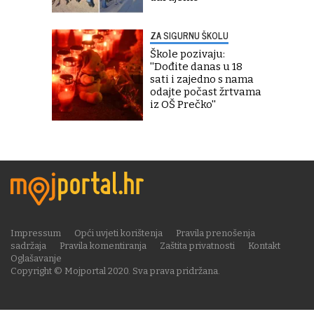
ZA SIGURNU ŠKOLU
Škole pozivaju:
''Dođite danas u 18
sati i zajedno s nama
odajte počast žrtvama
iz OŠ Prečko''
Impressum
Opći uvjeti korištenja
Pravila prenošenja
sadržaja
Pravila komentiranja
Zaštita privatnosti
Kontakt
Oglašavanje
Copyright © Mojportal 2020. Sva prava pridržana.