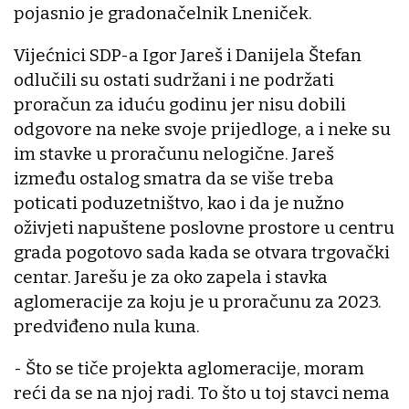
pojasnio je gradonačelnik Lneniček.
Vijećnici SDP-a Igor Jareš i Danijela Štefan
odlučili su ostati sudržani i ne podržati
proračun za iduću godinu jer nisu dobili
odgovore na neke svoje prijedloge, a i neke su
im stavke u proračunu nelogične. Jareš
između ostalog smatra da se više treba
poticati poduzetništvo, kao i da je nužno
oživjeti napuštene poslovne prostore u centru
grada pogotovo sada kada se otvara trgovački
centar. Jarešu je za oko zapela i stavka
aglomeracije za koju je u proračunu za 2023.
predviđeno nula kuna.
- Što se tiče projekta aglomeracije, moram
reći da se na njoj radi. To što u toj stavci nema