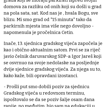
grada koji se moraju parkirati ispred svojih
domova za razliku od onih koji su došli u grad
na pola sata, sat. Kod nas je , hvala Bogu, sve
blizu. Mi smo grad od "15 minuta" tako da
parkirnih mjesta ima više nego dovoljno -
napomenula je pročelnica Cetin.
Inače, 13. sjednica gradskog vijeća započela je
kao i obično aktualnim satom. Prvi se za riječ
javio čelnik daruvarskog SDP-a Igor Jareš koji
se osvrnuo na svoje nedolaske na posljednje
dvije sjednice gradskog vijeća. Za njega su to,
kako kaže, bili opravdani izostanci.
- Prošli put smo dobili poziv za sjednicu
Gradskog vijeća u redovnom terminu,
ispoštovalo se da se poziv šalje osam dana
ranije, no međutim, bio sam na edukaciji u