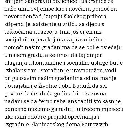
smijem zaboraviti božićnice i uskrsnice za
naše umirovljenike kao i novčanu pomoć za
novorođenčad, kupnju školskog pribora,
stipendije, asistente u vrtiću za djecu s
teškoćama u razvoju. Ima još cijeli niz
socijalnih mjera kojima zapravo želimo
pomoći našim građanima da se bolje osjećaju
u našem gradu, a želimo i da taj omjer
ulaganja u komunalne i socijalne usluge bude
izbalansiran. Proračun je uravnotežen, vodi
brigu o svim našim građanima od najmanje
do najstarije životne dobi. Budući da svi
govore da će iduća godina biti izazovna,
nadam se da ćemo rebalans raditi što kasnije,
odnosno možemo ga raditi i u trećem mjesecu
ako nam odobre projekt opremanja i
izgradnje Planinarskog doma Petrov vrh -