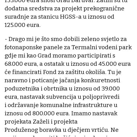
133.000 eura snosi Grad Daruvar. Zatim su tu
dodatna sredstva za projekt prekogranične
suradnje za stanicu HGSS-a u iznosu od
125.000 eura.
- Drago mi je što smo dobili zeleno svjetlo za
fotonaponske panele za Termalni vodeni park
gdje mi kao Grad moramo participirati s
68.000 eura, a ostatak u iznosu od 45.000 eura
će financirati Fond za zaštitu okoliša. Tu je
naravno i poticanje jačanja konkuretnosti
poduzetnika i obrtnika u iznosu od 39.000
eura, nastavak subvencija u poljoprivredi
i održavanje komunalne infrastrukture u
iznosu od 800.000 eura. Imamo nastavak
projekata Zaželi i projekta
Produženog boravka u dječjem vrtiću. Ne