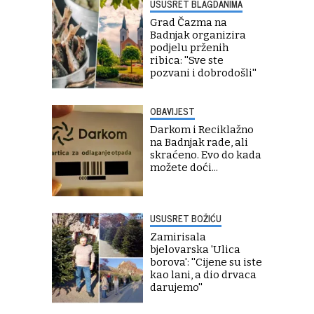
USUSRET BLAGDANIMA
Grad Čazma na
Badnjak organizira
podjelu prženih
ribica: ''Sve ste
pozvani i dobrodošli''
OBAVIJEST
Darkom i Reciklažno
na Badnjak rade, ali
skraćeno. Evo do kada
možete doći...
USUSRET BOŽIĆU
Zamirisala
bjelovarska 'Ulica
borova': ''Cijene su iste
kao lani, a dio drvaca
darujemo''