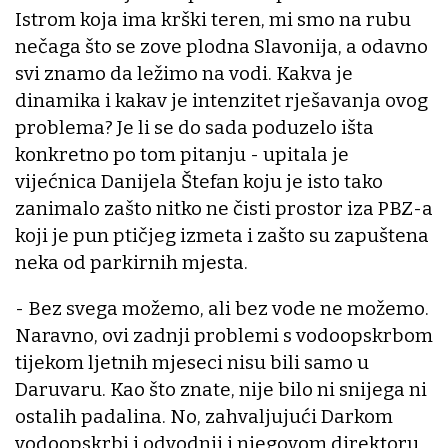
Istrom koja ima krški teren, mi smo na rubu
nečaga što se zove plodna Slavonija, a odavno
svi znamo da ležimo na vodi. Kakva je
dinamika i kakav je intenzitet rješavanja ovog
problema? Je li se do sada poduzelo išta
konkretno po tom pitanju - upitala je
vijećnica Danijela Štefan koju je isto tako
zanimalo zašto nitko ne čisti prostor iza PBZ-a
koji je pun ptičjeg izmeta i zašto su zapuštena
neka od parkirnih mjesta.
- Bez svega možemo, ali bez vode ne možemo.
Naravno, ovi zadnji problemi s vodoopskrbom
tijekom ljetnih mjeseci nisu bili samo u
Daruvaru. Kao što znate, nije bilo ni snijega ni
ostalih padalina. No, zahvaljujući Darkom
vodoopskrbi i odvodnji i njegovom direktoru,