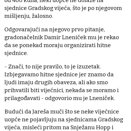
od 400 kuna, neki uopće ne dolaze na
sjednice Gradskog vijeća, što je po njegovom
mišljenju, žalosno.
Odgovarajući na njegovo prvo pitanje,
gradonačelnik Damir Lneniček mu je rekao
da se ponekad moraju organizirati hitne
sjednice.
- Znači, to nije pravilo, to je izuzetak.
Izbjegavamo hitne sjednice jer znamo da
ljudi imaju drugih obaveza, ali ako smo
prihvatili biti vijećnici, nekada se moramo i
prilagođavati - odgovorio mu je Lneniček.
Budući da Jareša muči što se neke vijećnice
uopće ne pojavljuju na sjednicama Gradskog
vijeća, misleći pritom na Snježanu Hopp i