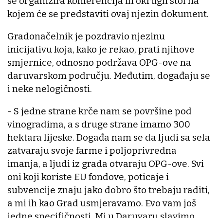
se organizira konferencija ili okrugli stol na
kojem će se predstaviti ovaj njezin dokument.
Gradonačelnik je pozdravio njezinu
inicijativu koja, kako je rekao, prati njihove
smjernice, odnosno podržava OPG-ove na
daruvarskom području. Međutim, događaju se
i neke nelogičnosti.
- S jedne strane krče nam se površine pod
vinogradima, a s druge strane imamo 300
hektara lijeske. Događa nam se da ljudi sa sela
zatvaraju svoje farme i poljoprivredna
imanja, a ljudi iz grada otvaraju OPG-ove. Svi
oni koji koriste EU fondove, poticaje i
subvencije znaju jako dobro što trebaju raditi,
a mi ih kao Grad usmjeravamo. Evo vam još
jedne specifičnosti. Mi u Daruvaru slavimo