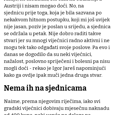
Austriji i nisam mogao doći. No, na
sjednicu prije toga, koja je bila sazvana po
nekakvom hitnom postupku, koji mi još uvijek
nije jasan, poziv je poslan u srijedu, a sjednica
se održala u petak. Nije dobro raditi takve
stvari jer su mnogi vijećnici radno aktivni i ne
mogu tek tako odgađati svoje poslove. Pa evo i
danas se dogodilo da su neki vijećnici,
nažalost, poslovno spriječeni i bolesni pa nisu
mogli doći - rekao je Igor Jareš napominjući
kako ga ovdje ipak muči jedna druga stvar.
Nema ih na sjednicama
Naime, prema njegovim riječima, iako svi
gradski vijećnici dobivaju mjesečnu naknadu