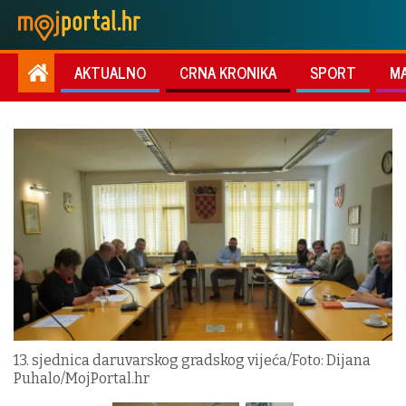
AKTUALNO
CRNA KRONIKA
SPORT
M
13. sjednica daruvarskog gradskog vijeća/Foto: Dijana
Puhalo/MojPortal.hr