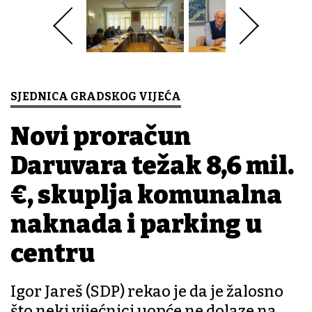
SJEDNICA GRADSKOG VIJEĆA
Novi proračun
Daruvara težak 8,6 mil.
€, skuplja komunalna
naknada i parking u
centru
Igor Jareš (SDP) rekao je da je žalosno
što neki vijećnici uopće ne dolaze na