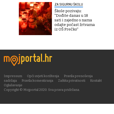
ZA SIGURNU ŠKOLU
Škole pozivaju:
''Dođite danas u 18
sati i zajedno s nama
odajte počast žrtvama
iz OŠ Prečko''
Impressum
Opći uvjeti korištenja
Pravila prenošenja
sadržaja
Pravila komentiranja
Zaštita privatnosti
Kontakt
Oglašavanje
Copyright © Mojportal 2020. Sva prava pridržana.