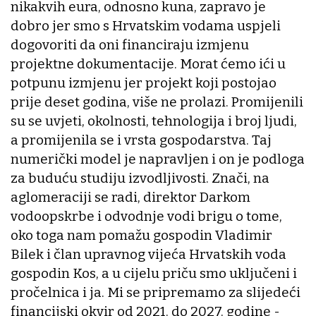
nikakvih eura, odnosno kuna, zapravo je
dobro jer smo s Hrvatskim vodama uspjeli
dogovoriti da oni financiraju izmjenu
projektne dokumentacije. Morat ćemo ići u
potpunu izmjenu jer projekt koji postojao
prije deset godina, više ne prolazi. Promijenili
su se uvjeti, okolnosti, tehnologija i broj ljudi,
a promijenila se i vrsta gospodarstva. Taj
numerički model je napravljen i on je podloga
za buduću studiju izvodljivosti. Znači, na
aglomeraciji se radi, direktor Darkom
vodoopskrbe i odvodnje vodi brigu o tome,
oko toga nam pomažu gospodin Vladimir
Bilek i član upravnog vijeća Hrvatskih voda
gospodin Kos, a u cijelu priču smo uključeni i
pročelnica i ja. Mi se pripremamo za slijedeći
financijski okvir od 2021. do 2027. godine -