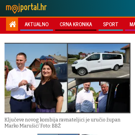
AKTUALNO
CRNA KRONIKA
SPORT
M
Ključeve novog kombija ravnateljici je uručio župan
Marko Marušić/ Foto: BBŽ