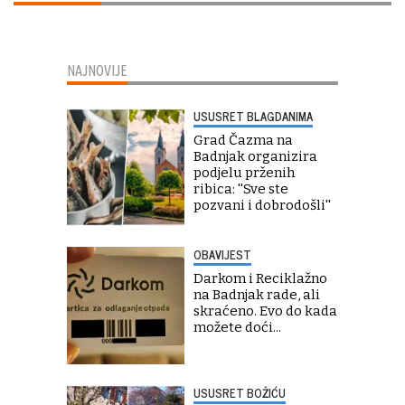
NAJNOVIJE
USUSRET BLAGDANIMA
Grad Čazma na
Badnjak organizira
podjelu prženih
ribica: ''Sve ste
pozvani i dobrodošli''
OBAVIJEST
Darkom i Reciklažno
na Badnjak rade, ali
skraćeno. Evo do kada
možete doći...
USUSRET BOŽIĆU