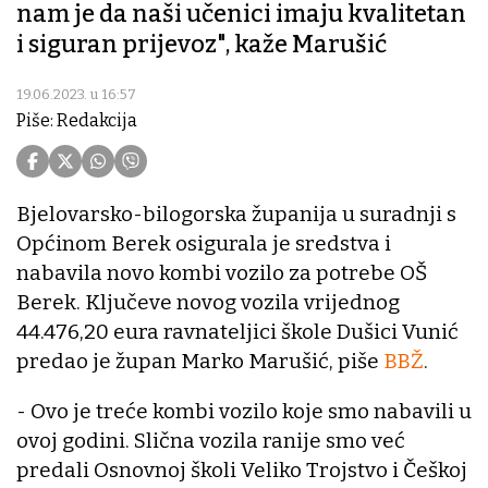
nam je da naši učenici imaju kvalitetan
i siguran prijevoz", kaže Marušić
19.06.2023. u 16:57
Piše: Redakcija
Bjelovarsko-bilogorska županija u suradnji s
Općinom Berek osigurala je sredstva i
nabavila novo kombi vozilo za potrebe OŠ
Berek. Ključeve novog vozila vrijednog
44.476,20 eura ravnateljici škole Dušici Vunić
predao je župan Marko Marušić, piše
BBŽ
.
- Ovo je treće kombi vozilo koje smo nabavili u
ovoj godini. Slična vozila ranije smo već
predali Osnovnoj školi Veliko Trojstvo i Češkoj