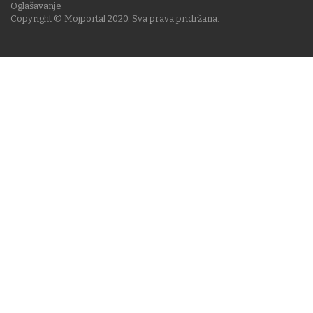
Oglašavanje
Copyright © Mojportal 2020. Sva prava pridržana.