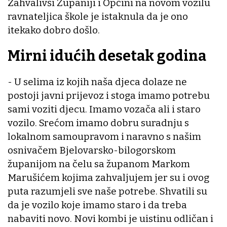
Zahvalivši Županiji i Općini na novom vozilu
ravnateljica škole je istaknula da je ono
itekako dobro došlo.
Mirni idućih desetak godina
- U selima iz kojih naša djeca dolaze ne
postoji javni prijevoz i stoga imamo potrebu
sami voziti djecu. Imamo vozača ali i staro
vozilo. Srećom imamo dobru suradnju s
lokalnom samoupravom i naravno s našim
osnivačem Bjelovarsko-bilogorskom
županijom na čelu sa županom Markom
Marušićem kojima zahvaljujem jer su i ovog
puta razumjeli sve naše potrebe. Shvatili su
da je vozilo koje imamo staro i da treba
nabaviti novo. Novi kombi je uistinu odličan i