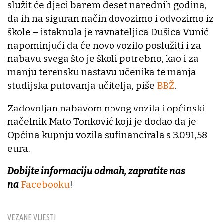
služit će djeci barem deset narednih godina,
da ih na siguran način dovozimo i odvozimo iz
škole – istaknula je ravnateljica Dušica Vunić
napominjući da će novo vozilo poslužiti i za
nabavu svega što je školi potrebno, kao i za
manju terensku nastavu učenika te manja
studijska putovanja učitelja, piše
BBŽ
.
Zadovoljan nabavom novog vozila i općinski
načelnik Mato Tonković koji je dodao da je
Općina kupnju vozila sufinancirala s 3.091,58
eura.
Dobijte informaciju odmah, zapratite nas
na
Facebooku
!
VEZANE VIJESTI