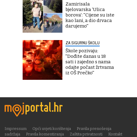
Zamirisala
bjelovarska 'Ulica
borova': ''Cijene su iste
kao lani, a dio drvaca
darujemo''
ZA SIGURNU ŠKOLU
Škole pozivaju:
''Dođite danas u 18
sati i zajedno s nama
odajte počast žrtvama
iz OŠ Prečko''
Impressum
Opći uvjeti korištenja
Pravila prenošenja
sadržaja
Pravila komentiranja
Zaštita privatnosti
Kontakt