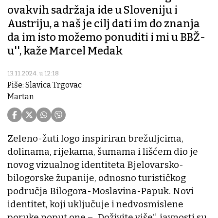
ovakvih sadržaja ide u Sloveniju i
Austriju, a naš je cilj dati im do znanja
da im isto možemo ponuditi i mi u BBŽ-
u'', kaže Marcel Medak
13.11.2024. u 12:18
Piše: Slavica Trgovac
Martan
Zeleno-žuti logo inspiriran brežuljcima,
dolinama, rijekama, šumama i lišćem dio je
novog vizualnog identiteta Bjelovarsko-
bilogorske županije, odnosno turističkog
područja Bilogora-Moslavina-Papuk. Novi
identitet, koji uključuje i nedvosmislene
poruke poput one – „Doživite više“, javnosti su