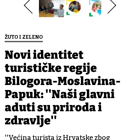
ŽUTO I ZELENO
Novi identitet
turističke regije
Bilogora-Moslavina-
Papuk: ''Naši glavni
aduti su priroda i
zdravlje''
''Većina turista iz Hrvatske zbog