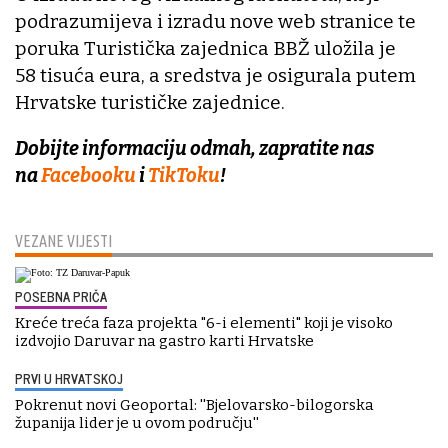
podrazumijeva i izradu nove web stranice te
poruka Turistička zajednica BBŽ uložila je
58 tisuća eura, a sredstva je osigurala putem
Hrvatske turističke zajednice.
Dobijte informaciju odmah, zapratite nas
na
Facebooku
i
TikToku
!
VEZANE VIJESTI
POSEBNA PRIČA
Kreće treća faza projekta "6-i elementi" koji je visoko
izdvojio Daruvar na gastro karti Hrvatske
PRVI U HRVATSKOJ
Pokrenut novi Geoportal: ''Bjelovarsko-bilogorska
županija lider je u ovom području''