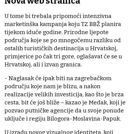
Nova web stranica
U tome bi trebala pripomoći intenzivna
marketinška kampanja koju TZ BBŽ planira
tijekom iduće godine. Prirodne ljepote
područja koje se po mnogočemu razliku od
ostalih turističkih destinacija u Hrvatskoj,
primjerice po čak tri gore, oglašavat će se u
Hrvatskoj, ali i izvan granica.
- Naglasak će ipak biti na zagrebačkom
području koje nam je blizu, a nakon
realizacije velikih investicija, kao što je brza
cesta, bit će još bliže – kazao je Medak, koji je
pozvao putničke agencije da u svoje ponude
uključe i regiju Bilogora-Moslavina-Papuk.
U izradu novog vizualnog identiteta, koji