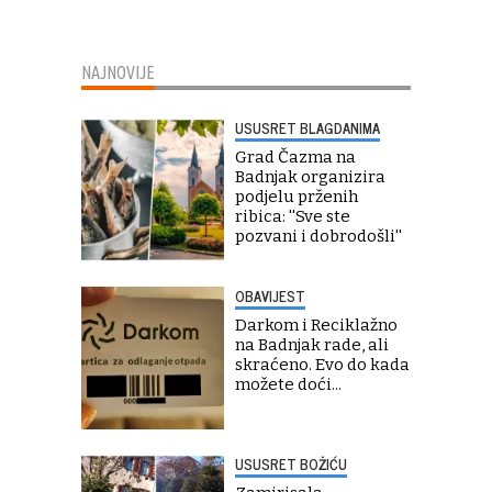
NAJNOVIJE
USUSRET BLAGDANIMA
Grad Čazma na
Badnjak organizira
podjelu prženih
ribica: ''Sve ste
pozvani i dobrodošli''
OBAVIJEST
Darkom i Reciklažno
na Badnjak rade, ali
skraćeno. Evo do kada
možete doći...
USUSRET BOŽIĆU