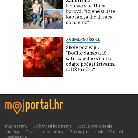
Zamirisala
bjelovarska 'Ulica
borova': ''Cijene su iste
kao lani, a dio drvaca
darujemo''
ZA SIGURNU ŠKOLU
Škole pozivaju:
''Dođite danas u 18
sati i zajedno s nama
odajte počast žrtvama
iz OŠ Prečko''
Impressum
Opći uvjeti korištenja
Pravila prenošenja
sadržaja
Pravila komentiranja
Zaštita privatnosti
Kontakt
Oglašavanje