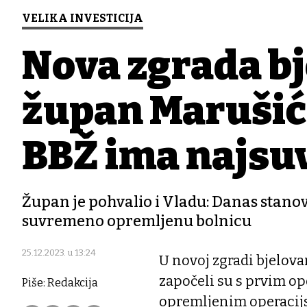
VELIKA INVESTICIJA
Nova zgrada bj
župan Marušić
BBŽ ima najsu
Župan je pohvalio i Vladu: Danas stano
suvremeno opremljenu bolnicu
25.12.2023. u 13:24
U novoj zgradi bjelova
započeli su s prvim o
Piše: Redakcija
opremljenim operacij