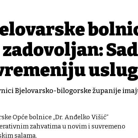
elovarske bolni
 zadovoljan: Sa
vremeniju uslu
vnici Bjelovarsko-bilogorske županije ima
rske Opće bolnice „Dr. Anđelko Višić“
perativnim zahvatima u novim i suvremeno
skim salama.