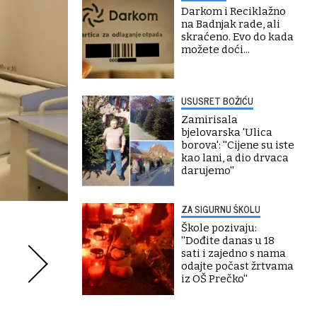
Darkom i Reciklažno
na Badnjak rade, ali
skraćeno. Evo do kada
možete doći...
USUSRET BOŽIĆU
Zamirisala
bjelovarska 'Ulica
borova': ''Cijene su iste
kao lani, a dio drvaca
darujemo''
ZA SIGURNU ŠKOLU
Škole pozivaju:
''Dođite danas u 18
sati i zajedno s nama
odajte počast žrtvama
iz OŠ Prečko''