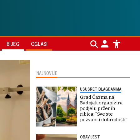
BIJEG
OGLASI
NAJNOVIJE
USUSRET BLAGDANIMA
Grad Čazma na
Badnjak organizira
podjelu prženih
ribica: ''Sve ste
pozvani i dobrodošli''
OBAVIJEST