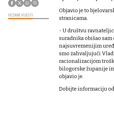
Objavio je to bjelova
VEZANE VIJESTI
stranicama.
- U društvu ravnatelji
suradnika obišao sam 
najsuvremenijim uređa
smo zahvaljujući Vlad
racionalizacijom troš
bilogorske županije 
objavio je.
Dobijte informaciju o