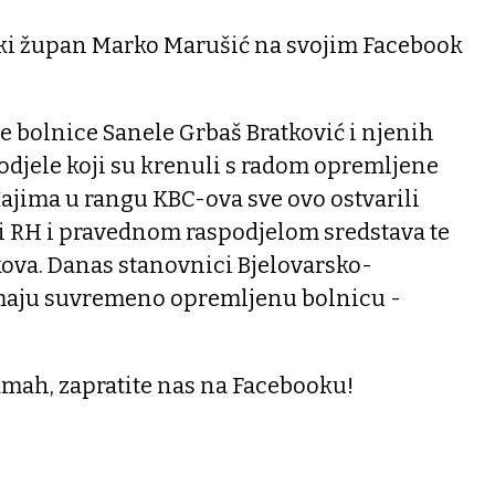
rski župan Marko Marušić na svojim Facebook
ce bolnice Sanele Grbaš Bratković i njenih
odjele koji su krenuli s radom opremljene
jima u rangu KBC-ova sve ovo ostvarili
i RH i pravednom raspodjelom sredstava te
kova. Danas stanovnici Bjelovarsko-
imaju suvremeno opremljenu bolnicu -
dmah, zapratite nas na Facebooku!