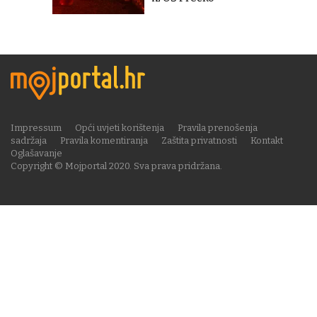
Impressum
Opći uvjeti korištenja
Pravila prenošenja
sadržaja
Pravila komentiranja
Zaštita privatnosti
Kontakt
Oglašavanje
Copyright © Mojportal 2020. Sva prava pridržana.