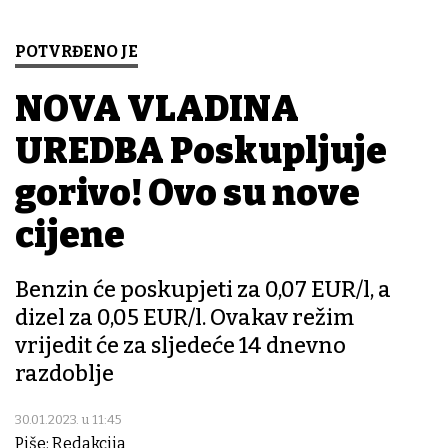
POTVRĐENO JE
NOVA VLADINA
UREDBA Poskupljuje
gorivo! Ovo su nove
cijene
Benzin će poskupjeti za 0,07 EUR/l, a
dizel za 0,05 EUR/l. Ovakav režim
vrijedit će za sljedeće 14 dnevno
razdoblje
30.01.2023. u 11:45
Piše: Redakcija