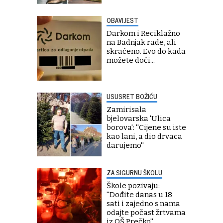
OBAVIJEST
Darkom i Reciklažno
na Badnjak rade, ali
skraćeno. Evo do kada
možete doći...
USUSRET BOŽIĆU
Zamirisala
bjelovarska 'Ulica
borova': ''Cijene su iste
kao lani, a dio drvaca
darujemo''
ZA SIGURNU ŠKOLU
Škole pozivaju:
''Dođite danas u 18
sati i zajedno s nama
odajte počast žrtvama
iz OŠ Prečko''