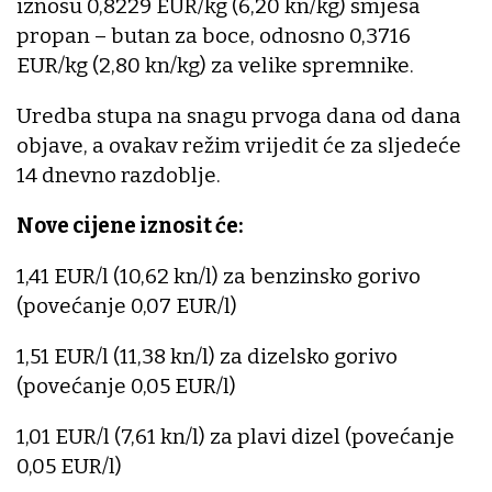
iznosu 0,8229 EUR/kg (6,20 kn/kg) smjesa
propan – butan za boce, odnosno 0,3716
EUR/kg (2,80 kn/kg) za velike spremnike.
Uredba stupa na snagu prvoga dana od dana
objave, a ovakav režim vrijedit će za sljedeće
14 dnevno razdoblje.
Nove cijene iznosit će:
1,41 EUR/l (10,62 kn/l) za benzinsko gorivo
(povećanje 0,07 EUR/l)
1,51 EUR/l (11,38 kn/l) za dizelsko gorivo
(povećanje 0,05 EUR/l)
1,01 EUR/l (7,61 kn/l) za plavi dizel (povećanje
0,05 EUR/l)