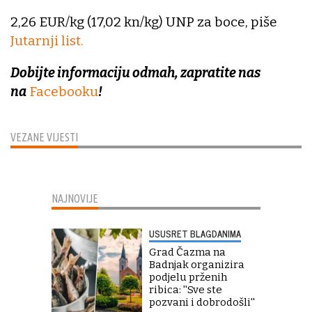
2,26 EUR/kg (17,02 kn/kg) UNP za boce, piše
Jutarnji list.
Dobijte informaciju odmah, zapratite nas
na
Facebooku
!
VEZANE VIJESTI
NAJNOVIJE
USUSRET BLAGDANIMA
Grad Čazma na
Badnjak organizira
podjelu prženih
ribica: ''Sve ste
pozvani i dobrodošli''